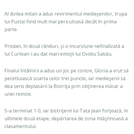
Al doilea mitan a adus revirimentul medieşenilor, trupa
lui Pustai fiind mult mai periculoasă decât în prima
parte.
Prodan, în două rânduri, şi o incursiune nefinalizată a
lui Curtean i-au dat mari emoţii lui Ovidiu Sabău.
Finalul întâlnirii a adus un joc pe contre, Gloria a vrut să
pecetluiască soarta celor trei puncte, iar medieşenii să
dea sens deplasării la Bistriţa prin obţinerea măcar a
unei remize.
S-a terminat 1-0, iar bistriţenii lui Tata Jean forţează, în
ultimele două etape, depărtarea de zona mlăştinoasă a
clasamentului.