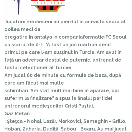
Jucatorii medieseni au pierdut in aceasta seara al
doilea meci de
pregatire in antalya in compania
formatiei
FC Seoul
cu scorul de 0-1.
"A fost un joc mai bun decît
primul pe care l-am susţinut în Turcia. Am avut în
faţă un adversar destul de puternic, antrenat de
fostul selecţioner al Turciei.
Am jucat 60 de minute cu formula de bază, după
care am făcut mai multe
schimbări. Am stat mult mai bine în apărare, dar
suferim la finalizare" a spus la finalul partidei
antrenorul medieşenilor Cristi Puştai.
Gaz Metan
: Şteţca - Nohai, Lazăr, Markovici, Semeghin - Grillo,
Hoban, Zaharia. Dudiţă, Sabou - Boaru. Au mai jucat