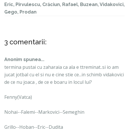
Eric, Pîrvulescu, Crăciun, Rafael, Buzean, Vidakovici,
Gego, Prodan
3 comentarii:
Anonim spunea...
termina pustai cu zaharaia ca ala e ttreminat..si io am
jucat jotbal cu el si nu e cine stie ce...in schimb vidakovici
de ce nu joaca , de ce e boaru in locul lui?
Fenny(Vatca)
Nohai--Falemi--Markovici--Semeghin
Grillo--Hoban--Eric--Dudita