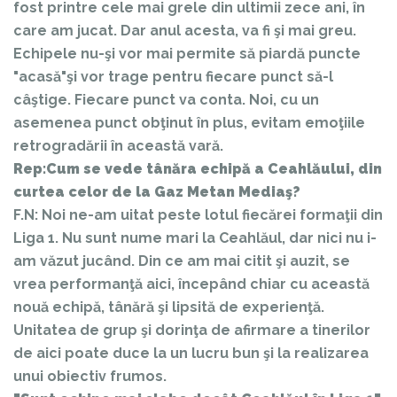
fost printre cele mai grele din ultimii zece ani, în
care am jucat. Dar anul acesta, va fi şi mai greu.
Echipele nu-şi vor mai permite să piardă puncte
"acasă"şi vor trage pentru fiecare punct să-l
câştige. Fiecare punct va conta. Noi, cu un
asemenea punct obţinut în plus, evitam emoţiile
retrogradării în această vară.
Rep:Cum se vede tânăra echipă a Ceahlăului, din
curtea celor de la Gaz Metan Mediaş?
F.N: Noi ne-am uitat peste lotul fiecărei formaţii din
Liga 1. Nu sunt nume mari la Ceahlăul, dar nici nu i-
am văzut jucând. Din ce am mai citit şi auzit, se
vrea performanţă aici, începând chiar cu această
nouă echipă, tânără şi lipsită de experienţă.
Unitatea de grup şi dorinţa de afirmare a tinerilor
de aici poate duce la un lucru bun şi la realizarea
unui obiectiv frumos.