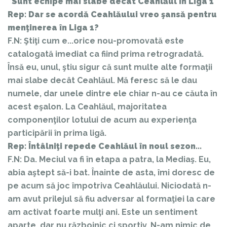
"Sunt echipe mai slabe decât Ceahlăul în Liga 1"
Rep: Dar se acordă Ceahlăului vreo şansă pentru
menţinerea în Liga 1?
F.N: Ştiţi cum e...orice nou-promovată este
catalogată imediat ca fiind prima retrogradată.
Însă eu, unul, ştiu sigur că sunt multe alte formaţii
mai slabe decât Ceahlăul. Mă feresc să le dau
numele, dar unele dintre ele chiar n-au ce căuta în
acest eşalon. La Ceahlăul, majoritatea
componenţilor lotului de acum au experienţa
participării în prima ligă.
Rep: Întâlniţi repede Ceahlăul în noul sezon...
F.N: Da. Meciul va fi în etapa a patra, la Mediaş. Eu,
abia aştept să-i bat. Înainte de asta, îmi doresc de
pe acum să joc împotriva Ceahlăului. Niciodată n-
am avut prilejul să fiu adversar al formaţiei la care
am activat foarte mulţi ani. Este un sentiment
aparte, dar nu războinic ci sportiv. N-am nimic de