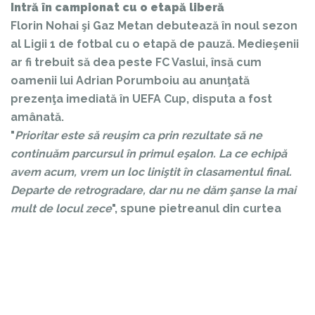
Intră în campionat cu o etapă liberă
Florin Nohai şi Gaz Metan debutează în noul sezon
al Ligii 1 de fotbal cu o etapă de pauză. Medieşenii
ar fi trebuit să dea peste FC Vaslui, însă cum
oamenii lui Adrian Porumboiu au anunţată
prezenţa imediată în UEFA Cup, disputa a fost
amânată.
"
Prioritar este să reuşim ca prin rezultate să ne
continuăm parcursul în primul eşalon. La ce echipă
avem acum, vrem un loc liniştit în clasamentul final.
Departe de retrogradare, dar nu ne dăm şanse la mai
mult de locul zece
", spune pietreanul din curtea
medieşenilor.
0 comentarii: