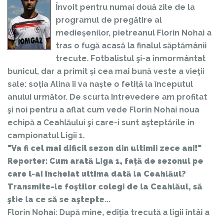
Învoit pentru numai două zile de la
programul de pregătire al
medieşenilor, pietreanul Florin Nohai a
tras o fugă acasă la finalul săptămânii
trecute. Fotbalistul şi-a înmormântat
bunicul, dar a primit şi cea mai bună veste a vieţii
sale: soţia Alina îi va naşte o fetiţă la începutul
anului următor. De scurta întrevedere am profitat
şi noi pentru a aflat cum vede Florin Nohai noua
echipă a Ceahlăului şi care-i sunt aşteptările în
campionatul Ligii 1.
"Va fi cel mai dificil sezon din ultimii zece ani!"
Reporter: Cum arată Liga 1, faţă de sezonul pe
care l-ai încheiat ultima dată la Ceahlăul?
Transmite-le foştilor colegi de la Ceahlăul, să
ştie la ce să se aştepte...
Florin Nohai: După mine, ediţia trecută a ligii întâi a