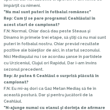
împărţit cu nimeni.
"Nu mai sunt puteri în fotbalul românesc"
Rep: Cum ţi se pare programul Ceahlăului în
acest start de campionat?
F.N: Normal. Chiar dacă dau peste Steaua şi
Dinamo în primele trei etape, să ştiţi că nu mai sunt
puteri în fotbalul nostru. Chiar prevăd rezultate
pozitive ale băieţilor de aici, în startul sezonului.
Nici Mediaşului nu i se acordau şanse în partidele
cu Urziceniul, Clujul ori Rapidul. Dar i-am învins
sezonul precedent.
Rep: Ar putea fi Ceahlăul o surpriză plăcută în
campionat?
F.N: Eu mi-aş dori ca Gaz Metan Mediaş să fie în
această postură. Dar şi pentru jucătorii de la
Ceahlăul.
"N-ajunge numai cu elanul şi dorinţa de afirmare