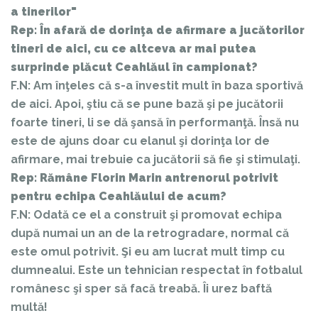
a tinerilor"
Rep: În afară de dorinţa de afirmare a jucătorilor
tineri de aici, cu ce altceva ar mai putea
surprinde plăcut Ceahlăul în campionat?
F.N: Am înţeles că s-a învestit mult în baza sportivă
de aici. Apoi, ştiu că se pune bază şi pe jucătorii
foarte tineri, li se dă şansă în performanţă. Însă nu
este de ajuns doar cu elanul şi dorinţa lor de
afirmare, mai trebuie ca jucătorii să fie şi stimulaţi.
Rep: Rămâne Florin Marin antrenorul potrivit
pentru echipa Ceahlăului de acum?
F.N: Odată ce el a construit şi promovat echipa
după numai un an de la retrogradare, normal că
este omul potrivit. Şi eu am lucrat mult timp cu
dumnealui. Este un tehnician respectat în fotbalul
românesc şi sper să facă treabă. Îi urez baftă
multă!