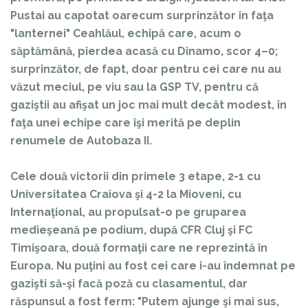
Pustai au capotat oarecum surprinzător în faţa
"lanternei" Ceahlăul, echipă care, acum o
săptămână, pierdea acasă cu Dinamo, scor 4–0;
surprinzător, de fapt, doar pentru cei care nu au
văzut meciul, pe viu sau la GSP TV, pentru că
gaziştii au afişat un joc mai mult decât modest, în
faţa unei echipe care îşi merită pe deplin
renumele de Autobaza II.
Cele două victorii din primele 3 etape, 2-1 cu
Universitatea Craiova şi 4-2 la Mioveni, cu
Internaţional, au propulsat-o pe gruparea
medieşeană pe podium, după CFR Cluj şi FC
Timişoara, două formaţii care ne reprezintă în
Europa. Nu puţini au fost cei care i-au îndemnat pe
gazişti să-şi facă poză cu clasamentul, dar
răspunsul a fost ferm: "Putem ajunge şi mai sus,