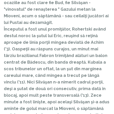
ocaziile au fost clare fie Bud, fie Silvăşan -
"vinovatul" de renaşterea " Gazului metan la
Mioveni, acum o săptămână - sau ceilalţi jucători ai
lui Pustai au dezamăgit.
Începutul a fost unul promiţător, Rohertski având
destul noroc la şutul lui Eric, reuşind să reţină
aproape de linia porţii mingea deviată de Achim
('3). Oaspeţii au răspuns curajos, un minut mai
târziu brazilianul Fabron trimiţând alături un balon
centrat de Bădescu, din banda dreaptă. Kubala a
scos tribunelor un oftat, la un şut din marginea
careului mare, când mingea a trecut pe lângă
vinclu ('11). Nici Silvăşan n-a nimerit cadrul porţii,
deşi a şutat de două ori consecutiv, prima dată în
blocaj, apoi mult peste transversală ('13). Zece
minute a fost linişte, apoi acelaşi Silvăşan şi-a adus
aminte de golul marcat la Mioveni, o săptămână