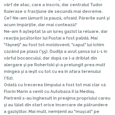
vârf de atac, care a înscris, dar centralul Tudor
fluierase o fracţiune de secundă mai devreme.
Ce? Ne-am lămurit la pauză, ofsaid. Părerile sunt şi
acum împărţite, dar mai contează?
Ne-am fi aşteptat la un iureş gazist la reluare, dar
reacţia jucătorilor lui Pustai a fost palidă. Mai
"fâşneţi" au fost tot moldovenii, "capul" lui Ichim
căzând pe plasă ('55). Dudiţă a avut şansa lui 1-1 în
vârful bocancului, dar după ce l-a driblat din
alergare şi pe Rohertski şi-a prelungit prea mult
mingea şi a ieşit cu tot cu ea în afara terenului
('62).
Odată cu trecerea timpului a fost tot mai clar că
Florin Marin a venit cu Autobaza II la Mediaş.
Pietrenii s-au înghesuit în preajma propriului careu
şi au tăiat din start orice încercare de pătrundere
a gaziştilor. Mai mult, nemţenii au "muşcat" pe