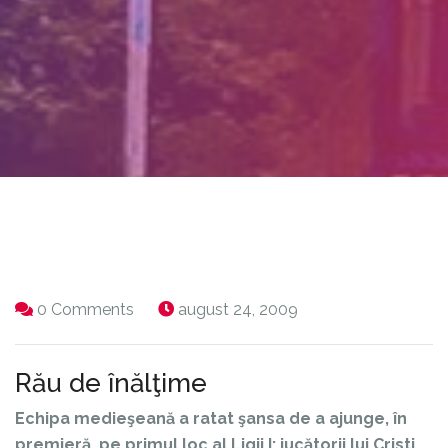
0 Comments
august 24, 2009
Rău de înălţime
Echipa medieşeană a ratat şansa de a ajunge, în
premieră, pe primul loc al Ligii I; jucătorii lui Cristi