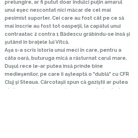
prelungire, ar fi putut doar îndulci puţin amarul
unui eşec nescontat nici măcar de cel mai
pesimist suporter. Cei care au fost cât pe ce să
mai înscrie au fost tot oaspeţii, la capătul unui
contraatac 2 contra 1 Bădescu grăbindu-se însă şi
şutând în braţele lui Vîtcă.
Aşa s-a scris istoria unui meci în care, pentru a
câta oară, buturuga mică a răsturnat carul mare.
Duşul rece le-ar putea însă prinde bine
medieşenilor, pe care îi aşteaptă o "dublă" cu CFR
Cluj şi Steaua. Cârcotaşii spun că gaziştii ar putea
obţine maximum 3 puncte, speranţele legându-se
doar de meciul de la Cluj. Nu ştim ce o fi cu
cealaltă întâlnire, cu Steaua, de la Mediaş, de
peste două săptămâni. Noi însă băgăm mâna în foc
că medieşenii vor face tot posibilul să scoată mai
mult de atât şi să le închidă astfel gura celor care