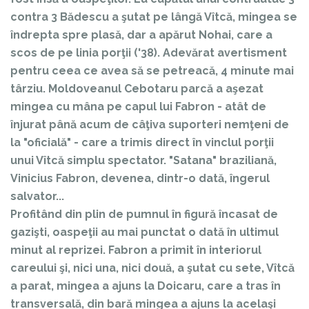
contra 3 Bădescu a şutat pe lângă Vîtcă, mingea se
îndrepta spre plasă, dar a apărut Nohai, care a
scos de pe linia porţii ('38). Adevărat avertisment
pentru ceea ce avea să se petreacă, 4 minute mai
târziu. Moldoveanul Cebotaru parcă a aşezat
mingea cu mâna pe capul lui Fabron - atât de
înjurat până acum de câţiva suporteri nemţeni de
la "oficială" - care a trimis direct în vinclul porţii
unui Vîtcă simplu spectator. "Satana" braziliană,
Vinicius Fabron, devenea, dintr-o dată, îngerul
salvator...
Profitând din plin de pumnul în figură încasat de
gazişti, oaspeţii au mai punctat o dată în ultimul
minut al reprizei. Fabron a primit în interiorul
careului şi, nici una, nici două, a şutat cu sete, Vîtcă
a parat, mingea a ajuns la Doicaru, care a tras în
transversală, din bară mingea a ajuns la acelaşi