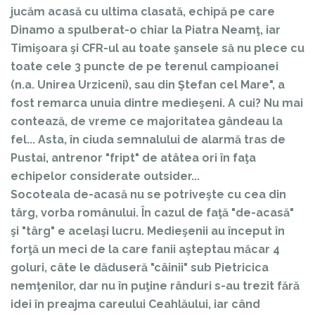
jucăm acasă cu ultima clasată, echipă pe care
Dinamo a spulberat-o chiar la Piatra Neamţ, iar
Timişoara şi CFR-ul au toate şansele să nu plece cu
toate cele 3 puncte de pe terenul campioanei
(n.a. Unirea Urziceni), sau din Ştefan cel Mare", a
fost remarca unuia dintre medieşeni. A cui? Nu mai
contează, de vreme ce majoritatea gândeau la
fel... Asta, în ciuda semnalului de alarmă tras de
Pustai, antrenor "fript" de atâtea ori în faţa
echipelor considerate outsider...
Socoteala de-acasă nu se potriveşte cu cea din
târg, vorba românului. În cazul de faţă "de-acasă"
şi "târg" e acelaşi lucru. Medieşenii au început în
forţă un meci de la care fanii aşteptau măcar 4
goluri, câte le dăduseră "câinii" sub Pietricica
nemţenilor, dar nu în puţine rânduri s-au trezit fără
idei în preajma careului Ceahlăului, iar când