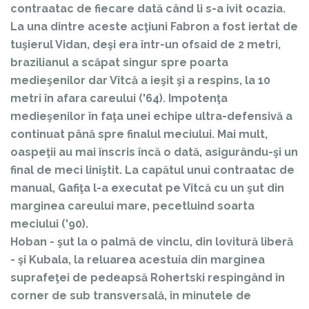
contraatac de fiecare dată când li s-a ivit ocazia.
La una dintre aceste acţiuni Fabron a fost iertat de
tuşierul Vidan, deşi era într-un ofsaid de 2 metri,
brazilianul a scăpat singur spre poarta
medieşenilor dar Vîtcă a ieşit şi a respins, la 10
metri în afara careului ('64). Impotenţa
medieşenilor în faţa unei echipe ultra-defensivă a
continuat până spre finalul meciului. Mai mult,
oaspeţii au mai înscris încă o dată, asigurându-şi un
final de meci liniştit. La capătul unui contraatac de
manual, Gafiţa l-a executat pe Vîtcă cu un şut din
marginea careului mare, pecetluind soarta
meciului ('90).
Hoban - şut la o palmă de vinclu, din lovitură liberă
- şi Kubala, la reluarea acestuia din marginea
suprafeţei de pedeapsă Rohertski respingând în
corner de sub transversală, în minutele de