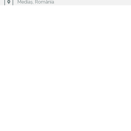
Mediaș, România
+40 761 651 741
plaiaspaul@gmail.com
www.gazisti.ro
Copyright ©
2026 www.gazisti.ro. Design By
Premium Blogger Templates