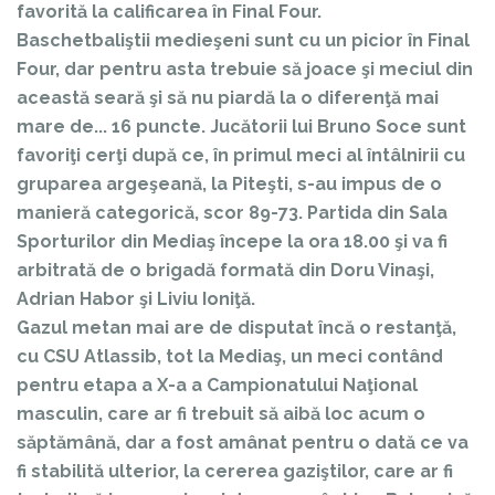
favorită la calificarea în Final Four.
Baschetbaliştii medieşeni sunt cu un picior în Final
Four, dar pentru asta trebuie să joace şi meciul din
această seară şi să nu piardă la o diferenţă mai
mare de... 16 puncte. Jucătorii lui Bruno Soce sunt
favoriţi cerţi după ce, în primul meci al întâlnirii cu
gruparea argeşeană, la Piteşti, s-au impus de o
manieră categorică, scor 89-73. Partida din Sala
Sporturilor din Mediaş începe la ora 18.00 şi va fi
arbitrată de o brigadă formată din Doru Vinaşi,
Adrian Habor şi Liviu Ioniţă.
Gazul metan mai are de disputat încă o restanţă,
cu CSU Atlassib, tot la Mediaş, un meci contând
pentru etapa a X-a a Campionatului Naţional
masculin, care ar fi trebuit să aibă loc acum o
săptămână, dar a fost amânat pentru o dată ce va
fi stabilită ulterior, la cererea gaziştilor, care ar fi