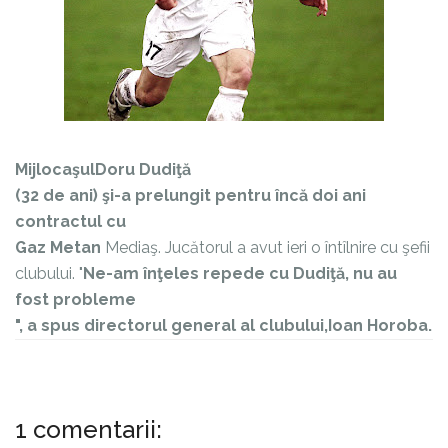
Mijlocaşul
Doru Dudiţă
(32 de ani) şi-a prelungit pentru încă doi ani
contractul cu
Gaz Metan
Mediaş. Jucătorul a avut ieri o întîlnire cu şefii
clubului. "
Ne-am înţeles repede cu Dudiţă, nu au
fost probleme
", a spus directorul general al clubului,
Ioan Horoba
.
1 comentarii: