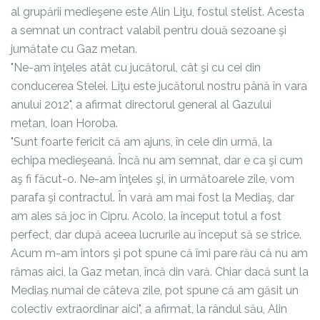
al grupării medieşene este Alin Liţu, fostul stelist. Acesta
a semnat un contract valabil pentru două sezoane şi
jumătate cu Gaz metan.
"Ne-am înţeles atât cu jucătorul, cât şi cu cei din
conducerea Stelei. Liţu este jucătorul nostru până în vara
anului 2012", a afirmat directorul general al Gazului
metan, Ioan Horoba.
"Sunt foarte fericit că am ajuns, în cele din urmă, la
echipa medieşeană. Încă nu am semnat, dar e ca şi cum
aş fi făcut-o. Ne-am înţeles şi, în următoarele zile, vom
parafa şi contractul. În vară am mai fost la Mediaş, dar
am ales să joc în Cipru. Acolo, la început totul a fost
perfect, dar după aceea lucrurile au început să se strice.
Acum m-am întors şi pot spune că îmi pare rău că nu am
rămas aici, la Gaz metan, încă din vară. Chiar dacă sunt la
Mediaş numai de câteva zile, pot spune că am găsit un
colectiv extraordinar aici", a afirmat, la rândul său, Alin