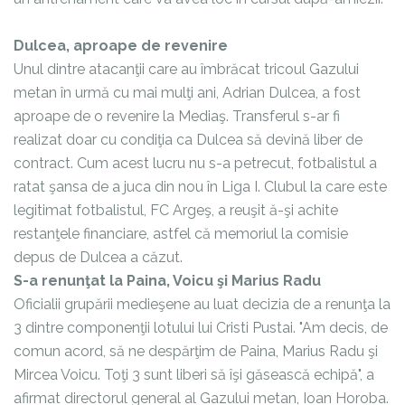
Dulcea, aproape de revenire
Unul dintre atacanţii care au îmbrăcat tricoul Gazului
metan în urmă cu mai mulţi ani, Adrian Dulcea, a fost
aproape de o revenire la Mediaş. Transferul s-ar fi
realizat doar cu condiţia ca Dulcea să devină liber de
contract. Cum acest lucru nu s-a petrecut, fotbalistul a
ratat şansa de a juca din nou în Liga I. Clubul la care este
legitimat fotbalistul, FC Argeş, a reuşit ă-şi achite
restanţele financiare, astfel că memoriul la comisie
depus de Dulcea a căzut.
S-a renunţat la Paina, Voicu şi Marius Radu
Oficialii grupării medieşene au luat decizia de a renunţa la
3 dintre componenţii lotului lui Cristi Pustai. "Am decis, de
comun acord, să ne despărţim de Paina, Marius Radu şi
Mircea Voicu. Toţi 3 sunt liberi să îşi găsească echipă", a
afirmat directorul general al Gazului metan, Ioan Horoba.