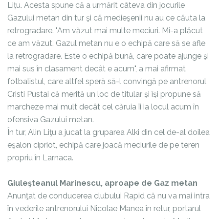
Liţu. Acesta spune că a urmărit câteva din jocurile
Gazului metan din tur şi că medieşenii nu au ce căuta la
retrogradare. "Am văzut mai multe meciuri. Mi-a plăcut
ce am văzut. Gazul metan nu e o echipă care să se afle
la retrogradare. Este o echipă bună, care poate ajunge şi
mai sus în clasament decât e acum", a mai afirmat
fotbalistul, care altfel speră să-l convingă pe antrenorul
Cristi Pustai că merită un loc de titular şi îşi propune să
marcheze mai mult decât cel căruia îi ia locul acum în
ofensiva Gazului metan.
În tur, Alin Liţu a jucat la gruparea Alki din cel de-al doilea
eşalon cipriot, echipă care joacă meciurile de pe teren
propriu în Larnaca.
Giuleşteanul Marinescu, aproape de Gaz metan
Anunţat de conducerea clubului Rapid că nu va mai intra
în vederile antrenorului Nicolae Manea în retur, portarul