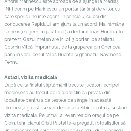
Andrei Marinescu este aproape de a ajunge la Mediaş.
"Ni-l dorim pe Marinescu, un portar tânăr şi de viitor, cu
care sper să ne înţelegem. În principiu, cu cei din
conducerea Rapidului am ajuns la un acord. Mai rămâne
să ne înţelegem cu jucătorul", a declarat Ioan Horoba. În
prezent, Gazul metan are în lot 3 portari, pe stelistul
Cosmin Vîtcă, împrumutat de la gruparea din Ghencea
până în vară, cehul Milos Buchta şi ghanezul Raymond
Fenny.
Astăzi, vizita medicală
După ce, la finalul săptămânii trecute, jucătorii echipei
medieşene au trecut pe la o policlinică privată din
localitate pentru a da testele de sânge, în această
dimineaţă gaziştii se vor deplasa la Sibiu, pentru a susţine
vizita medicală. Pe urmă, la revenirea din oraşul de pe
Cibin, tehnicianul Cristi Pustai le-a pregătit fotbaliştilor săi
un antrenament care va avea loc în cursul după-amiezii.