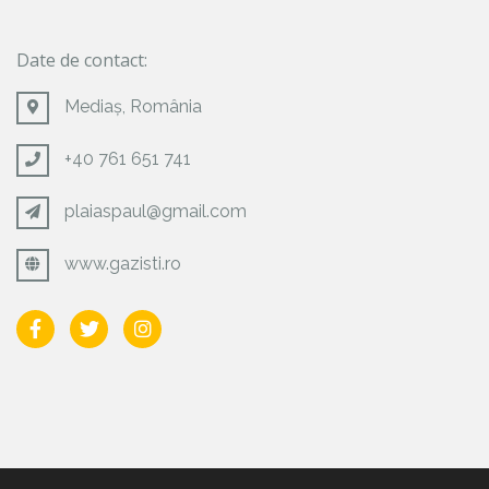
Date de contact:
Mediaș, România
+40 761 651 741
plaiaspaul@gmail.com
www.gazisti.ro