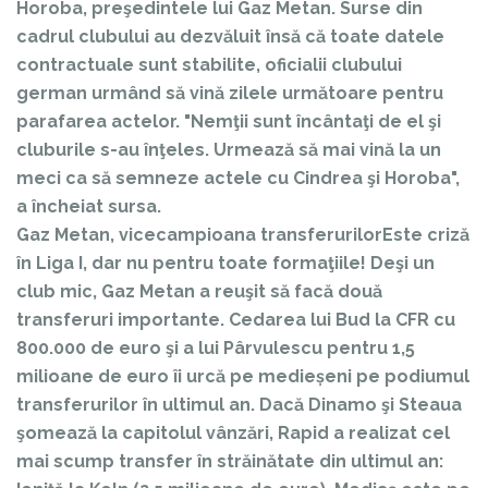
Horoba, preşedintele lui Gaz Metan. Surse din
cadrul clubului au dezvăluit însă că toate datele
contractuale sunt stabilite, oficialii clubului
german urmând să vină zilele următoare pentru
parafarea actelor. "Nemţii sunt încântaţi de el şi
cluburile s-au înţeles. Urmează să mai vină la un
meci ca să semneze actele cu Cindrea şi Horoba",
a încheiat sursa.
Gaz Metan, vicecampioana transferurilorEste criză
în Liga I, dar nu pentru toate formaţiile! Deşi un
club mic, Gaz Metan a reuşit să facă două
transferuri importante. Cedarea lui Bud la CFR cu
800.000 de euro şi a lui Pârvulescu pentru 1,5
milioane de euro îi urcă pe medieșeni pe podiumul
transferurilor în ultimul an. Dacă Dinamo şi Steaua
şomează la capitolul vânzări, Rapid a realizat cel
mai scump transfer în străinătate din ultimul an: