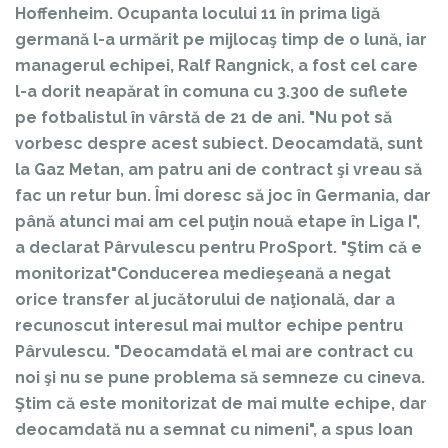
Hoffenheim. Ocupanta locului 11 în prima ligă
germană l-a urmărit pe mijlocaş timp de o lună, iar
managerul echipei, Ralf Rangnick, a fost cel care
l-a dorit neapărat în comuna cu 3.300 de suflete
pe fotbalistul în vârstă de 21 de ani. "Nu pot să
vorbesc despre acest subiect. Deocamdată, sunt
la Gaz Metan, am patru ani de contract şi vreau să
fac un retur bun. Îmi doresc să joc în Germania, dar
până atunci mai am cel puţin nouă etape în Liga I",
a declarat Pârvulescu pentru ProSport. "Ştim că e
monitorizat"Conducerea medieşeană a negat
orice transfer al jucătorului de naţională, dar a
recunoscut interesul mai multor echipe pentru
Pârvulescu. "Deocamdată el mai are contract cu
noi şi nu se pune problema să semneze cu cineva.
Ştim că este monitorizat de mai multe echipe, dar
deocamdată nu a semnat cu nimeni", a spus Ioan