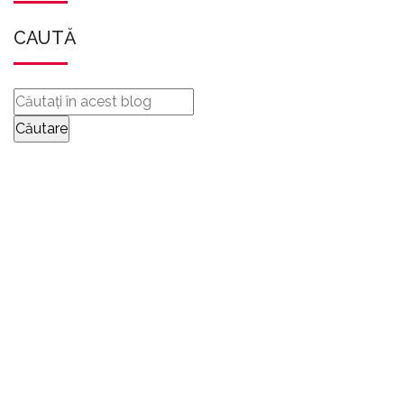
CAUTĂ
TRIMITEȚI-NE
MESAJE
CONTACTAȚI-NE COMPLETÂND FORMULARUL DE
MAI JOS