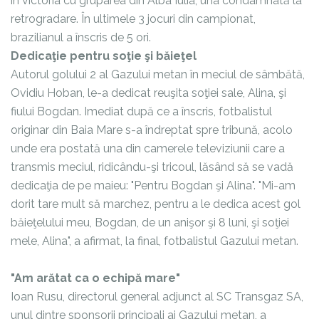
în victoria cu gruparea din Alba Iulia, una condamnată la
retrogradare. În ultimele 3 jocuri din campionat,
brazilianul a înscris de 5 ori.
Dedicaţie pentru soţie şi băieţel
Autorul golului 2 al Gazului metan în meciul de sâmbătă,
Ovidiu Hoban, le-a dedicat reuşita soţiei sale, Alina, şi
fiului Bogdan. Imediat după ce a înscris, fotbalistul
originar din Baia Mare s-a îndreptat spre tribună, acolo
unde era postată una din camerele televiziunii care a
transmis meciul, ridicându-şi tricoul, lăsând să se vadă
dedicaţia de pe maieu: "Pentru Bogdan şi Alina". "Mi-am
dorit tare mult să marchez, pentru a le dedica acest gol
băieţelului meu, Bogdan, de un anişor şi 8 luni, şi soţiei
mele, Alina", a afirmat, la final, fotbalistul Gazului metan.
"Am arătat ca o echipă mare"
Ioan Rusu, directorul general adjunct al SC Transgaz SA,
unul dintre sponsorii principali ai Gazului metan, a