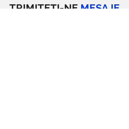
TRIMITEȚI-NE
MESAJE
CONTACTAȚI-NE COMPLETÂND FORMULARUL DE
MAI JOS
Formular de contact
Nume
E-mail
*
Mesaj
*