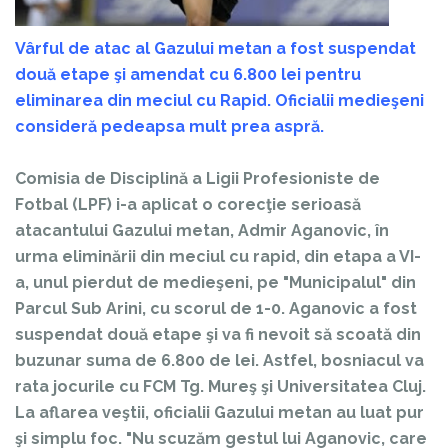
Vârful de atac al Gazului metan a fost suspendat
două etape şi amendat cu 6.800 lei pentru
eliminarea din meciul cu Rapid. Oficialii medieşeni
consideră pedeapsa mult prea aspră.
Comisia de Disciplină a Ligii Profesioniste de
Fotbal (LPF) i-a aplicat o corecţie serioasă
atacantului Gazului metan, Admir Aganovic, în
urma eliminării din meciul cu rapid, din etapa a VI-
a, unul pierdut de medieşeni, pe "Municipalul" din
Parcul Sub Arini, cu scorul de 1-0. Aganovic a fost
suspendat două etape şi va fi nevoit să scoată din
buzunar suma de 6.800 de lei. Astfel, bosniacul va
rata jocurile cu FCM Tg. Mureş şi Universitatea Cluj.
La aflarea veştii, oficialii Gazului metan au luat pur
şi simplu foc. "Nu scuzăm gestul lui Aganovic, care