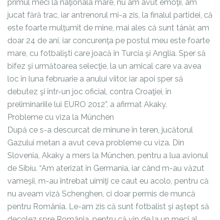
primul meci la naţionala mare, nu am avut emoţii, am
jucat fără trac, iar antrenorul mi-a zis, la finalul partidei, că
este foarte mulţumit de mine, mai ales că sunt tânăr, am
doar 24 de ani, iar concurenţa pe postul meu este foarte
mare, cu fotbalişti care joacă în Turcia şi Anglia. Sper să
bifez şi următoarea selecţie, la un amical care va avea
loc în luna februarie a anului viitor, iar apoi sper să
debutez şi într-un joc oficial, contra Croaţiei, în
preliminariile lui EURO 2012”, a afirmat Akaky.
Probleme cu viza la München
După ce s-a descurcat de minune în teren, jucătorul
Gazului metan a avut ceva probleme cu viza. Din
Slovenia, Akaky a mers la München, pentru a lua avionul
de Sibiu. “Am aterizat în Germania, iar când m-au văzut
vameşii, m-au întrebat uimiţi ce caut eu acolo, pentru că
nu aveam viză Schenghen, ci doar permis de muncă
pentru România. Le-am zis că sunt fotbalist şi aştept să
decolez spre România, pentru că vin de la un meci al