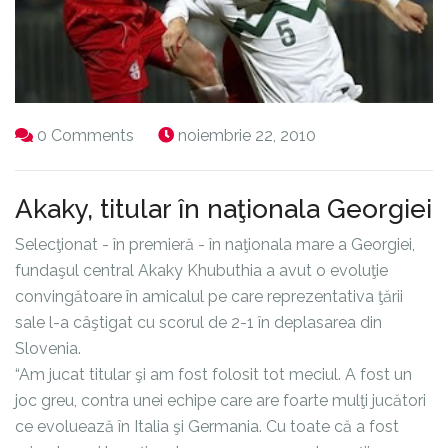
0 Comments
noiembrie 22, 2010
Akaky, titular în naţionala Georgiei
Selecţionat - în premieră - în naţionala mare a Georgiei,
fundaşul central Akaky Khubuthia a avut o evoluţie
convingătoare în amicalul pe care reprezentativa ţării
sale l-a câştigat cu scorul de 2-1 în deplasarea din
Slovenia.
“Am jucat titular şi am fost folosit tot meciul. A fost un
joc greu, contra unei echipe care are foarte mulţi jucători
ce evoluează în Italia şi Germania. Cu toate că a fost