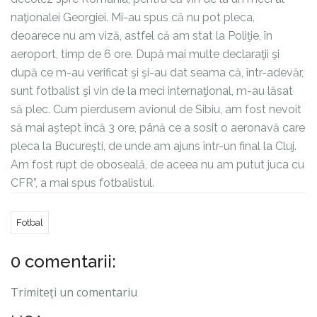
naţionalei Georgiei. Mi-au spus că nu pot pleca,
deoarece nu am viză, astfel că am stat la Poliţie, în
aeroport, timp de 6 ore. După mai multe declaraţii şi
după ce m-au verificat şi şi-au dat seama că, într-adevăr,
sunt fotbalist şi vin de la meci internaţional, m-au lăsat
să plec. Cum pierdusem avionul de Sibiu, am fost nevoit
să mai aştept încă 3 ore, până ce a sosit o aeronavă care
pleca la Bucureşti, de unde am ajuns într-un final la Cluj.
Am fost rupt de oboseală, de aceea nu am putut juca cu
CFR”, a mai spus fotbalistul.
Fotbal
0 comentarii:
Trimiteți un comentariu