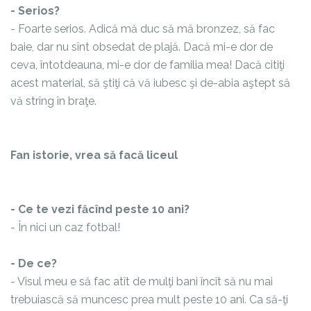
- Serios?
- Foarte serios. Adică mă duc să mă bronzez, să fac
baie, dar nu sînt obsedat de plajă. Dacă mi-e dor de
ceva, întotdeauna, mi-e dor de familia mea! Dacă citiţi
acest material, să ştiţi că vă iubesc şi de-abia aştept să
vă strîng în braţe.
Fan istorie, vrea să facă liceul
- Ce te vezi făcînd peste 10 ani?
- În nici un caz fotbal!
- De ce?
- Visul meu e să fac atît de mulţi bani încît să nu mai
trebuiască să muncesc prea mult peste 10 ani. Ca să-ţi