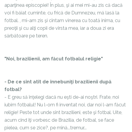
aparţinea episcopiei! În plus, şi ai mei mi-au zis că dacă
voi fi băiat cuminte, cu frică de Dumnezeu, mă lasă la
fotbal.
, mi-am zis şi cîntam vinerea cu toată inima, cu
preoţii şi cu alţi copii de vîrsta mea, iar a doua zi era
sărbătoare pe teren.
"Noi, brazilienii, am făcut fotbalul religie"
- De ce sînt atît de înnebuniţi brazilienii după
fotbal?
- E greu să înţelegi dacă nu eşti de-ai noştri. Frate, noi
iubim fotbalul! Nu l-om fi inventat noi, dar noi l-am făcut
religie! Peste tot unde sînt brazilieni, este şi fotbal. Uite,
acum cînd îţi vorbesc de Brazilia, de fotbal, se face
pielea, cum se zice?, pe mînă...tremur...