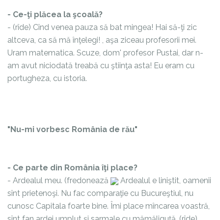
- Ce-ţi plăcea la şcoală?
- (rîde) Cînd venea pauza să bat mingea! Hai să-ţi zic
altceva, ca să mă înţelegi!
, aşa ziceau profesorii mei.
Uram matematica. Scuze, dom' profesor Pustai, dar n-
am avut niciodată treabă cu ştiinţa asta! Eu eram cu
portugheza, cu istoria.
"Nu-mi vorbesc România de rău"
- Ce parte din România îţi place?
- Ardealul meu. (fredonează
Ardealul e liniştit, oamenii
sînt prietenoşi. Nu fac comparaţie cu Bucureştiul, nu
cunosc Capitala foarte bine. Îmi place mîncarea voastră,
sînt fan ardei umplut şi sarmale cu mămăliguţă. (rîde)