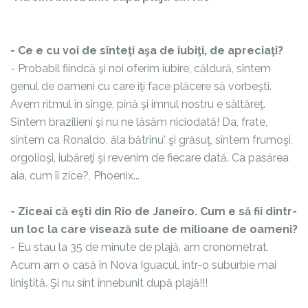
- Ce e cu voi de sînteţi aşa de iubiţi, de apreciaţi?
- Probabil fiindcă şi noi oferim iubire, căldură, sîntem
genul de oameni cu care îţi face plăcere să vorbeşti.
Avem ritmul în sînge, pînă şi imnul nostru e săltăreţ.
Sîntem brazilieni şi nu ne lăsăm niciodată! Da, frate,
sîntem ca Ronaldo, ăla bătrînu' şi grăsuţ, sîntem frumoşi,
orgolioşi, iubăreţi şi revenim de fiecare dată. Ca pasărea
aia, cum îi zice?, Phoenix...
- Ziceai că eşti din Rio de Janeiro. Cum e să fii dintr-
un loc la care visează sute de milioane de oameni?
- Eu stau la 35 de minute de plajă, am cronometrat.
Acum am o casă în Nova Iguacul, într-o suburbie mai
liniştită. Şi nu sînt înnebunit după plajă!!!