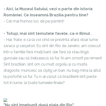
- Aici, la Muzeul Satului, vezi o parte din istoria
României. Ce înseamnă Brazilia pentru tine?
- Cel mai frumos loc de pe pămînt!
- Totuşi, mai sînt temutele favele, ca-n filmul
.
- Hai, frate, e ca la voi cînd se prezintă afară doar lume
săracă şi cerşetori. Eu sînt din Rio de Janeiro, am crescut
într-o familie fără mulţi bani, dar fără să stau lîngă
gunoaie sau să trebuiască să fur. N-am omorît pe nimeni!
Sînt brazilian, sînt om cu mult orgoliu şi cu multă
dragoste, muncesc să cîştig un ban, nu bag mîna la altul
la portofel să fur. Tu n-ai văzut că brazilienii sînt peste
tot în lume, la toate turneele finale?
"Nu sînt înnebunit după plaja din Rio"