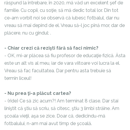
răspund la întrebare, în 2020, mă văd un excelent şef de
familie. Cu copii, cu soţie, să mă dedic total lor. Din tot
ce-am vorbit noi se observă că iubesc fotbalul, dar nu
vreau să mai depind de el. Vreau să-l joc pînă mor, dar de
plăcere, nu cu gîndul:
.
- Chiar crezi că rezişti fără să faci nimic?
- OK, mi-ar plăcea să fiu profesor de educaţie fizică. Ăsta
este un alt vis al meu, iar de vara viitoare voi lucra la el.
Vreau să fac facultatea. Dar pentru asta trebuie să
termin liceul!
- Nu prea ţi-a plăcut cartea?
- (rîde) Ce să zic acum?! Am terminat 8 clase. Dar stai
liniştit că ştiu să scriu, să citesc, ştiu 3 limbi străine. Am
şcoala vieţii, aşa se zice. Doar că, dedicîndu-mă
fotbalului, n-am mai avut timp de şcoală.