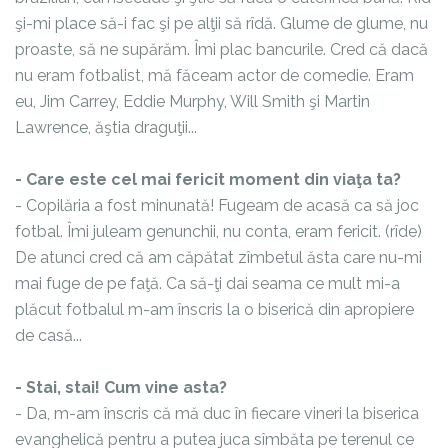
şi-mi place să-i fac şi pe alţii să rîdă. Glume de glume, nu
proaste, să ne supărăm. Îmi plac bancurile. Cred că dacă
nu eram fotbalist, mă făceam actor de comedie. Eram
eu, Jim Carrey, Eddie Murphy, Will Smith şi Martin
Lawrence, ăştia draguţii...
- Care este cel mai fericit moment din viaţa ta?
- Copilăria a fost minunată! Fugeam de acasă ca să joc
fotbal. Îmi juleam genunchii, nu conta, eram fericit. (rîde)
De atunci cred că am căpătat zîmbetul ăsta care nu-mi
mai fuge de pe faţă. Ca să-ţi dai seama ce mult mi-a
plăcut fotbalul m-am înscris la o biserică din apropiere
de casă...
- Stai, stai! Cum vine asta?
- Da, m-am înscris că mă duc în fiecare vineri la biserica
evanghelică pentru a putea juca sîmbăta pe terenul ce