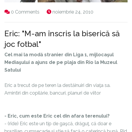
0 Comments
noiembrie 24, 2010
Eric: "M-am înscris la biserică să
joc fotbal"
Cel mai la modă stranier din
Liga 1
, mijlocaşul
Mediaşului a ajuns de pe plaja din Rio la Muzeul
Satului
Eric a trecut de pe teren la destăinuiri din viaţa sa.
Amintiri din copilărie, bancuri, planuri de viitor
- Eric, cum este Eric cel din afara terenului?
- (rîde) Eric este un tip de gaşcă, drăguţ, că doar e
brazilian, cumsecade şi ştie să facă o caterincă bună. Rîd