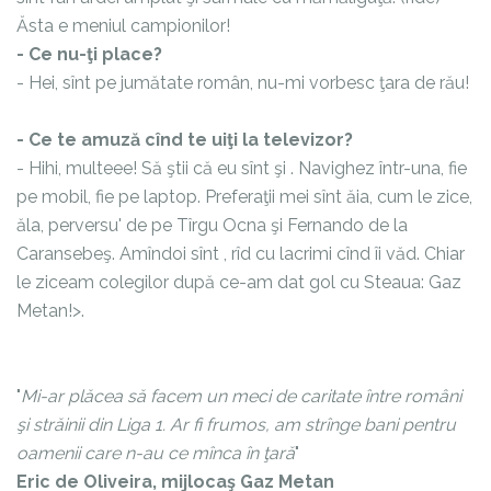
Ăsta e meniul campionilor!
- Ce nu-ţi place?
- Hei, sînt pe jumătate român, nu-mi vorbesc ţara de rău!
- Ce te amuză cînd te uiţi la televizor?
- Hihi, multeee! Să ştii că eu sînt şi
. Navighez într-una, fie
pe mobil, fie pe laptop. Preferaţii mei sînt ăia, cum le zice,
ăla, perversu' de pe Tîrgu Ocna şi Fernando de la
Caransebeş. Amîndoi sînt
, rîd cu lacrimi cînd îi văd. Chiar
le ziceam colegilor după ce-am dat gol cu Steaua:
Gaz
Metan
!>.
"
Mi-ar plăcea să facem un meci de caritate între români
şi străinii din Liga 1. Ar fi frumos, am strînge bani pentru
oamenii care n-au ce mînca în ţară
"
Eric de Oliveira, mijlocaş Gaz Metan