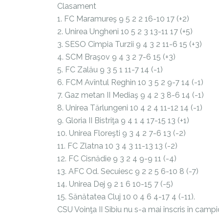
Clasament
1. FC Maramureş 9 5 2 2 16-10 17 (+2)
2. Unirea Ungheni 10 5 2 3 13-11 17 (+5)
3. SESO Cîmpia Turzii 9 4 3 2 11-6 15 (+3)
4. SCM Braşov 9 4 3 2 7-6 15 (+3)
5. FC Zalău 9 3 5 1 11-7 14 (-1)
6. FCM Avîntul Reghin 10 3 5 2 9-7 14 (-1)
7. Gaz metan II Mediaş 9 4 2 3 8-6 14 (-1)
8. Unirea Tărlungeni 10 4 2 4 11-12 14 (-1)
9. Gloria II Bistriţa 9 4 1 4 17-15 13 (+1)
10. Unirea Floreşti 9 3 4 2 7-6 13 (-2)
11. FC Zlatna 10 3 4 3 11-13 13 (-2)
12. FC Cisnădie 9 3 2 4 9-9 11 (-4)
13. AFC Od. Secuiesc 9 2 2 5 6-10 8 (-7)
14. Unirea Dej 9 2 1 6 10-15 7 (-5)
15. Sănătatea Cluj 10 0 4 6 4-17 4 (-11).
CSU Voinţa II Sibiu nu s-a mai înscris în campi