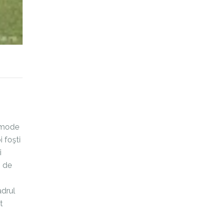
comode
i foşti
i
0 de
adrul
t