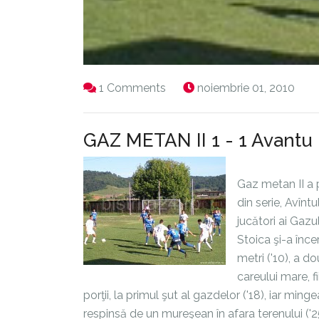
1 Comments
noiembrie 01, 2010
GAZ METAN II 1 - 1 Avantu
Gaz metan II a 
din serie, Avînt
jucători ai Gazu
Stoica şi-a înce
metri ('10), a d
careului mare, f
porţii, la primul şut al gazdelor ('18), iar ming
respinsă de un mureşean în afara terenului ('2