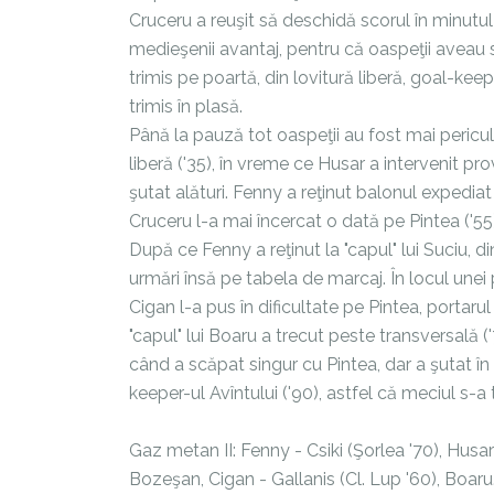
Cruceru a reuşit să deschidă scorul în minutu
medieşenii avantaj, pentru că oaspeţii aveau 
trimis pe poartă, din lovitură liberă, goal-ke
trimis în plasă.
Până la pauză tot oaspeţii au fost mai periculo
liberă ('35), în vreme ce Husar a intervenit pro
şutat alături. Fenny a reţinut balonul expediat d
Cruceru l-a mai încercat o dată pe Pintea ('55)
După ce Fenny a reţinut la "capul" lui Suciu, d
urmări însă pe tabela de marcaj. În locul unei 
Cigan l-a pus în dificultate pe Pintea, portaru
"capul" lui Boaru a trecut peste transversală ('
când a scăpat singur cu Pintea, dar a şutat în
keeper-ul Avîntului ('90), astfel că meciul s-a
Gaz metan II: Fenny - Csiki (Şorlea '70), Husar
Bozeşan, Cigan - Gallanis (Cl. Lup '60), Boar