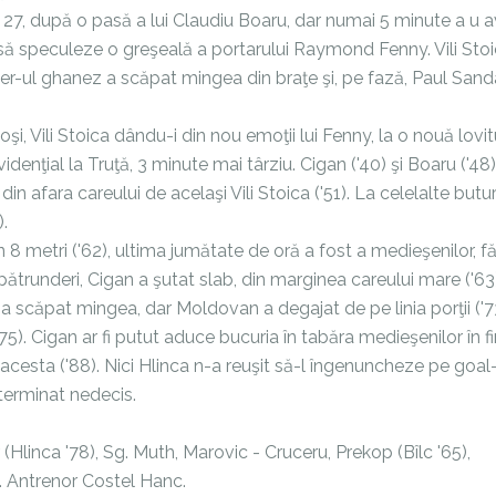
l 27, după o pasă a lui Claudiu Boaru, dar numai 5 minute a u 
să speculeze o greşeală a portarului Raymond Fenny. Vili Stoi
eper-ul ghanez a scăpat mingea din braţe şi, pe fază, Paul Sand
şi, Vili Stoica dându-i din nou emoţii lui Fenny, la o nouă lovi
videnţial la Truţă, 3 minute mai târziu. Cigan ('40) şi Boaru ('48
in afara careului de acelaşi Vili Stoica ('51). La celelalte butur
.
in 8 metri ('62), ultima jumătate de oră a fost a medieşenilor, f
pătrunderi, Cigan a şutat slab, din marginea careului mare ('63
l a scăpat mingea, dar Moldovan a degajat de pe linia porţii ('73
75). Cigan ar fi putut aduce bucuria în tabăra medieşenilor în fi
 acesta ('88). Nici Hlinca n-a reuşit să-l îngenuncheze pe goal
 terminat nedecis.
 (Hlinca '78), Sg. Muth, Marovic - Cruceru, Prekop (Bîlc '65),
u. Antrenor Costel Hanc.