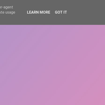
er-agent
rate usage
LEARN MORE
GOT IT
REPERE
DONEAZĂ
ARTICOLE
CONTACT