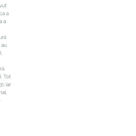
avut
ca a
a a
tură
) au
i,
ără
). Tot
), iar
nal,
-