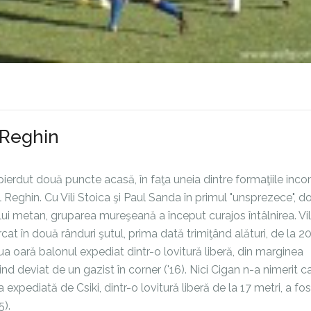
 Reghin
pierdut două puncte acasă, în faţa uneia dintre formaţiile in
ul Reghin. Cu Vili Stoica şi Paul Sanda în primul "unsprezece", do
lui metan, gruparea mureşeană a început curajos întâlnirea. Vil
rcat în două rânduri şutul, prima dată trimiţând alături, de la 2
oua oară balonul expediat dintr-o lovitură liberă, din marginea
iind deviat de un gazist în corner ('16). Nici Cigan n-a nimerit c
ea expediată de Csiki, dintr-o lovitură liberă de la 17 metri, a fos
5).