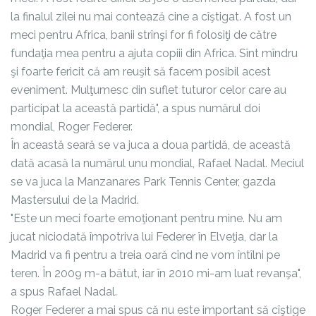
la finalul zilei nu mai contează cine a cîştigat. A fost un
meci pentru Africa, banii strînşi for fi folosiţi de către
fundaţia mea pentru a ajuta copiii din Africa. Sînt mîndru
şi foarte fericit că am reuşit să facem posibil acest
eveniment. Mulţumesc din suflet tuturor celor care au
participat la această partidă", a spus numărul doi
mondial, Roger Federer.
În această seară se va juca a doua partidă, de această
dată acasă la numărul unu mondial, Rafael Nadal. Meciul
se va juca la Manzanares Park Tennis Center, gazda
Mastersului de la Madrid.
"Este un meci foarte emoţionant pentru mine. Nu am
jucat niciodată împotriva lui Federer în Elveţia, dar la
Madrid va fi pentru a treia oară cînd ne vom întîlni pe
teren. În 2009 m-a bătut, iar în 2010 mi-am luat revanşa",
a spus Rafael Nadal.
Roger Federer a mai spus că nu este important să cîştige