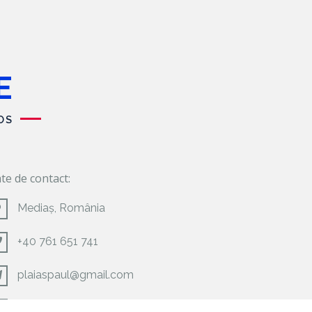
E
OS
te de contact:
Mediaș, România
+40 761 651 741
plaiaspaul@gmail.com
www.gazisti.ro