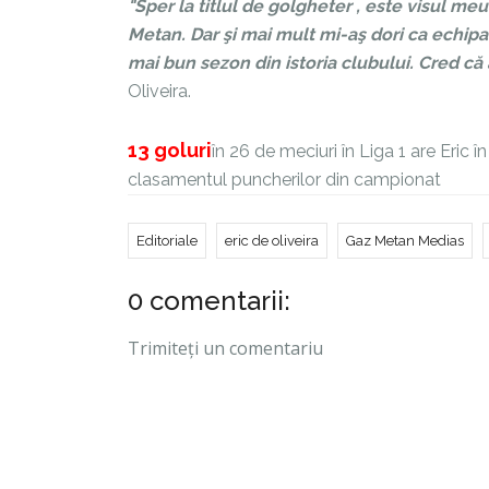
"Sper la titlul de golgheter , este visul me
Metan. Dar şi mai mult mi-aş dori ca echipa 
mai bun sezon din istoria clubului. Cred că
Oliveira.
13 goluri
în 26 de meciuri în
Liga 1
are Eric î
clasamentul puncherilor din campionat
Editoriale
eric de oliveira
Gaz Metan Medias
0 comentarii:
Trimiteți un comentariu