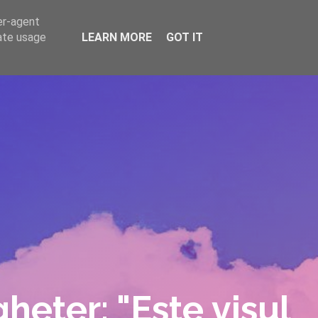
er-agent
rate usage
LEARN MORE
GOT IT
REPERE
DONEAZĂ
ARTICOLE
CONTACT
gheter: "Este visul