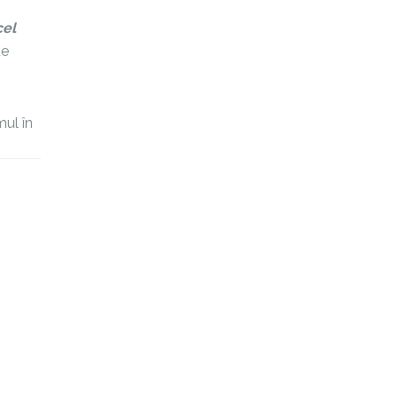
cel
de
mul în