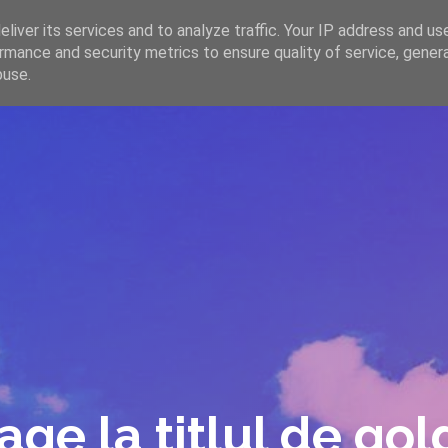
liver its services and to analyze traffic. Your IP address and us
rmance and security metrics to ensure quality of service, gene
HOME
ARTICOLE
DESPRE ECHIPĂ
buse.
rage la titlul de gol