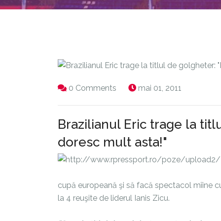
0 Comments
mai 01, 2011
Brazilianul Eric trage la tit
doresc mult asta!"
cupă europeană şi să facă spectacol mîine cu 
la 4 reuşite de liderul Ianis Zicu.