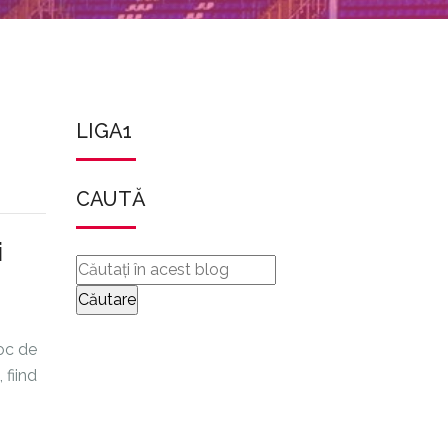
LIGA1
CAUTĂ
i
loc de
 fiind