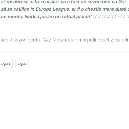
u şi-mi doresc asta, mai ales că a fost un sezon bun cu Gaz
să se califice în Europa League, ar fi o chestie mare după 
 am merita, fiindcă jucăm un fotbal plăcut"
, a declarat Eric 
n acest sezon pentru Gaz Metan, cu 4 mai puţin decît Zicu, pri
Liga 1
Liga1