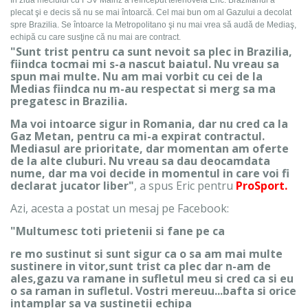
În ziua meciului cu FSV Mainz a reînceput telenovela Eric. Brazilianul a
plecat şi e decis să nu se mai întoarcă. Cel mai bun om al Gazului a decolat
spre Brazilia. Se întoarce la Metropolitano şi nu mai vrea să audă de Mediaş,
echipă cu care susţine că nu mai are contract.
"Sunt trist pentru ca sunt nevoit sa plec in Brazilia,
fiindca tocmai mi s-a nascut baiatul. Nu vreau sa
spun mai multe. Nu am mai vorbit cu cei de la
Medias fiindca nu m-au respectat si merg sa ma
pregatesc in Brazilia.
Ma voi intoarce sigur in Romania, dar nu cred ca la
Gaz Metan, pentru ca mi-a expirat contractul.
Mediasul are prioritate, dar momentan am oferte
de la alte cluburi. Nu vreau sa dau deocamdata
nume, dar ma voi decide in momentul in care voi fi
declarat jucator liber"
, a spus Eric pentru
ProSport.
Azi, acesta a postat un mesaj pe Facebook:
"Multumesc toti prietenii si fane pe ca
re mo sustinut si sunt sigur ca o sa am mai multe
sustinere in vitor,sunt trist ca plec dar n-am de
ales,gazu va ramane in sufletul meu si cred ca si eu
o sa raman in sufletul. Vostri mereuu...bafta si orice
intamplar sa va sustinetii echipa