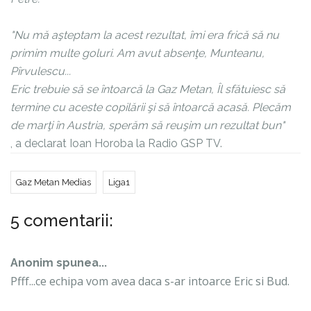
"Nu mă aşteptam la acest rezultat, îmi era frică să nu
primim multe goluri. Am avut absenţe, Munteanu,
Pîrvulescu...
Eric trebuie să se întoarcă la Gaz Metan, Îl sfătuiesc să
termine cu aceste copilării şi să întoarcă acasă. Plecăm
de marţi în Austria, sperăm să reuşim un rezultat bun"
, a declarat Ioan Horoba la Radio GSP TV.
Gaz Metan Medias
Liga1
5 comentarii:
Anonim spunea...
Pfff...ce echipa vom avea daca s-ar intoarce Eric si Bud.