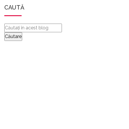
CAUTĂ
TRIMITEȚI-NE
MESAJE
CONTACTAȚI-NE COMPLETÂND FORMULARUL DE
MAI JOS