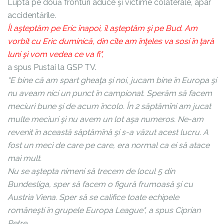
Lupta pe două fronturi aduce şi victime colaterale, apar
accidentările.
Îl aşteptăm pe Eric înapoi, îl aşteptăm şi pe Bud. Am
vorbit cu Eric duminică, din cîte am înţeles va sosi în ţară
luni şi vom vedea ce va fi",
a spus Pustai la GSP TV.
"E bine că am spart gheaţa şi noi, jucam bine în Europa şi
nu aveam nici un punct în campionat. Sperăm să facem
meciuri bune şi de acum încolo. În 2 săptămîni am jucat
multe meciuri şi nu avem un lot aşa numeros. Ne-am
revenit în această săptămînă şi s-a văzut acest lucru. A
fost un meci de care pe care, era normal ca ei să atace
mai mult.
Nu se aştepta nimeni să trecem de locul 5 din
Bundesliga, sper să facem o figură frumoasă şi cu
Austria Viena. Sper să se califice toate echipele
româneşti în grupele Europa League", a spus Ciprian
Petre.