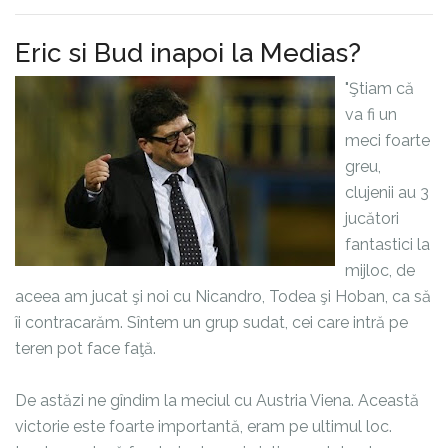
Eric si Bud inapoi la Medias?
"Ştiam că
va fi un
meci foarte
greu,
clujenii au 3
jucători
fantastici la
mijloc, de
aceea am jucat şi noi cu Nicandro, Todea şi Hoban, ca să
îi contracarăm. Sîntem un grup sudat, cei care intră pe
teren pot face faţă.
De astăzi ne gîndim la meciul cu Austria Viena. Această
victorie este foarte importantă, eram pe ultimul loc.