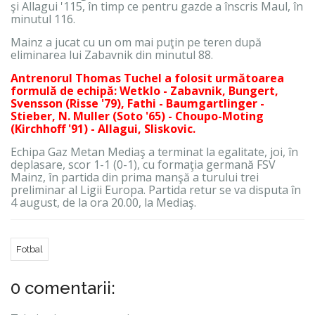
şi Allagui '115, în timp ce pentru gazde a înscris Maul, în
minutul 116.
Mainz a jucat cu un om mai puţin pe teren după
eliminarea lui Zabavnik din minutul 88.
Antrenorul Thomas Tuchel a folosit următoarea
formulă de echipă: Wetklo - Zabavnik, Bungert,
Svensson (Risse '79), Fathi - Baumgartlinger -
Stieber, N. Muller (Soto '65) - Choupo-Moting
(Kirchhoff '91) - Allagui, Sliskovic.
Echipa Gaz Metan Mediaş a terminat la egalitate, joi, în
deplasare, scor 1-1 (0-1), cu formaţia germană FSV
Mainz, în partida din prima manşă a turului trei
preliminar al Ligii Europa. Partida retur se va disputa în
4 august, de la ora 20.00, la Mediaş.
Fotbal
0 comentarii: