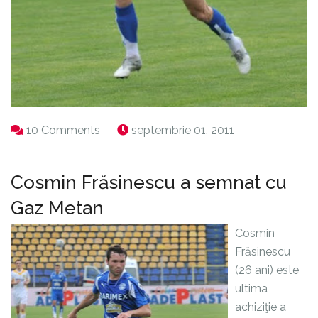
10 Comments
septembrie 01, 2011
Cosmin Frăsinescu a semnat cu
Gaz Metan
Cosmin
Frăsinescu
(26 ani) este
ultima
achiziţie a