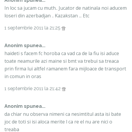
Anonim spunea...
In loc sa jucam cu muth.. Jucator de natinala noi aducem
loseri din azerbadjan .. Kazakstan ... Etc
1 septembrie 2011 la 21:25
Anonim spunea...
haideti s facem fc horoba ca vad ca de la fiu isi aduce
toate neamurile azi maine si bmt va trebui sa treaca
prin firma lui altfel ramanem fara mijloace de transport
in comun in oras
1 septembrie 2011 la 21:42
Anonim spunea...
da chiar nu observa nimeni ca nesimtitul asta isi bate
joc de toti si isi aloca merite l ca re el nu are nici o
treaba