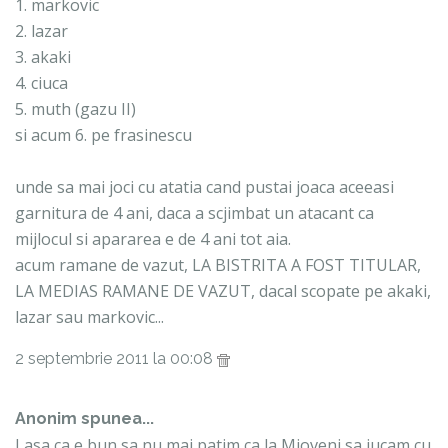
1. markovic
2. lazar
3. akaki
4. ciuca
5. muth (gazu II)
si acum 6. pe frasinescu
unde sa mai joci cu atatia cand pustai joaca aceeasi
garnitura de 4 ani, daca a scjimbat un atacant ca
mijlocul si apararea e de 4 ani tot aia.
acum ramane de vazut, LA BISTRITA A FOST TITULAR,
LA MEDIAS RAMANE DE VAZUT, dacal scopate pe akaki,
lazar sau markovic...
2 septembrie 2011 la 00:08
Anonim spunea...
Lasa ca e bun sa nu mai patim ca la Mioveni sa jucam cu