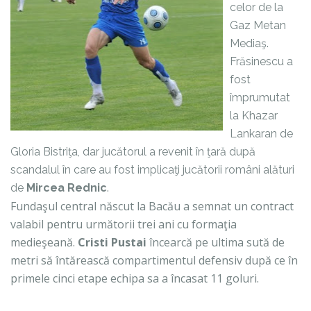
celor de la
Gaz Metan
Mediaş.
Frăsinescu a
fost
împrumutat
la Khazar
Lankaran de
Gloria Bistriţa, dar jucătorul a revenit în ţară după
scandalul în care au fost implicaţi jucătorii români alături
de
Mircea Rednic
.
Fundaşul central născut la Bacău a semnat un contract
valabil pentru următorii trei ani cu formaţia
medieşeană.
Cristi Pustai
încearcă pe ultima sută de
metri să întărească compartimentul defensiv după ce în
primele cinci etape echipa sa a încasat 11 goluri.