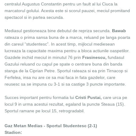
centralul Augustus Constantin pentru un fault al lui Ciuca la
marcatorul golului. Acesta este si scorul pauzei, meciul promitand
spectacol si in partea secunda.
Mediasul gestioneaza bine debutul de repriza secunda.
Bawab
rateaza o prima sansa buna de a marca, reluand pe langa poarta
din careul “studentesc”. In acest timp, mijlocul mediesean
lucreaza la capacitate maxima pentru a bloca actiunile oaspetilor.
Gazdele inchid meciul in minutul 76 prin
Frasinescu,
fundasul
Gazului reluand cu capul pe spate o centrare buna din banda
stanga de la Ciprian Petre. Sportul rateaza si ea prin Tirnacop si
Ferfelea, insa nu are ce sa mai faca in fata gazdelor, care
reusesc sa se impuna cu 3-1 si sa castige 3 puncte importante.
Succes important pentru formatia lui
Cristi Pustai,
care urca pe
locul 9 in urma acestui rezultat, egaland la puncte Steaua (15).
Sportul ramane pe locul 15, retrogradabil.
Gaz Metan Medias -
Sportul Studentesc
(2-1)
Stadion: