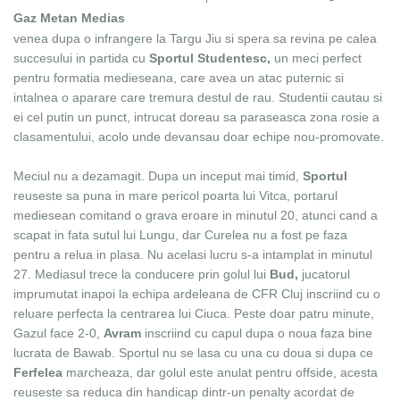
Gaz Metan Medias
venea dupa o infrangere la Targu Jiu si spera sa revina pe calea
succesului in partida cu
Sportul Studentesc,
un meci perfect
pentru formatia medieseana, care avea un atac puternic si
intalnea o aparare care tremura destul de rau. Studentii
cautau si
ei cel putin un punct, intrucat doreau sa paraseasca zona rosie a
clasamentului, acolo unde devansau doar echipe nou-promovate.
Meciul nu a dezamagit. Dupa un inceput mai timid,
Sportul
reuseste sa puna in mare pericol poarta lui Vitca, portarul
mediesean comitand o grava eroare in minutul 20, atunci cand a
scapat in fata sutul lui Lungu, dar Curelea nu a fost pe faza
pentru a relua in plasa. Nu acelasi lucru s-a intamplat in minutul
27. Mediasul trece la conducere prin golul lui
Bud,
jucatorul
imprumutat inapoi la echipa ardeleana de
CFR Cluj
inscriind cu o
reluare perfecta la centrarea lui Ciuca. Peste doar patru minute,
Gazul face 2-0,
Avram
inscriind cu capul dupa o noua faza bine
lucrata de Bawab. Sportul nu se lasa cu una cu doua si dupa ce
Ferfelea
marcheaza, dar golul este anulat pentru offside, acesta
reuseste sa reduca din handicap dintr-un penalty acordat de