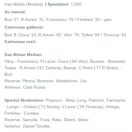
Gaz Metan (Medias).
| Spectatori:
1.500.
Au marcat:
Bud ’27, R.Avram ’31, Frasinescu ‘76 / Ferfelea ’39 – pen.
Cartonase galbene:
Bud ‘8, Ciuca ’14, R.Avram ’65, Vitor ’76, Todea ‘84 / Tirnacop ‘43
Cartonase rosii:
Gaz Metan Medias:
Vitca - Frasinescu, Fl.Lazar, Ciuca (’68 Vitor), Buzean - Breeveld,
Todea - R.Avram (’67 Zaharia), Bawab, C.Petre (’77 Fl.Bratu) -
Bud.
Rezerve:
Plesca, Bozesan, Vukadinovic, Litu..
Antrenor:
Cristi Pustai.
Sportul Studentesc:
Popescu - Beta, Lung, Patriche, Farmache
- Lungu – Chetan (’71 Nicola), V.Lazar (’39 Tirnacop), Ghinga,
Ferfelea - Curelea.
Rezerve:
Samoila, Truta, Ratiu, Dobre, Nistor.
Antrenor:
Daniel Timofte.