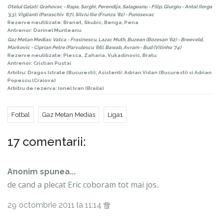
Otelul Galati: Grahovac - Rapa, Sarghi, Perendija, Salageanu - Filip, Giurgiu - Antal (Iorga
'53), Viglianti (Paraschiv '67),
Silviu Ilie
(Frunza '81) - Punosevac
Rezerve neutilizate: Branet, Skubic, Benga, Pena
Antrenor: Dorinel Munteanu
Gaz Metan Medias: Vatca - Frasinescu, Lazar, Muth, Buzean (Bozesan '62) - Breeveld,
Markovic - Ciprian Petre (Parvulescu '66), Bawab, Avram - Bud (Vitinho '74)
Rezerve neutilizate: Plesca, Zaharia, Vukadinovic, Bratu
Antrenor: Cristian Pustai
Arbitru: Dragos Istrate (Bucuresti); Asistenti: Adrian Vidan (Bucuresti) si
Adrian
Popescu
(Craiova)
Arbitru de rezerva: Ionel Ivan (Braila)
Fotbal
Gaz Metan Medias
Liga1
17 comentarii:
Anonim spunea...
de cand a plecat Eric coboram tot mai jos..
29 octombrie 2011 la 11:14