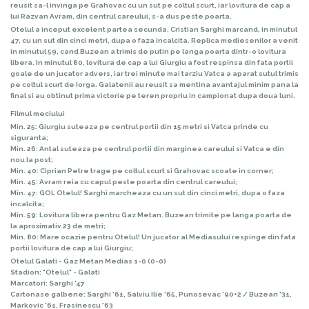
reusit sa-l invinga pe Grahovac cu un sut pe coltul scurt, iar lovitura de cap a
lui Razvan Avram, din centrul careului, s-a dus peste poarta.
Otelul a inceput excelent partea secunda, Cristian Sarghi marcand, in minutul
47, cu un sut din cinci metri, dupa o faza incalcita. Replica mediesenilor a venit
in minutul 59, cand Buzean a trimis de putin pe langa poarta dintr-o lovitura
libera. In minutul 80, lovitura de cap a lui Giurgiu a fost respinsa din fata portii
goale de un jucator advers, iar trei minute mai tarziu Vatca a aparat sutul trimis
pe coltul scurt de Iorga. Galatenii au reusit sa mentina avantajul minim pana la
final si au obtinut prima victorie pe teren propriu in campionat dupa doua luni.
Filmul meciului
Min. 25: Giurgiu suteaza pe centrul portii din 15 metri si Vatca prinde cu
siguranta;
Min. 26: Antal suteaza pe centrul portii din marginea careului si Vatca e din
nou la post;
Min. 40: Ciprian Petre trage pe coltul scurt si Grahovac scoate in corner;
Min. 45: Avram reia cu capul peste poarta din centrul careului;
Min. 47: GOL Otelul! Sarghi marcheaza cu un sut din cinci metri, dupa o faza
incalcita;
Min. 59: Lovitura libera pentru Gaz Metan. Buzean trimite pe langa poarta de
la aproximativ 23 de metri;
Min. 80: Mare ocazie pentru Otelul! Un jucator al Mediasului respinge din fata
portii lovitura de cap a lui Giurgiu;
Otelul Galati -
Gaz Metan Medias
1-0 (0-0)
Stadion: "Otelul" - Galati
Marcatori: Sarghi '47
Cartonase galbene: Sarghi '61, Salviu Ilie '65, Punosevac '90+2 / Buzean '31,
Markovic '61, Frasinescu '63