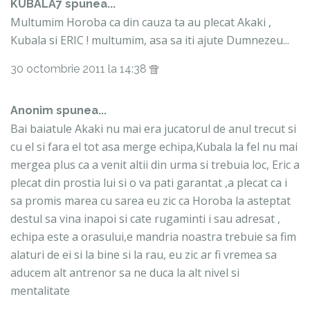
KUBALA7 spunea...
Multumim Horoba ca din cauza ta au plecat Akaki ,
Kubala si ERIC ! multumim, asa sa iti ajute Dumnezeu...
30 octombrie 2011 la 14:38
Anonim spunea...
Bai baiatule Akaki nu mai era jucatorul de anul trecut si
cu el si fara el tot asa merge echipa,Kubala la fel nu mai
mergea plus ca a venit altii din urma si trebuia loc, Eric a
plecat din prostia lui si o va pati garantat ,a plecat ca i
sa promis marea cu sarea eu zic ca Horoba la asteptat
destul sa vina inapoi si cate rugaminti i sau adresat ,
echipa este a orasului,e mandria noastra trebuie sa fim
alaturi de ei si la bine si la rau, eu zic ar fi vremea sa
aducem alt antrenor sa ne duca la alt nivel si
mentalitate