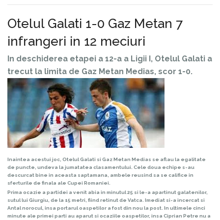
Otelul Galati 1-0 Gaz Metan 7
infrangeri in 12 meciuri
In deschiderea etapei a 12-a a Ligii I, Otelul Galati a
trecut la limita de Gaz Metan Medias, scor 1-0.
Inaintea acestui joc, Otelul Galati si Gaz Metan Medias se aflau la egalitate
de puncte, undeva la jumatatea clasamentului. Cele doua echipe s-au
descurcat bine in aceasta saptamana, ambele reusind sa se califice in
sferturile de finala ale Cupei Romaniei.
Prima ocazie a partidei a venit abia in minutul 25 si le-a apartinut galatenilor,
sutul lui Giurgiu, de la 15 metri, fiind retinut de Vatca. Imediat si-a incercat si
Antal norocul, insa portarul oaspetilor a fost din nou la post. In ultimele cinci
minute ale primei parti au aparut si ocaziile oaspetilor, insa Ciprian Petre nu a