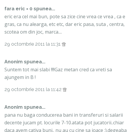
fara eric = 0 spunea...
eric era cel mai bun, pote sa zice cine vrea ce vrea , ca e
gras, ca nu alearga, etc etc, dar eric pasa, suta , centra,
scotea om din joc, marca....
29 octombrie 2011 la 11:31
Anonim spunea...
Suntem tot mai slabi !!!!Gaz metan cred ca vreti sa
ajungem in B !
29 octombrie 2011 la 11:42
Anonim spunea...
pana nu baga conducerea bani in transferuri si salarii
decente jucam pt. locurile 7-10.atata pot jucatorii..chiar
daca avem cativa buni.. nu au cu cine sa joace :).degeaba