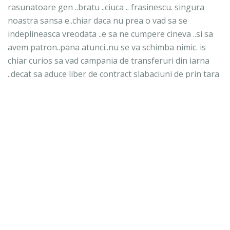
rasunatoare gen ..bratu ..ciuca .. frasinescu. singura
noastra sansa e..chiar daca nu prea o vad sa se
indeplineasca vreodata ..e sa ne cumpere cineva ..si sa
avem patron..pana atunci..nu se va schimba nimic. is
chiar curios sa vad campania de transferuri din iarna
..decat sa aduce liber de contract slabaciuni de prin tara
..mai bine promovam cativa jucatoride la gazu2..
31 octombrie 2011 la 10:46
Anonim spunea...
Anonim spunea...
cum sa schimbi ma antrenoru?? pustai e unul dintre cei
mai buni din romania :))) ..singura problema la gazu e
conducerea ..horoba in loc sa fie de partea echipei si sa
faca presiune la cindrea si la ceilalti sa aduca jucatori