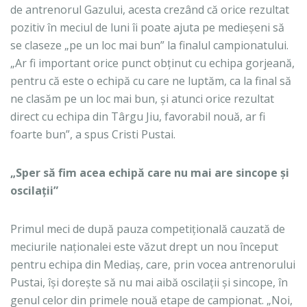
de antrenorul Gazului, acesta crezând că orice rezultat
pozitiv în meciul de luni îi poate ajuta pe medieșeni să
se claseze „pe un loc mai bun” la finalul campionatului.
„Ar fi important orice punct obținut cu echipa gorjeană,
pentru că este o echipă cu care ne luptăm, ca la final să
ne clasăm pe un loc mai bun, și atunci orice rezultat
direct cu echipa din Târgu Jiu, favorabil nouă, ar fi
foarte bun”, a spus Cristi Pustai.
„Sper să fim acea echipă care nu mai are sincope și
oscilații”
Primul meci de după pauza competițională cauzată de
meciurile naționalei este văzut drept un nou început
pentru echipa din Mediaș, care, prin vocea antrenorului
Pustai, își dorește să nu mai aibă oscilații și sincope, în
genul celor din primele nouă etape de campionat. „Noi,