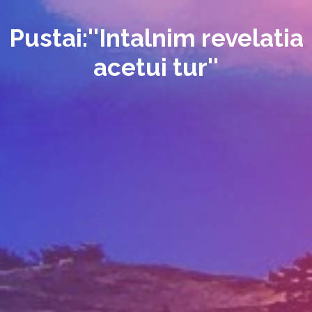
Pustai:''Intalnim revelatia
acetui tur''