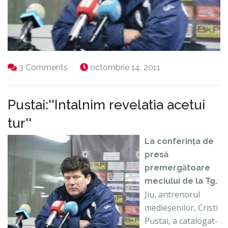
3 Comments
octombrie 14, 2011
Pustai:''Intalnim revelatia acetui
tur''
La conferința de
presă
premergătoare
meciului de la Tg.
Jiu, antrenorul
medieșenilor, Cristi
Pustai, a catalogat-