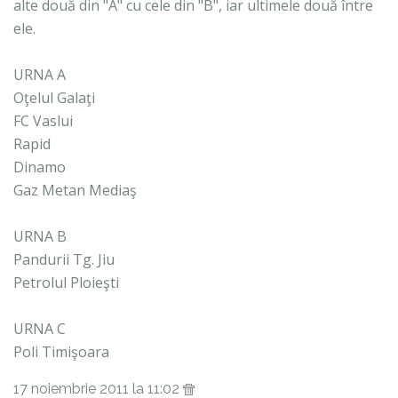
alte două din "A" cu cele din "B", iar ultimele două între
ele.
URNA A
Oţelul Galaţi
FC Vaslui
Rapid
Dinamo
Gaz Metan Mediaş
URNA B
Pandurii Tg. Jiu
Petrolul Ploieşti
URNA C
Poli Timişoara
17 noiembrie 2011 la 11:02