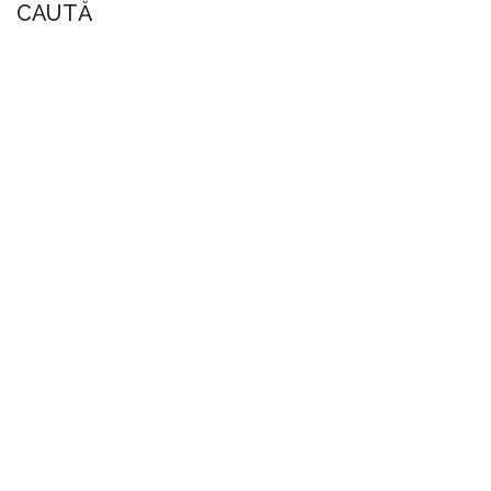
CAUTĂ
TRIMITEȚI-NE
MESAJE
CONTACTAȚI-NE COMPLETÂND FORMULARUL DE
MAI JOS