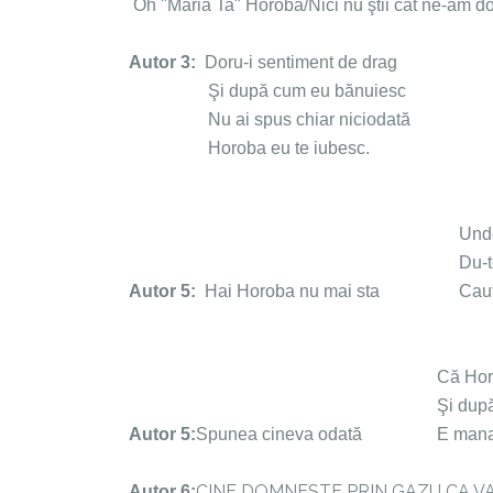
Oh "Măria Ta" Horoba/Nici nu ştii cât n
Autor 3
:
Doru-i sentiment de drag
Şi după cum eu bănuiesc
Nu ai spus chiar niciodată
Horoba eu te iubesc.
Undeva und
Du-te und
Autor 5
:
Hai Horoba nu mai sta
Caută-ti u
Că Horoba 
Şi după atâ
Autor 5
:
Spunea cineva odată
E manager l
CINE DOMNESTE PRIN GAZU CA V
Autor 6: