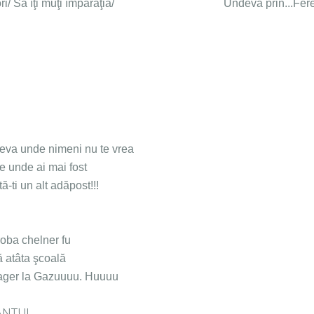
e-am dori/ Să îţi muţi împărăţia/ Undeva prin...Fere
e nimeni nu te vrea
e ai mai fost
n alt adăpost!!!
chelner fu
ta şcoală
a Gazuuuu. Huuuu
ANTUL