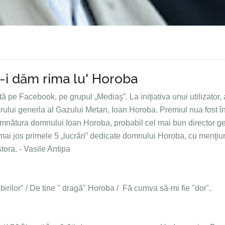
Să-i dăm rima lu' Horoba
 pe Facebook, pe grupul „Mediaş”. La iniţiativa unui utilizator, 
rului generla al Gazului Metan, Ioan Horoba. Premiul nua fost î
 semnătura domnului Ioan Horoba, probabil cel mai bun director g
 mai jos primele 5 „lucrări” dedicate domnului Horoba, cu menţi
tora. - Vasile Antipa
”
.
ubirilor" / De tine " dragă" Horoba / Fă cumva să-mi fie "dor