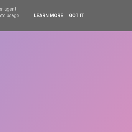
er-agent
rate usage
LEARN MORE
GOT IT
REPERE
DONEAZĂ
ARTICOLE
CONTACT