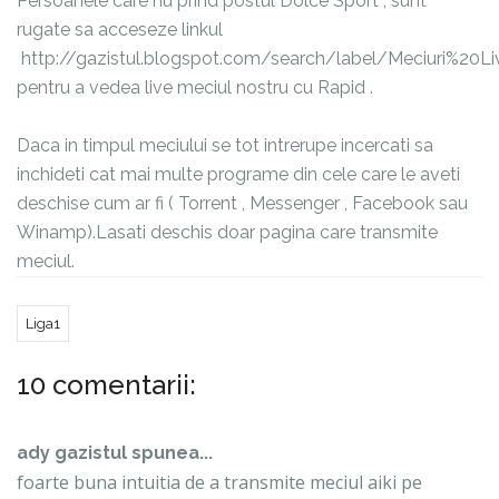
Persoanele care nu prind postul Dolce Sport , sunt
rugate sa acceseze linkul
http://gazistul.blogspot.com/search/label/Meciuri%20Li
pentru a vedea live meciul nostru cu Rapid .
Daca in timpul meciului se tot intrerupe incercati sa
inchideti cat mai multe programe din cele care le aveti
deschise cum ar fi ( Torrent , Messenger , Facebook sau
Winamp).Lasati deschis doar pagina care transmite
meciul.
Liga1
10 comentarii:
ady gazistul spunea...
foarte buna intuitia de a transmite meciul aiki pe