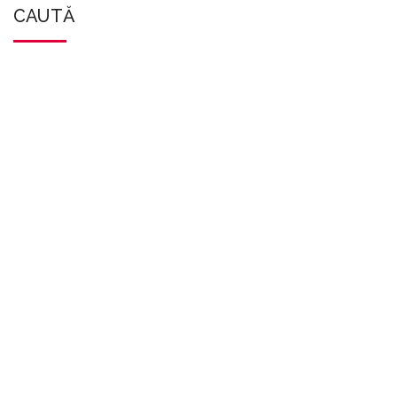
CAUTĂ
TRIMITEȚI-NE
MESAJE
CONTACTAȚI-NE COMPLETÂND FORMULARUL DE
MAI JOS