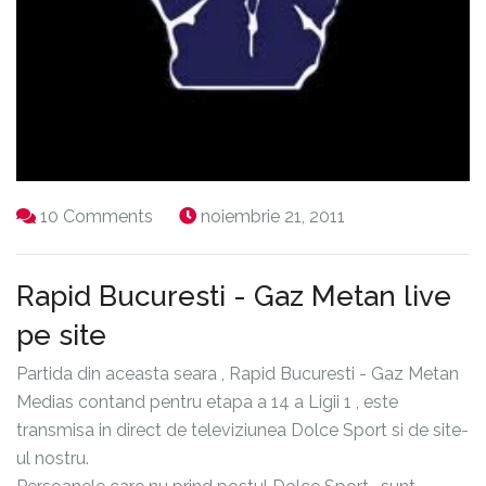
10 Comments
noiembrie 21, 2011
Rapid Bucuresti - Gaz Metan live
pe site
Partida din aceasta seara , Rapid Bucuresti - Gaz Metan
Medias contand pentru etapa a 14 a Ligii 1 , este
transmisa in direct de televiziunea Dolce Sport si de site-
ul nostru.