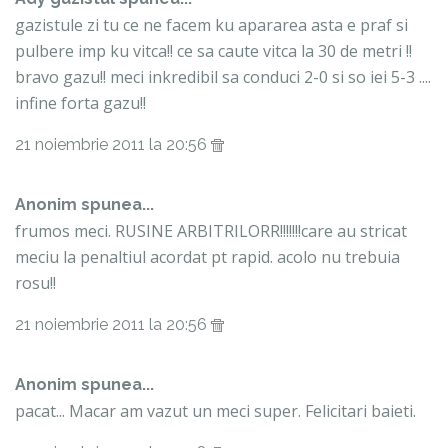
gazistule zi tu ce ne facem ku apararea asta e praf si
pulbere imp ku vitca!! ce sa caute vitca la 30 de metri !!
bravo gazu!! meci inkredibil sa conduci 2-0 si so iei 5-3 ....
infine forta gazu!!
21 noiembrie 2011 la 20:56
Anonim spunea...
frumos meci. RUSINE ARBITRILORR!!!!!!!care au stricat
meciu la penaltiul acordat pt rapid. acolo nu trebuia
rosu!!
21 noiembrie 2011 la 20:56
Anonim spunea...
pacat... Macar am vazut un meci super. Felicitari baieti.