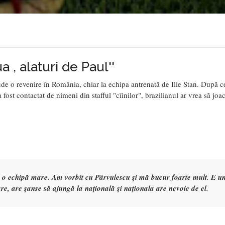
a , alaturi de Paul''
de o revenire în România, chiar la echipa antrenată de Ilie Stan. După ce
fost contactat de nimeni din stafful "cîinilor", brazilianul ar vrea să joac
a o echipă mare. Am vorbit cu Pârvulescu şi mă bucur foarte mult. E u
re, are şanse să ajungă la naţională şi naţionala are nevoie de el.