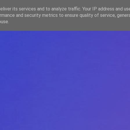
liver its services and to analyze traffic. Your IP address and us
rmance and security metrics to ensure quality of service, gene
HOME
ARTICOLE
DESPRE ECHIPĂ
buse.