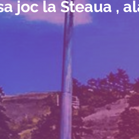
sa joc la Steaua , a