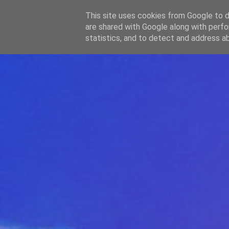
-->
This site uses cookies from Google to de
WWW.GAZISTI.RO
are shared with Google along with perfo
statistics, and to detect and address a