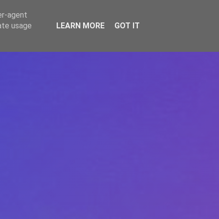
er-agent
rate usage
LEARN MORE
GOT IT
REPERE
DONEAZĂ
ARTICOLE
CONTACT