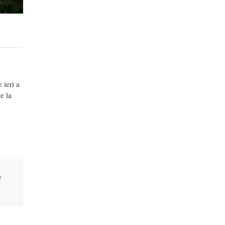
 ieri a
e la
n