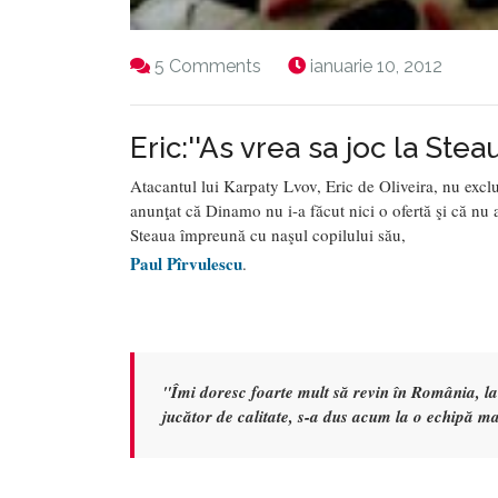
5 Comments
ianuarie 10, 2012
Eric:''As vrea sa joc la Steau
Atacantul lui Karpaty Lvov, Eric de Oliveira, nu exclu
anunţat că Dinamo nu i-a făcut nici o ofertă şi că nu a 
Steaua împreună cu naşul copilului său,
Paul Pîrvulescu
.
"Îmi doresc foarte mult să revin în România, l
jucător de calitate, s-a dus acum la o echipă ma