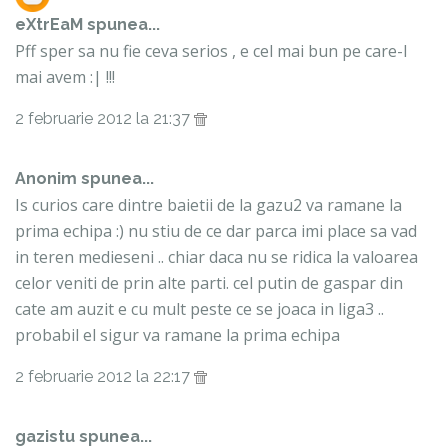
eXtrEaM
spunea...
Pff sper sa nu fie ceva serios , e cel mai bun pe care-l
mai avem :| !!!
2 februarie 2012 la 21:37
Anonim spunea...
Is curios care dintre baietii de la gazu2 va ramane la
prima echipa :) nu stiu de ce dar parca imi place sa vad
in teren medieseni .. chiar daca nu se ridica la valoarea
celor veniti de prin alte parti. cel putin de gaspar din
cate am auzit e cu mult peste ce se joaca in liga3 ..
probabil el sigur va ramane la prima echipa
2 februarie 2012 la 22:17
gazistu spunea...