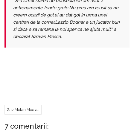
''S-a simtit starea de oboseala,ieri am avut 2
antrenamente foarte grele.Nu prea am reusit sa ne
creem ocazii de gol,ei au dat gol in urma unei
centrari de la corner.Laszlo Bodnar e un jucator bun
si daca e sa ramana la noi sper ca ne ajuta mult'' a
declarat Razvan Plesca.
Taher Bawab a iesit accidentat de pe teren , dupa
ce a fost lovit la genunchi de catre un adversar.Din
cate se pare nu e o accidentare grava.VOM REVENI
CU INFORMATII !
Gaz Metan Medias
7 comentarii: