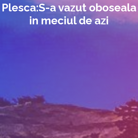
Plesca:S-a vazut oboseala
in meciul de azi