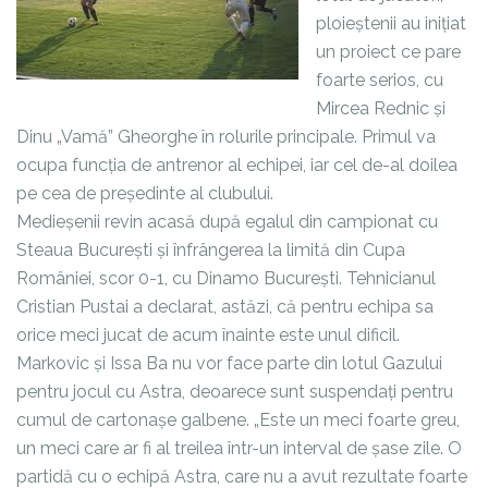
ploieștenii au inițiat
un proiect ce pare
foarte serios, cu
Mircea Rednic și
Dinu „Vamă” Gheorghe în rolurile principale. Primul va
ocupa funcția de antrenor al echipei, iar cel de-al doilea
pe cea de președinte al clubului.
Medieșenii revin acasă după egalul din campionat cu
Steaua București și înfrângerea la limită din Cupa
României, scor 0-1, cu Dinamo București. Tehnicianul
Cristian Pustai a declarat, astăzi, că pentru echipa sa
orice meci jucat de acum înainte este unul dificil.
Markovic și Issa Ba nu vor face parte din lotul Gazului
pentru jocul cu Astra, deoarece sunt suspendați pentru
cumul de cartonașe galbene. „Este un meci foarte greu,
un meci care ar fi al treilea într-un interval de șase zile. O
partidă cu o echipă Astra, care nu a avut rezultate foarte