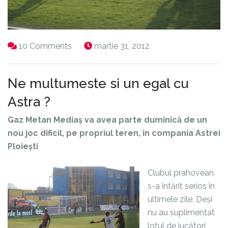
10 Comments
martie 31, 2012
Ne multumeste si un egal cu
Astra ?
Gaz Metan Mediaș va avea parte duminică de un
nou joc dificil, pe propriul teren, în compania Astrei
Ploiești
Clubul prahovean
s-a întărit serios în
ultimele zile. Deși
nu au suplimentat
lotul de jucători,