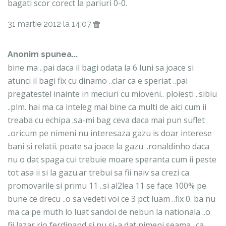
bagati scor corect la pariuri 0-0.
31 martie 2012 la 14:07
Anonim spunea...
bine ma ..pai daca il bagi odata la 6 luni sa joace si
atunci il bagi fix cu dinamo ..clar ca e speriat ..pai
pregatestel inainte in meciuri cu mioveni.. ploiesti ..sibiu
..plm. hai ma ca inteleg mai bine ca multi de aici cum ii
treaba cu echipa .sa-mi bag ceva daca mai pun suflet
..oricum pe nimeni nu interesaza gazu is doar interese
bani si relatii. poate sa joace la gazu ..ronaldinho daca
nu o dat spaga cui trebuie moare speranta cum ii peste
tot asa ii si la gazu.ar trebui sa fii naiv sa crezi ca
promovarile si primu 11 ..si al2lea 11 se face 100% pe
bune ce drecu ..o sa vedeti voi ce 3 pct luam ..fix 0. ba nu
ma ca pe muth lo luat sandoi de nebun la nationala ..o
fii lazar rio ferdinand si nu si-a dat nimeni seama ..ca