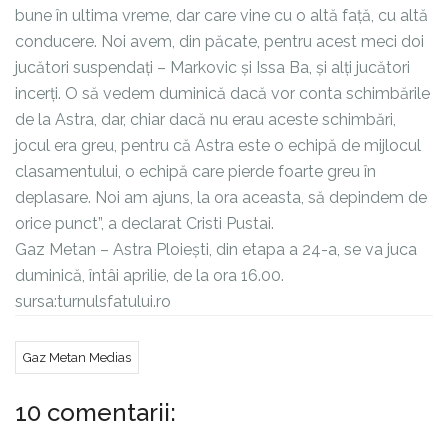
bune în ultima vreme, dar care vine cu o altă față, cu altă
conducere. Noi avem, din păcate, pentru acest meci doi
jucători suspendați – Markovic și Issa Ba, și alți jucători
incerți. O să vedem duminică dacă vor conta schimbările
de la Astra, dar, chiar dacă nu erau aceste schimbări,
jocul era greu, pentru că Astra este o echipă de mijlocul
clasamentului, o echipă care pierde foarte greu în
deplasare. Noi am ajuns, la ora aceasta, să depindem de
orice punct”, a declarat Cristi Pustai.
Gaz Metan – Astra Ploiești, din etapa a 24-a, se va juca
duminică, întâi aprilie, de la ora 16.00.
sursa:turnulsfatului.ro
Gaz Metan Medias
10 comentarii: