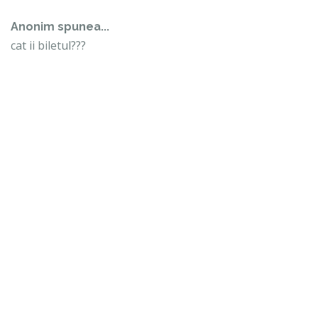
Anonim spunea...
cat ii biletul???
31 martie 2012 la 17:45
Anonim spunea...
cred ca tot 10 ..intrare generala..fugiti repede sa mai
prindeti bilet :)) haiii Mediasss
31 martie 2012 la 17:55
Trimiteți un comentariu
LIGA1
CAUTĂ