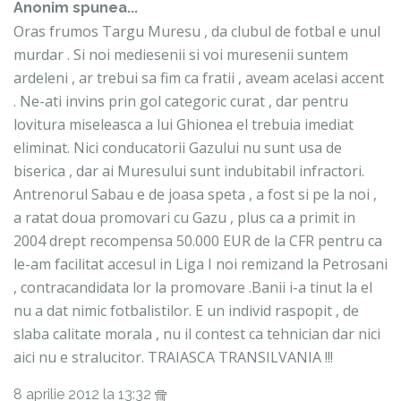
Anonim spunea...
Oras frumos Targu Muresu , da clubul de fotbal e unul
murdar . Si noi mediesenii si voi muresenii suntem
ardeleni , ar trebui sa fim ca fratii , aveam acelasi accent
. Ne-ati invins prin gol categoric curat , dar pentru
lovitura miseleasca a lui Ghionea el trebuia imediat
eliminat. Nici conducatorii Gazului nu sunt usa de
biserica , dar ai Muresului sunt indubitabil infractori.
Antrenorul Sabau e de joasa speta , a fost si pe la noi ,
a ratat doua promovari cu Gazu , plus ca a primit in
2004 drept recompensa 50.000 EUR de la CFR pentru ca
le-am facilitat accesul in Liga I noi remizand la Petrosani
, contracandidata lor la promovare .Banii i-a tinut la el
nu a dat nimic fotbalistilor. E un individ raspopit , de
slaba calitate morala , nu il contest ca tehnician dar nici
aici nu e stralucitor. TRAIASCA TRANSILVANIA !!!
8 aprilie 2012 la 13:32