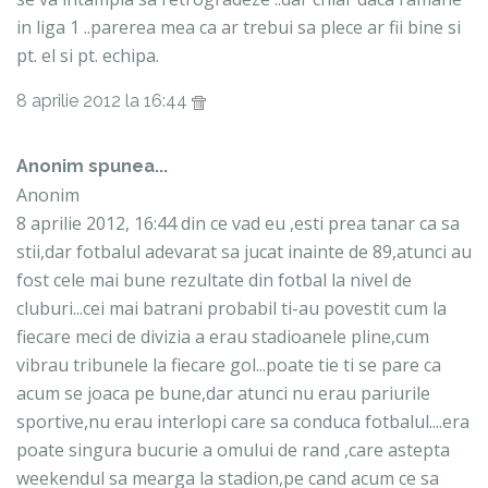
in liga 1 ..parerea mea ca ar trebui sa plece ar fii bine si
pt. el si pt. echipa.
8 aprilie 2012 la 16:44
Anonim spunea...
Anonim
8 aprilie 2012, 16:44 din ce vad eu ,esti prea tanar ca sa
stii,dar fotbalul adevarat sa jucat inainte de 89,atunci au
fost cele mai bune rezultate din fotbal la nivel de
cluburi...cei mai batrani probabil ti-au povestit cum la
fiecare meci de divizia a erau stadioanele pline,cum
vibrau tribunele la fiecare gol...poate tie ti se pare ca
acum se joaca pe bune,dar atunci nu erau pariurile
sportive,nu erau interlopi care sa conduca fotbalul....era
poate singura bucurie a omului de rand ,care astepta
weekendul sa mearga la stadion,pe cand acum ce sa