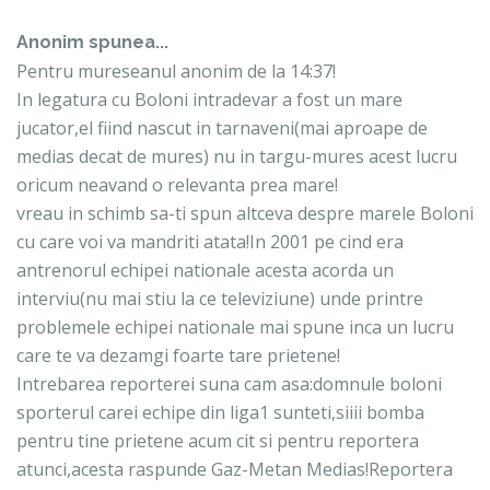
Anonim spunea...
Pentru mureseanul anonim de la 14:37!
In legatura cu Boloni intradevar a fost un mare
jucator,el fiind nascut in tarnaveni(mai aproape de
medias decat de mures) nu in targu-mures acest lucru
oricum neavand o relevanta prea mare!
vreau in schimb sa-ti spun altceva despre marele Boloni
cu care voi va mandriti atata!In 2001 pe cind era
antrenorul echipei nationale acesta acorda un
interviu(nu mai stiu la ce televiziune) unde printre
problemele echipei nationale mai spune inca un lucru
care te va dezamgi foarte tare prietene!
Intrebarea reporterei suna cam asa:domnule boloni
sporterul carei echipe din liga1 sunteti,siiii bomba
pentru tine prietene acum cit si pentru reportera
atunci,acesta raspunde Gaz-Metan Medias!Reportera