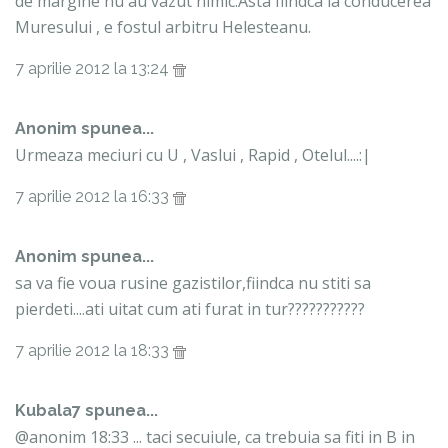
de margine nu au vazut nimic.Asta fiindca la conducerea
Muresului , e fostul arbitru Helesteanu.
7 aprilie 2012 la 13:24
Anonim spunea...
Urmeaza meciuri cu U , Vaslui , Rapid , Otelul....:|
7 aprilie 2012 la 16:33
Anonim spunea...
sa va fie voua rusine gazistilor,fiindca nu stiti sa
pierdeti....ati uitat cum ati furat in tur???????????
7 aprilie 2012 la 18:33
Kubala7 spunea...
@anonim 18:33 ... taci secuiule, ca trebuia sa fiti in B in