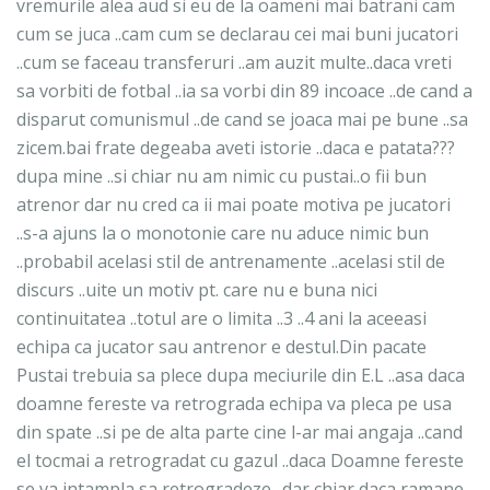
vremurile alea aud si eu de la oameni mai batrani cam
cum se juca ..cam cum se declarau cei mai buni jucatori
..cum se faceau transferuri ..am auzit multe..daca vreti
sa vorbiti de fotbal ..ia sa vorbi din 89 incoace ..de cand a
disparut comunismul ..de cand se joaca mai pe bune ..sa
zicem.bai frate degeaba aveti istorie ..daca e patata???
dupa mine ..si chiar nu am nimic cu pustai..o fii bun
atrenor dar nu cred ca ii mai poate motiva pe jucatori
..s-a ajuns la o monotonie care nu aduce nimic bun
..probabil acelasi stil de antrenamente ..acelasi stil de
discurs ..uite un motiv pt. care nu e buna nici
continuitatea ..totul are o limita ..3 ..4 ani la aceeasi
echipa ca jucator sau antrenor e destul.Din pacate
Pustai trebuia sa plece dupa meciurile din E.L ..asa daca
doamne fereste va retrograda echipa va pleca pe usa
din spate ..si pe de alta parte cine l-ar mai angaja ..cand
el tocmai a retrogradat cu gazul ..daca Doamne fereste
se va intampla sa retrogradeze ..dar chiar daca ramane