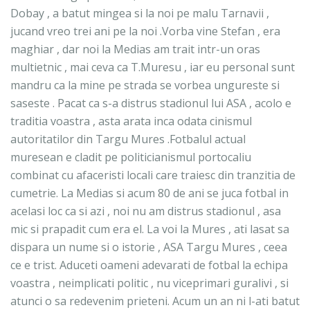
Dobay , a batut mingea si la noi pe malu Tarnavii ,
jucand vreo trei ani pe la noi .Vorba vine Stefan , era
maghiar , dar noi la Medias am trait intr-un oras
multietnic , mai ceva ca T.Muresu , iar eu personal sunt
mandru ca la mine pe strada se vorbea ungureste si
saseste . Pacat ca s-a distrus stadionul lui ASA , acolo e
traditia voastra , asta arata inca odata cinismul
autoritatilor din Targu Mures .Fotbalul actual
muresean e cladit pe politicianismul portocaliu
combinat cu afaceristi locali care traiesc din tranzitia de
cumetrie. La Medias si acum 80 de ani se juca fotbal in
acelasi loc ca si azi , noi nu am distrus stadionul , asa
mic si prapadit cum era el. La voi la Mures , ati lasat sa
dispara un nume si o istorie , ASA Targu Mures , ceea
ce e trist. Aduceti oameni adevarati de fotbal la echipa
voastra , neimplicati politic , nu viceprimari guralivi , si
atunci o sa redevenim prieteni. Acum un an ni l-ati batut