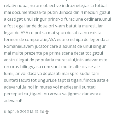
relativ noua ,nu are obiective indraznete,iar la fotbal
mai documenteaza-te putin ,fiindca din 4 meciuri gazul
a castigat unul singur printr-o furaciune ordinara,unul
a fost egal,iar de doua ori v-am batut la mures!...iar
legat de ASA ce pot sa mai spun decat ca nu exista
termen de comparatie,ASA este o echipa de legenda a
Romaniei,avem jucator care a adunat de unul singur
mai multe prezente pe prima scena decat tot gazul
vostru! legat de populatia muresului,intr-adevar este
un oras bilingv,asa cum sunt multe alte orase ale
lumii,iar voi daca va deplasati mai spre sudul tarii
sunteti facuti tot unguri,de fapt si tigani,fiindca asta e
adevarul ,la noi in mures voi mediesenii sunteti
perceputi ca ,tigani...nu vreau sa jignesc dar asta e
adevarul!
8 aprilie 2012 la 21:28