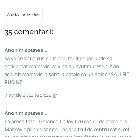
Gaz Metan Medias
35 comentarii:
Anonim spunea...
sa va fie voua rusine la acel fault de joc unde sa
accidentat marcovici ce vina au avut mureseni ? an
schimb marcovici a sarit la bataie ca un golan ! SA II FIE
RUSINE !
7 aprilie 2012 la 13:22
Anonim spunea...
La aceea faza , Ghionea l-a lovit cu cotul , de accea era
Markovic plin de sange , iar arbitrul de centru cat si cel