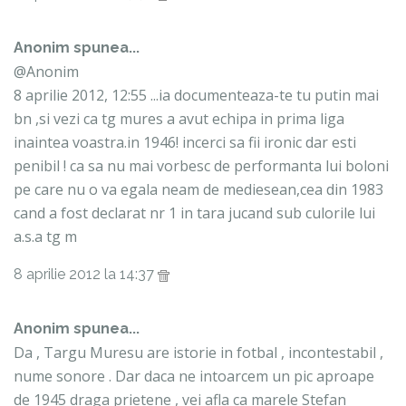
Anonim spunea...
@Anonim
8 aprilie 2012, 12:55 ...ia documenteaza-te tu putin mai
bn ,si vezi ca tg mures a avut echipa in prima liga
inaintea voastra.in 1946! incerci sa fii ironic dar esti
penibil ! ca sa nu mai vorbesc de performanta lui boloni
pe care nu o va egala neam de mediesean,cea din 1983
cand a fost declarat nr 1 in tara jucand sub culorile lui
a.s.a tg m
8 aprilie 2012 la 14:37
Anonim spunea...
Da , Targu Muresu are istorie in fotbal , incontestabil ,
nume sonore . Dar daca ne intoarcem un pic aproape
de 1945 draga prietene , vei afla ca marele Stefan