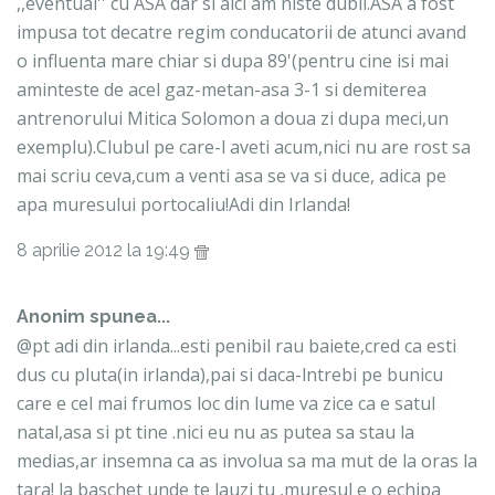
,,eventual'' cu ASA dar si aici am niste dubii.ASA a fost
impusa tot decatre regim conducatorii de atunci avand
o influenta mare chiar si dupa 89'(pentru cine isi mai
aminteste de acel gaz-metan-asa 3-1 si demiterea
antrenorului Mitica Solomon a doua zi dupa meci,un
exemplu).Clubul pe care-l aveti acum,nici nu are rost sa
mai scriu ceva,cum a venti asa se va si duce, adica pe
apa muresului portocaliu!Adi din Irlanda!
8 aprilie 2012 la 19:49
Anonim spunea...
@pt adi din irlanda...esti penibil rau baiete,cred ca esti
dus cu pluta(in irlanda),pai si daca-lntrebi pe bunicu
care e cel mai frumos loc din lume va zice ca e satul
natal,asa si pt tine .nici eu nu as putea sa stau la
medias,ar insemna ca as involua sa ma mut de la oras la
tara! la baschet unde te lauzi tu ,muresul e o echipa