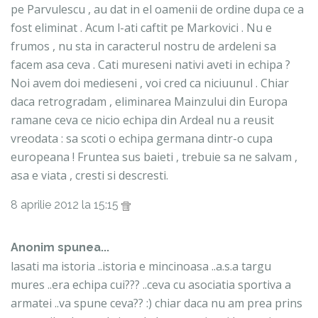
pe Parvulescu , au dat in el oamenii de ordine dupa ce a
fost eliminat . Acum l-ati caftit pe Markovici . Nu e
frumos , nu sta in caracterul nostru de ardeleni sa
facem asa ceva . Cati mureseni nativi aveti in echipa ?
Noi avem doi medieseni , voi cred ca niciuunul . Chiar
daca retrogradam , eliminarea Mainzului din Europa
ramane ceva ce nicio echipa din Ardeal nu a reusit
vreodata : sa scoti o echipa germana dintr-o cupa
europeana ! Fruntea sus baieti , trebuie sa ne salvam ,
asa e viata , cresti si descresti.
8 aprilie 2012 la 15:15
Anonim spunea...
lasati ma istoria ..istoria e mincinoasa ..a.s.a targu
mures ..era echipa cui??? ..ceva cu asociatia sportiva a
armatei ..va spune ceva?? :) chiar daca nu am prea prins