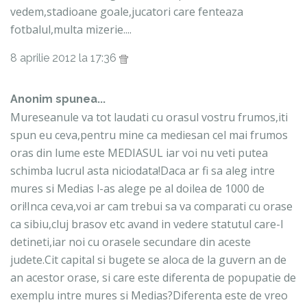
vedem,stadioane goale,jucatori care fenteaza
fotbalul,multa mizerie....
8 aprilie 2012 la 17:36
Anonim spunea...
Mureseanule va tot laudati cu orasul vostru frumos,iti
spun eu ceva,pentru mine ca mediesan cel mai frumos
oras din lume este MEDIASUL iar voi nu veti putea
schimba lucrul asta niciodata!Daca ar fi sa aleg intre
mures si Medias l-as alege pe al doilea de 1000 de
ori!Inca ceva,voi ar cam trebui sa va comparati cu orase
ca sibiu,cluj brasov etc avand in vedere statutul care-l
detineti,iar noi cu orasele secundare din aceste
judete.Cit capital si bugete se aloca de la guvern an de
an acestor orase, si care este diferenta de popupatie de
exemplu intre mures si Medias?Diferenta este de vreo