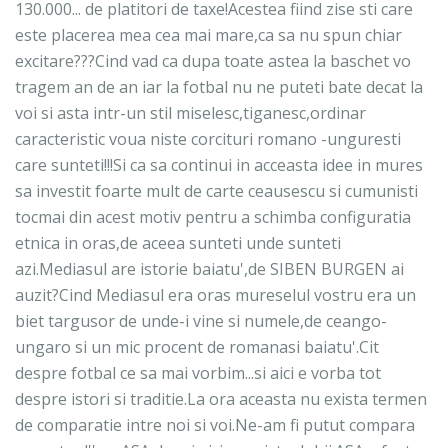
130.000... de platitori de taxe!Acestea fiind zise sti care
este placerea mea cea mai mare,ca sa nu spun chiar
excitare???Cind vad ca dupa toate astea la baschet vo
tragem an de an iar la fotbal nu ne puteti bate decat la
voi si asta intr-un stil miselesc,tiganesc,ordinar
caracteristic voua niste corcituri romano -unguresti
care sunteti!!!Si ca sa continui in acceasta idee in mures
sa investit foarte mult de carte ceausescu si cumunisti
tocmai din acest motiv pentru a schimba configuratia
etnica in oras,de aceea sunteti unde sunteti
azi.Mediasul are istorie baiatu',de SIBEN BURGEN ai
auzit?Cind Mediasul era oras mureselul vostru era un
biet targusor de unde-i vine si numele,de ceango-
ungaro si un mic procent de romanasi baiatu'.Cit
despre fotbal ce sa mai vorbim...si aici e vorba tot
despre istori si traditie.La ora aceasta nu exista termen
de comparatie intre noi si voi.Ne-am fi putut compara