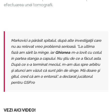
efectuarea unei tomografii.
Markovici a părăsit spitalul, după alte investigaţii care
nu au relevat vreo problemă serioasă. "La ultima
fază am sărit la minge, iar
Ghionea
m-a lovit cu cotul
in partea stanga a capului. Nu ştiu de ce a făcut asta.
După ce s-a terminat meciul, m-am dus spre arbitru
şi atunci am văzut că sunt plin de sînge. Mă doare şi
gîtul, cred că am o entorsă", a declarat jucătorul
pentru GSP.ro
VEZI AICI VIDEO!