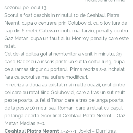
sezonul pe locul 13.
Scorul a fost deschis in minutul 10 de Ceahlaul Piatra
Neamt, dupa o centrare, prin Golubovici, cu o lovitura de
cap din 6 metri. Cateva minute mai tarziu, penalty pentru
Gaz Metan, dupa un fault al lui Monroy, penalty care este
ratat.
Cel de-al doilea gol al nemtenilor a venit in minutul 39,
cand Badescu a inscris printr-un sut la coltul lung, dupa
ce a ramas singur cu portarul. Prima repriza s-a incheiat
fara ca scorul sa mai sufere modificari.
In repriza a doua au existat mai multe ocazii, unul dintre
cei care au ratat fiind Golubovici, care a tras un sut mult
peste poarta, la fel si Tahar, care a tras pe langa poarta,
de la peste 10 metri sau Roman, care a reluat cu capul
pe langa poarta. Scor final Ceahlaul Piatra Neamt – Gaz
Metan Medias 2-0.
Ceahlaul Piatra Neamt
4-2-3-1: Jovici – Dumitras,