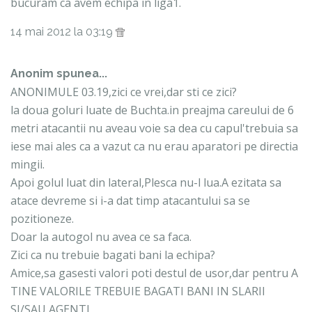
bucuram ca avem echipa in liga1.
14 mai 2012 la 03:19
Anonim spunea...
ANONIMULE 03.19,zici ce vrei,dar sti ce zici?
la doua goluri luate de Buchta.in preajma careului de 6
metri atacantii nu aveau voie sa dea cu capul'trebuia sa
iese mai ales ca a vazut ca nu erau aparatori pe directia
mingii.
Apoi golul luat din lateral,Plesca nu-l lua.A ezitata sa
atace devreme si i-a dat timp atacantului sa se
pozitioneze.
Doar la autogol nu avea ce sa faca.
Zici ca nu trebuie bagati bani la echipa?
Amice,sa gasesti valori poti destul de usor,dar pentru A
TINE VALORILE TREBUIE BAGATI BANI IN SLARII
SI/SAU AGENTI.