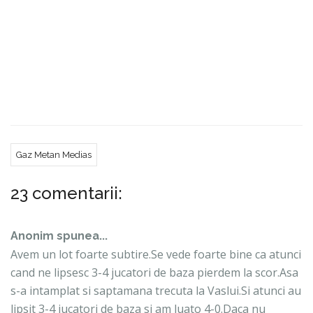
Mustivar, Hamza – Zerka
Antrenor: Gheorghe. Multescu
GAZ METAN:
Buchta – Ciuca, Frasinescu, Fl. Lazar,
Muth – Tahar, Costin Gheorghe, Vukadinovici,
Nicandro Breeveld, Avram – Vitinho
Antrenor: Cristian Pustai
Gaz Metan Medias
23 comentarii:
Anonim spunea...
Avem un lot foarte subtire.Se vede foarte bine ca atunci
cand ne lipsesc 3-4 jucatori de baza pierdem la scor.Asa
s-a intamplat si saptamana trecuta la Vaslui.Si atunci au
lipsit 3-4 jucatori de baza si am luato 4-0.Daca nu