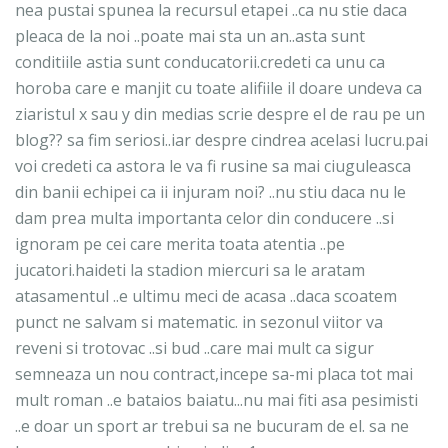
nea pustai spunea la recursul etapei ..ca nu stie daca
pleaca de la noi ..poate mai sta un an..asta sunt
conditiile astia sunt conducatorii.credeti ca unu ca
horoba care e manjit cu toate alifiile il doare undeva ca
ziaristul x sau y din medias scrie despre el de rau pe un
blog?? sa fim seriosi..iar despre cindrea acelasi lucru.pai
voi credeti ca astora le va fi rusine sa mai ciuguleasca
din banii echipei ca ii injuram noi? ..nu stiu daca nu le
dam prea multa importanta celor din conducere ..si
ignoram pe cei care merita toata atentia ..pe
jucatori.haideti la stadion miercuri sa le aratam
atasamentul ..e ultimu meci de acasa ..daca scoatem
punct ne salvam si matematic. in sezonul viitor va
reveni si trotovac ..si bud ..care mai mult ca sigur
semneaza un nou contract,incepe sa-mi placa tot mai
mult roman ..e bataios baiatu...nu mai fiti asa pesimisti
..e doar un sport ar trebui sa ne bucuram de el. sa ne