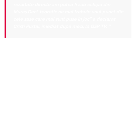
rezultate directe am putea fi sub echipa din
Mureș.Deci, teoretic ne mai trebuie unul punct din
cele șase care mai sunt puse în joc”, a declarat
Cristi Pustai, imediat după meci, la GSP TV.
''
Petrolul Ploiesti – Gaz Metan Medias 4-0 (3-0)
Marcatori: Vukadinovic (own 13), Oprita (min 18),
Hamza (37). Mustivar (min79)
Cartonase galbene: Osiako / Muth, Lazar
Cartonase rosii:
Echipele de start:
PETROLUL:
Hamutovski – Fl. Dumitru, Melinte, Ben
Djemia, Maxim – Oprita, Boudjemaa, V. Negru,