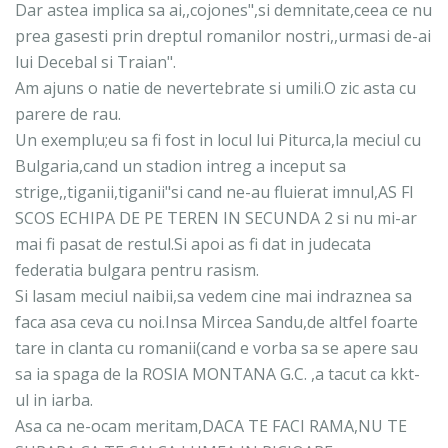
Dar astea implica sa ai,,cojones",si demnitate,ceea ce nu
prea gasesti prin dreptul romanilor nostri,,urmasi de-ai
lui Decebal si Traian".
Am ajuns o natie de nevertebrate si umili.O zic asta cu
parere de rau.
Un exemplu;eu sa fi fost in locul lui Piturca,la meciul cu
Bulgaria,cand un stadion intreg a inceput sa
strige,,tiganii,tiganii"si cand ne-au fluierat imnul,AS FI
SCOS ECHIPA DE PE TEREN IN SECUNDA 2 si nu mi-ar
mai fi pasat de restul.Si apoi as fi dat in judecata
federatia bulgara pentru rasism.
Si lasam meciul naibii,sa vedem cine mai indraznea sa
faca asa ceva cu noi.Insa Mircea Sandu,de altfel foarte
tare in clanta cu romanii(cand e vorba sa se apere sau
sa ia spaga de la ROSIA MONTANA G.C. ,a tacut ca kkt-
ul in iarba.
Asa ca ne-ocam meritam,DACA TE FACI RAMA,NU TE