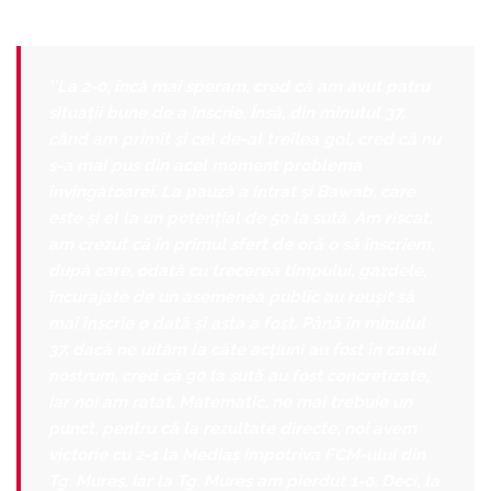
''La 2-0, încă mai speram, cred că am avut patru
situații bune de a înscrie. Însă, din minutul 37,
când am primit și cel de-al treilea gol, cred că nu
s-a mai pus din acel moment problema
învingătoarei. La pauză a intrat și Bawab, care
este și el la un potențial de 50 la sută. Am riscat,
am crezut că în primul sfert de oră o să înscriem,
după care, odată cu trecerea timpului, gazdele,
încurajate de un asemenea public au reușit să
mai înscrie o dată și asta a fost. Până în minutul
37, dacă ne uităm la câte acțiuni au fost în careul
nostrum, cred că 90 la sută au fost concretizate,
iar noi am ratat. Matematic, ne mai trebuie un
punct, pentru că la rezultate directe, noi avem
victorie cu 2-1 la Mediaș împotriva FCM-ului din
Tg. Mureș, iar la Tg. Mureș am pierdut 1-0. Deci, la