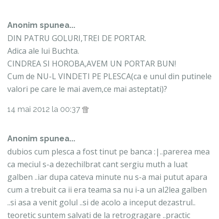
Anonim spunea...
DIN PATRU GOLURI,TREI DE PORTAR.
Adica ale lui Buchta.
CINDREA SI HOROBA,AVEM UN PORTAR BUN!
Cum de NU-L VINDETI PE PLESCA(ca e unul din putinele
valori pe care le mai avem,ce mai asteptati)?
14 mai 2012 la 00:37
Anonim spunea...
dubios cum plesca a fost tinut pe banca :|..parerea mea
ca meciul s-a dezechilbrat cant sergiu muth a luat
galben ..iar dupa cateva minute nu s-a mai putut apara
cum a trebuit ca ii era teama sa nu i-a un al2lea galben
..si asa a venit golul ..si de acolo a inceput dezastrul..
teoretic suntem salvati de la retrogragare ..practic