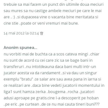
trebuie sa mai facem un punct din ultimile doua meciuri
sau mures sa nu castige ambele meciuri pe care le mai
are .. :) ..si dupaceea vine o vacanta bine meritatata si
cine stie ..poate or veni vremuri mai bune.
14 mai 2012 la 02:14
Anonim spunea...
nu vorbiti mai de buchta ca a scos cateva mingi ..chiar
nu sunt de acord cu cei care zic sa se bage bani in
transferuri ..nu intotdeauna daca bani multi intr-un
jucator acesta va da randament ..si va dau un singur
exemplu "bratu" .ce salar are sau avea pana in iarna si
ce realizari are ..daca bine vedeti jucatorii momentului in
liga1 sunt hamza zerka ..bougema ..rocha ..jucatori
adusi aproape pe gratis.cine l-a descoperit pe hoban
..pe eric ..pe curtean ..de ce nu mai cauta tineri buni???