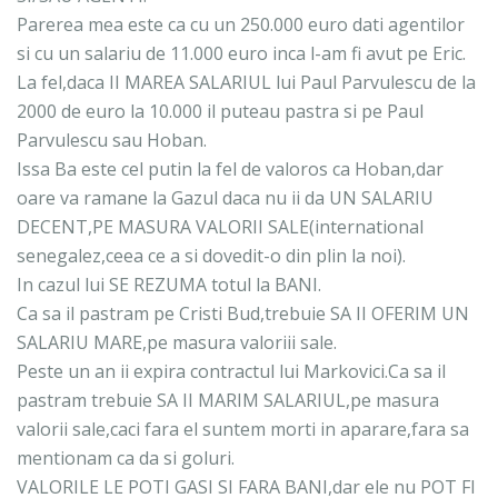
Parerea mea este ca cu un 250.000 euro dati agentilor
si cu un salariu de 11.000 euro inca l-am fi avut pe Eric.
La fel,daca II MAREA SALARIUL lui Paul Parvulescu de la
2000 de euro la 10.000 il puteau pastra si pe Paul
Parvulescu sau Hoban.
Issa Ba este cel putin la fel de valoros ca Hoban,dar
oare va ramane la Gazul daca nu ii da UN SALARIU
DECENT,PE MASURA VALORII SALE(international
senegalez,ceea ce a si dovedit-o din plin la noi).
In cazul lui SE REZUMA totul la BANI.
Ca sa il pastram pe Cristi Bud,trebuie SA II OFERIM UN
SALARIU MARE,pe masura valoriii sale.
Peste un an ii expira contractul lui Markovici.Ca sa il
pastram trebuie SA II MARIM SALARIUL,pe masura
valorii sale,caci fara el suntem morti in aparare,fara sa
mentionam ca da si goluri.
VALORILE LE POTI GASI SI FARA BANI,dar ele nu POT FI