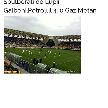
Spulberati de Lupii
Galbeni.Petrolul 4-0 Gaz Metan
Gaz
Metan
Medias a
pierdut
fara
drept de
apel
partida
jucata la
Ploiesti
cu Petrolul , scor 4-0 , mai are nevoie de 1 punct in
ultimele 2 etape pentru a fi salvata de la
retrogradare.Cristi Pustai nu a putut conta in
aceasta partida pe mai multi jucatori de baza ,
printre care Markovic , Issa Ba , Cristi Todea sau