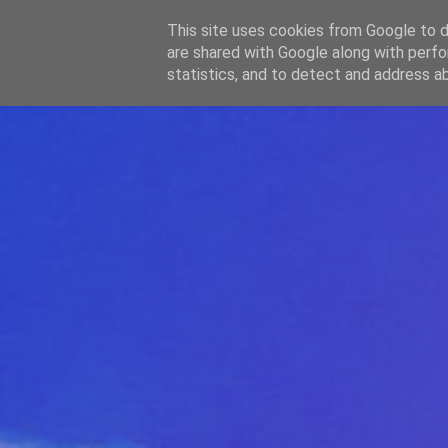
-->
This site uses cookies from Google to de
WWW.GAZISTI.RO
are shared with Google along with perfo
statistics, and to detect and address a