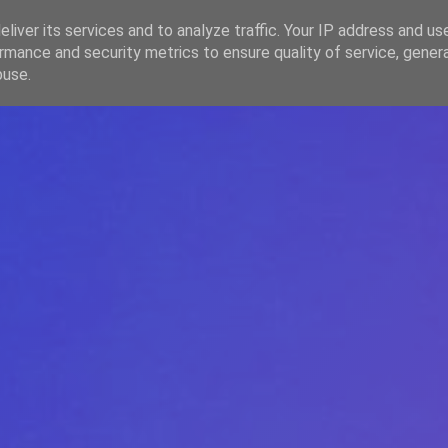
liver its services and to analyze traffic. Your IP address and us
rmance and security metrics to ensure quality of service, gene
HOME
ARTICOLE
DESPRE ECHIPĂ
buse.