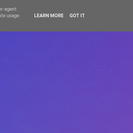
er-agent
rate usage
LEARN MORE
GOT IT
REPERE
DONEAZĂ
ARTICOLE
CONTACT