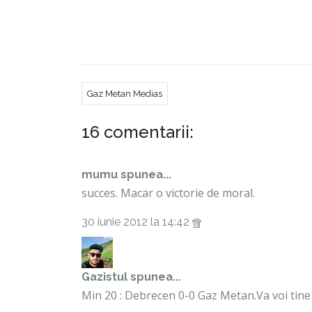
Gaz Metan Medias va sustine astazi doua pa
meci va avea loc de la ora 17.30 , iar al doil
va folosi in primul meci jucatorii care vor apar
va folosi restul lotului.
Gaz Metan Medias
16 comentarii:
mumu
spunea...
succes. Macar o victorie de moral.
30 iunie 2012 la 14:42
Gazistul
spunea...
Min 20 : Debrecen 0-0 Gaz Metan.Va voi tine 