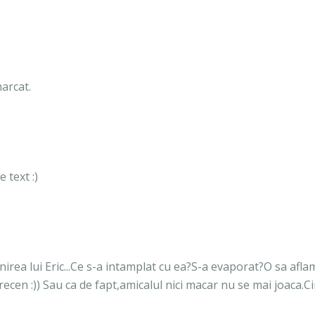
marcat.
e text :)
nirea lui Eric...Ce s-a intamplat cu ea?S-a evaporat?O sa afla
ecen :)) Sau ca de fapt,amicalul nici macar nu se mai joaca.C