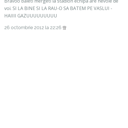
Bravoo baieti mergeti la stadion echipa are nevoie de
voi. SI LA BINE SI LA RAU-O SA BATEM PE VASLUI -
HAIIII GAZUUUUUUUUU
26 octombrie 2012 la 22:26
Anonim spunea...
trebuia intrare gratuita,la stilul de fotbal care il
practica,stau acasa la oficiala si sper un rezultat
favorabil!!!!!!!!!!
27 octombrie 2012 la 14:00
marius77
spunea...
se poate castiga ..de ce nu...ei sant peste noi ca lot cu
mult..dar foybalul rezerva multe surprize..vorba lui
BONETI ce e barcelona???