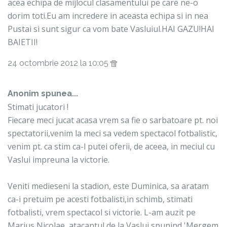
acea echipa de mijlocul clasamentului pe care ne-o
dorim toti.Eu am incredere in aceasta echipa si in nea
Pustai si sunt sigur ca vom bate Vasluiul.HAI GAZU!HAI
BAIETII!
24 octombrie 2012 la 10:05
Anonim spunea...
Stimati jucatori !
Fiecare meci jucat acasa vrem sa fie o sarbatoare pt. noi
spectatorii,venim la meci sa vedem spectacol fotbalistic,
venim pt. ca stim ca-l putei oferii, de aceea, in meciul cu
Vaslui impreuna la victorie.
Veniti medieseni la stadion, este Duminica, sa aratam
ca-i pretuim pe acesti fotbalisti,in schimb, stimati
fotbalisti, vrem spectacol si victorie. L-am auzit pe
Marius Nicolae, atacantul de la Vaslui spunind 'Mergem