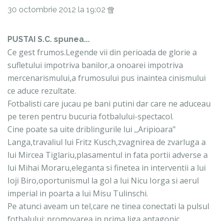
30 octombrie 2012 la 19:02
PUSTAI S.C. spunea...
Ce gest frumos.Legende vii din perioada de glorie a
sufletului impotriva banilor,a onoarei impotriva
mercenarismului,a frumosului pus inaintea cinismului
ce aduce rezultate.
Fotbalisti care jucau pe bani putini dar care ne aduceau
pe teren pentru bucuria fotbalului-spectacol.
Cine poate sa uite driblingurile lui ,,Aripioara"
Langa,travaliul lui Fritz Kusch,zvagnirea de zvarluga a
lui Mircea Tiglariu,plasamentul in fata portii adverse a
lui Mihai Moraru,eleganta si finetea in interventii a lui
Ioji Biro,oportunismul la gol a lui Nicu Iorga si aerul
imperial in poarta a lui Misu Tulinschi.
Pe atunci aveam un tel,care ne tinea conectati la pulsul
fotbalului; promovarea in prima liga,antagonic