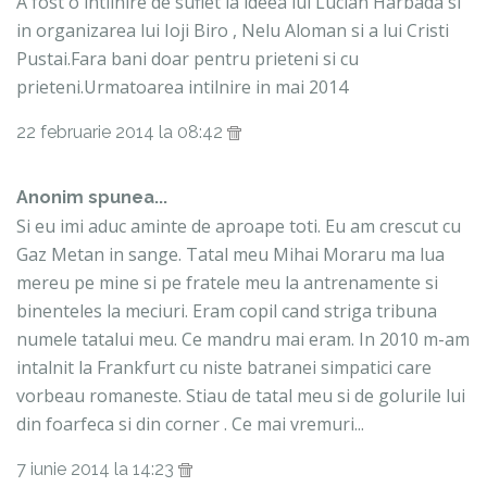
A fost o intilnire de suflet la ideea lui Lucian Harbada si
in organizarea lui Ioji Biro , Nelu Aloman si a lui Cristi
Pustai.Fara bani doar pentru prieteni si cu
prieteni.Urmatoarea intilnire in mai 2014
22 februarie 2014 la 08:42
Anonim spunea...
Si eu imi aduc aminte de aproape toti. Eu am crescut cu
Gaz Metan in sange. Tatal meu Mihai Moraru ma lua
mereu pe mine si pe fratele meu la antrenamente si
binenteles la meciuri. Eram copil cand striga tribuna
numele tatalui meu. Ce mandru mai eram. In 2010 m-am
intalnit la Frankfurt cu niste batranei simpatici care
vorbeau romaneste. Stiau de tatal meu si de golurile lui
din foarfeca si din corner . Ce mai vremuri...
7 iunie 2014 la 14:23