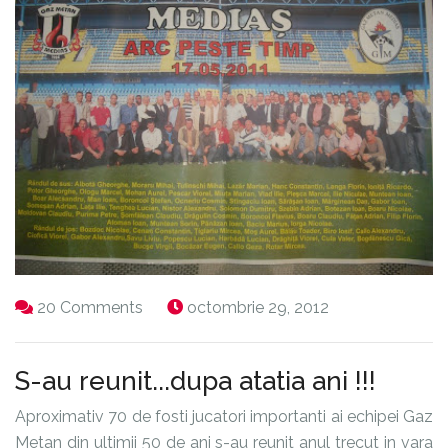
20 Comments
octombrie 29, 2012
S-au reunit...dupa atatia ani !!!
Aproximativ 70 de fosti jucatori importanti ai echipei Gaz
Metan din ultimii 50 de ani s-au reunit anul trecut in vara