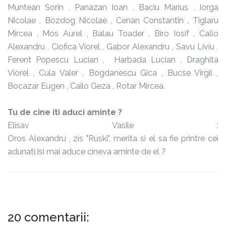
Muntean Sorin , Panazan Ioan , Baciu Marius , Iorga
Nicolae , Bozdog Nicolae , Cenan Constantin , Tiglaru
Mircea , Mos Aurel , Balau Toader , Biro Iosif , Callo
Alexandru , Ciofica Viorel , Gabor Alexandru , Savu Liviu ,
Ferent Popescu Lucian , Harbada Lucian , Draghita
Viorel , Cula Valer , Bogdanescu Gica , Bucse Virgil ,
Bocazar Eugen , Cailo Geza , Rotar Mircea.
Tu de cine iti aduci aminte ?
Elisav Vasile :
Oros Alexandru , zis "Ruski", merita si el sa fie printre cei
adunati.Isi mai aduce cineva aminte de el ?
20 comentarii: