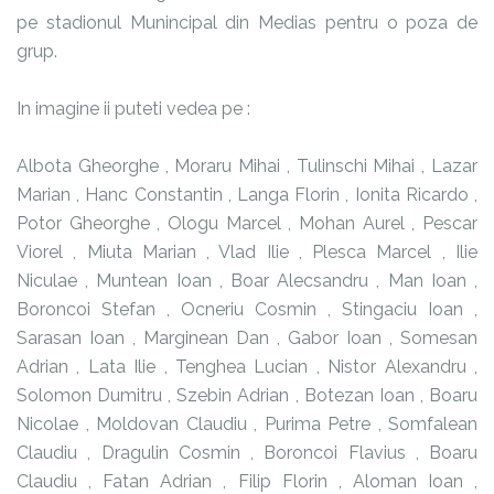
pe stadionul Munincipal din Medias pentru o poza de
grup.
In imagine ii puteti vedea pe :
Albota Gheorghe , Moraru Mihai , Tulinschi Mihai , Lazar
Marian , Hanc Constantin , Langa Florin , Ionita Ricardo ,
Potor Gheorghe , Ologu Marcel , Mohan Aurel , Pescar
Viorel , Miuta Marian , Vlad Ilie , Plesca Marcel , Ilie
Niculae , Muntean Ioan , Boar Alecsandru , Man Ioan ,
Boroncoi Stefan , Ocneriu Cosmin , Stingaciu Ioan ,
Sarasan Ioan , Marginean Dan , Gabor Ioan , Somesan
Adrian , Lata Ilie , Tenghea Lucian , Nistor Alexandru ,
Solomon Dumitru , Szebin Adrian , Botezan Ioan , Boaru
Nicolae , Moldovan Claudiu , Purima Petre , Somfalean
Claudiu , Dragulin Cosmin , Boroncoi Flavius , Boaru
Claudiu , Fatan Adrian , Filip Florin , Aloman Ioan ,