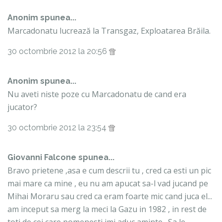
Anonim spunea...
Marcadonatu lucrează la Transgaz, Exploatarea Brăila.
30 octombrie 2012 la 20:56
Anonim spunea...
Nu aveti niste poze cu Marcadonatu de cand era
jucator?
30 octombrie 2012 la 23:54
Giovanni Falcone
spunea...
Bravo prietene ,asa e cum descrii tu , cred ca esti un pic
mai mare ca mine , eu nu am apucat sa-l vad jucand pe
Mihai Moraru sau cred ca eram foarte mic cand juca el...
am inceput sa merg la meci la Gazu in 1982 , in rest de
toti de cei care pomenesti imi aduc aminte . Sa le