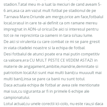
stadion.Tatal meu m-a luat la meciuri de cand aveam 5-
6 ani,asa ca am vazut mult fotbal pe stadionul de pe
Tarnava Mare.Oriunde am merge,orice am face,fotbalul
local,orasul in care te-ai definit ca om ramane mereu
impregnat in ADN-ul oricui.De aici si interesul pentru
tot ce ne reprezinta ca oameni in tara si/sau lume.
De aici si virulenta cu care combat ce mi se pare gresit
in viata citadelei noastre si la echipa de fotbal.
Desi fotbalul de atunci poate era mai putin competitiv
ca valoare,era CU MULT PESTE CE VEDEM ASTAZI in
materie de angajament,ambitie,mandrie,demnitate si
patriotism local.Azi sunt mai multi bani(cu muuuult mai
multi bani),insa se pare ca banii nu sunt totul.
Daca actuala echipa de fotbal ar avea cele mentionate
mai sus,cu siguranta ar fi in primele 6 echipe ale
campionatului.
Lotul actual,cu unele corectii ici-colo, nu este rau,si daca