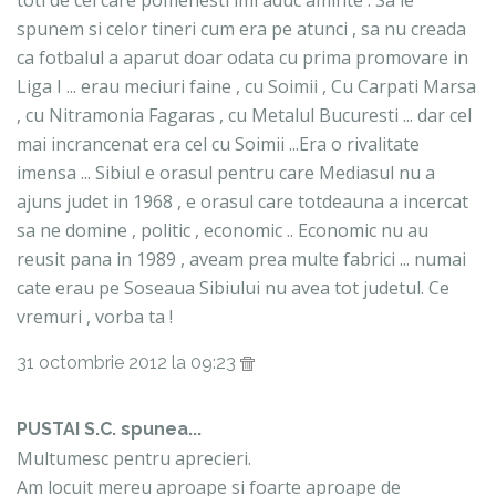
spunem si celor tineri cum era pe atunci , sa nu creada
ca fotbalul a aparut doar odata cu prima promovare in
Liga I ... erau meciuri faine , cu Soimii , Cu Carpati Marsa
, cu Nitramonia Fagaras , cu Metalul Bucuresti ... dar cel
mai incrancenat era cel cu Soimii ...Era o rivalitate
imensa ... Sibiul e orasul pentru care Mediasul nu a
ajuns judet in 1968 , e orasul care totdeauna a incercat
sa ne domine , politic , economic .. Economic nu au
reusit pana in 1989 , aveam prea multe fabrici ... numai
cate erau pe Soseaua Sibiului nu avea tot judetul. Ce
vremuri , vorba ta !
31 octombrie 2012 la 09:23
PUSTAI S.C. spunea...
Multumesc pentru aprecieri.
Am locuit mereu aproape si foarte aproape de