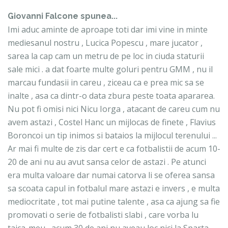
Giovanni Falcone
spunea...
Imi aduc aminte de aproape toti dar imi vine in minte
mediesanul nostru , Lucica Popescu , mare jucator ,
sarea la cap cam un metru de pe loc in ciuda staturii
sale mici . a dat foarte multe goluri pentru GMM , nu il
marcau fundasii in careu , ziceau ca e prea mic sa se
inalte , asa ca dintr-o data zbura peste toata apararea.
Nu pot fi omisi nici Nicu Iorga , atacant de careu cum nu
avem astazi , Costel Hanc un mijlocas de finete , Flavius
Boroncoi un tip inimos si bataios la mijlocul terenului ...
Ar mai fi multe de zis dar cert e ca fotbalistii de acum 10-
20 de ani nu au avut sansa celor de astazi . Pe atunci
era multa valoare dar numai catorva li se oferea sansa
sa scoata capul in fotbalul mare astazi e invers , e multa
mediocritate , tot mai putine talente , asa ca ajung sa fie
promovati o serie de fotbalisti slabi , care vorba lu
taica-meu , acum 30 de ani nu aveau loc nici la Sparta.