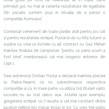
primeşti gol, nu mai ai varianta rezultatului de egalitate.
Din păcate, suntem puşi în situaţia de a părăsi o
competiţie frumoasă".
Contestat vehement din toate părțile, atât pentru joc cât
și pentru rezultatele echipei, Pustai le dă cu tifla tuturor și
susține că vrea să încheie cu alt contract cu Gaz Metan
înaintea finalului de campionat, "pentru că până acum a
fost bine", menționează cel mai longeviv antrenor din
Liga 1.
Deși antrenorul Cristian Pustai a declarat înaintea plecării
la Piatra-Neamț că nu subestimează respectiva
competiție și că, în mare parte, va utiliza toți titularii valizi,
lucrurile nu au stat deloc așa, Astafei spre exemplu,
golgeterul echipei, cu 7 reușite și cel mai constant dintre
jucători nefiind nici măcar inclus în lot. Cu vreo trei-patru