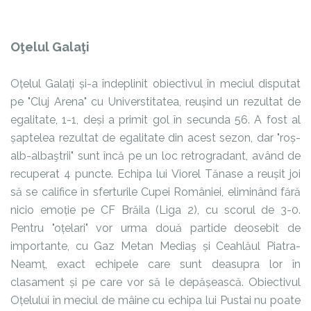
Oţelul Galaţi
Oțelul Galați și-a îndeplinit obiectivul în meciul disputat
pe "Cluj Arena" cu Universtitatea, reușind un rezultat de
egalitate, 1-1, deși a primit gol în secunda 56. A fost al
șaptelea rezultat de egalitate din acest sezon, dar "roș-
alb-albaştrii" sunt încă pe un loc retrogradant, având de
recuperat 4 puncte. Echipa lui Viorel Tănase a reușit joi
să se califice în sferturile Cupei României, eliminând fără
nicio emoție pe CF Brăila (Liga 2), cu scorul de 3-0.
Pentru "oțelari" vor urma două partide deosebit de
importante, cu Gaz Metan Mediaş și Ceahlăul Piatra-
Neamț, exact echipele care sunt deasupra lor în
clasament și pe care vor să le depășească. Obiectivul
Oțelului în meciul de mâine cu echipa lui Pustai nu poate