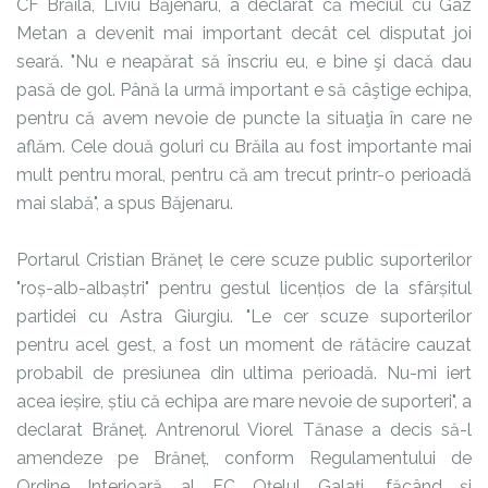
CF Brăila, Liviu Băjenaru, a declarat că meciul cu Gaz
Metan a devenit mai important decât cel disputat joi
seară. "Nu e neapărat să înscriu eu, e bine şi dacă dau
pasă de gol. Până la urmă important e să câştige echipa,
pentru că avem nevoie de puncte la situaţia în care ne
aflăm. Cele două goluri cu Brăila au fost importante mai
mult pentru moral, pentru că am trecut printr-o perioadă
mai slabă", a spus Băjenaru.
Portarul Cristian Brăneț le cere scuze public suporterilor
"roș-alb-albaștri" pentru gestul licențios de la sfârșitul
partidei cu Astra Giurgiu. "Le cer scuze suporterilor
pentru acel gest, a fost un moment de rătăcire cauzat
probabil de presiunea din ultima perioadă. Nu-mi iert
acea ieșire, știu că echipa are mare nevoie de suporteri", a
declarat Brăneț. Antrenorul Viorel Tănase a decis să-l
amendeze pe Brăneț, conform Regulamentului de
Ordine Interioară al FC Oțelul Galați, făcând și