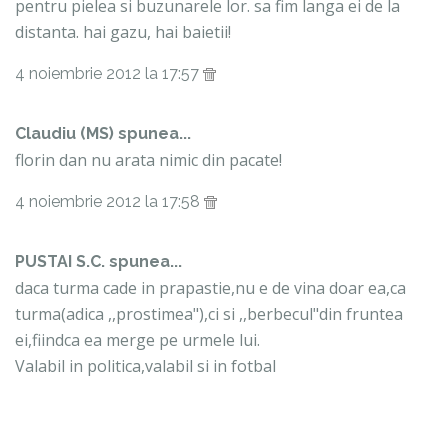
pentru pielea si buzunarele lor. sa fim langa ei de la
distanta. hai gazu, hai baietii!
4 noiembrie 2012 la 17:57
Claudiu (MS) spunea...
florin dan nu arata nimic din pacate!
4 noiembrie 2012 la 17:58
PUSTAI S.C. spunea...
daca turma cade in prapastie,nu e de vina doar ea,ca
turma(adica ,,prostimea"),ci si ,,berbecul"din fruntea
ei,fiindca ea merge pe urmele lui.
Valabil in politica,valabil si in fotbal
4 noiembrie 2012 la 17:59