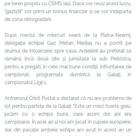
pe teren propriu cu CSMS Iași. Dacă vor reuși acest lucru,
"gaziştii" vor primi un bonus financiar și se vor îndepărta
de zona retrogradării.
După meciul de miercuri seară de la Piatra-Neamţ,
delegaţia echipei Gaz Metan Mediaş nu a pornit pe
drumul de întoarcere, spre casă. Ardelenii au preferat să
rămână încă două zile şi jumătate la sub Pietricica,
pentru a pregăti, în cele mai bune condiţii, înfruntarea de
campionat, programată duminică la Galaţi, în
campionatul Ligii 1.
Antrenorul Cristi Pustai a declarat că nu are probleme de
lot pentru partida de la Galaţi: "Este un meci foarte greu,
jucăm cu o echipă bună, care acum doi ani era
campioană. În acel an și noi am jucat în cupele europene,
dar din păcate ambele echipe am avut în acest an un