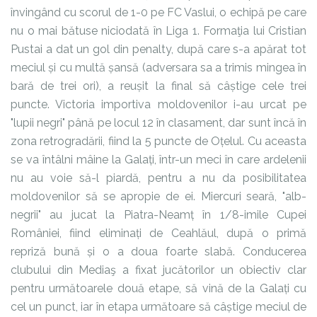
învingând cu scorul de 1-0 pe FC Vaslui, o echipă pe care
nu o mai bătuse niciodată în Liga 1. Formaţia lui Cristian
Pustai a dat un gol din penalty, după care s-a apărat tot
meciul și cu multă șansă (adversara sa a trimis mingea în
bară de trei ori), a reușit la final să câștige cele trei
puncte. Victoria importiva moldovenilor i-au urcat pe
"lupii negri" până pe locul 12 în clasament, dar sunt încă în
zona retrogradării, fiind la 5 puncte de Oțelul. Cu aceasta
se va întâlni mâine la Galați, într-un meci în care ardelenii
nu au voie să-l piardă, pentru a nu da posibilitatea
moldovenilor să se apropie de ei. Miercuri seară, "alb-
negrii" au jucat la Piatra-Neamț în 1/8-imile Cupei
României, fiind eliminați de Ceahlăul, după o primă
repriză bună și o a doua foarte slabă. Conducerea
clubului din Mediaş a fixat jucătorilor un obiectiv clar
pentru următoarele două etape, să vină de la Galați cu
cel un punct, iar în etapa următoare să câștige meciul de