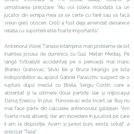
următoarea precizare: "Nu voi tolera niciodată ca un
jucător din echipa mea să se certe cu fanii sau să facă
vreun gest obscen. Cristi a fost deja amendat deoarece
relația cu suporterii este foarte importantă."
Antrenorul Viorel Tănase întâmpină mari probleme de lot
înaintea jocului de duminică cu Gaz Metan Mediaş. Pe
lângă fotbaliştii accidentaţi pe o perioadă mai mare,
Branko Grahovac, Silviu Ilie şi Bruce Inkango, pe lista
indisponibililor au apărut Gabriel Paraschiv, suspect de o
ruptură după meciul cu Brăila, Sergiu Costin, care a
absentat şi la ultimele două partide, dar şi mijlocaşul
Dănuţ Enescu. În plus, Punosevac este incert, iar Buş nu
mai face parte din calculele antrenorului gălăţean. "Am
foarte mulţi absenţi, dar am încredere în jucătorii pe care
îi am la dispoziţie. Avem şi juniori buni, există soluţii", a
precizat "Tase".