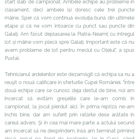
start slab de campionat. Ambele echipe au probleme în
clasament, deci ambele își doresc cele trei puncte
mâine. Sper că vom continuă evoluția bună din ultimele
etape și că ne vom întoarce cu punct sau puncte din
Galați. Am făcut deplasarea la Piatra-Neamț cu întregul
lot și mâine vom plecă spre Galați. Important este că nu
avem probleme de lot pentru meciul cu Oțelul", a spus
Pustai.
Tehnicianul ardelenilor este dezamăgit că echipa sa nu a
reuşit o nouă calificare în sferturile Cupei României. "Între
două echipe care se cunosc deja destul de bine, noi am
încercat să evităm greşelile care le-am comis în
campionat, la jocul pierdut aici. În prima repriză ne-am
închis bine, dar am suferit prin ratările dese arătate în
careul advers. Şi în cea mai mare parte a actului secund
am încercat să ne desprindem, însă am terminat primind
două goluri pe fond de neatenţie. Iar în Cupă, când