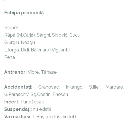
Echipa probabilă
Brăneţ
Râpă (M.Cârjă), Sârghi, Sipović, Cucu
Giurgiu, Neagu
L.Iorga, Didi, Băjenaru (Viglianti)
Pena
Antrenor:
Viorel Tănase
Accidentaţi:
Grahovac, Inkango, S.Ilie, Mardare,
G.Paraschiv, Sg.Costin, Enescu
Incert:
Punoševac
Suspendaţi:
nu există
Va mai lipsi:
L.Buş (exclus din lot)