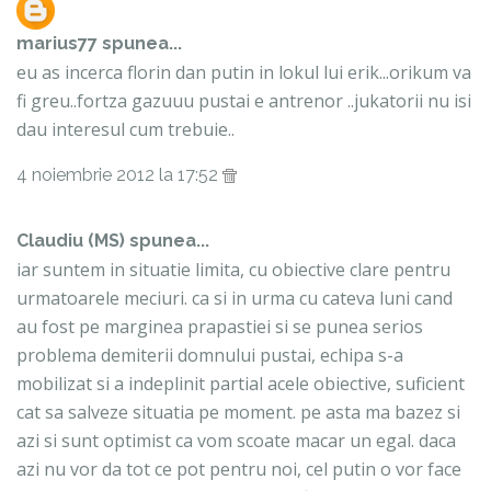
marius77
spunea...
eu as incerca florin dan putin in lokul lui erik...orikum va
fi greu..fortza gazuuu pustai e antrenor ..jukatorii nu isi
dau interesul cum trebuie..
4 noiembrie 2012 la 17:52
Claudiu (MS) spunea...
iar suntem in situatie limita, cu obiective clare pentru
urmatoarele meciuri. ca si in urma cu cateva luni cand
au fost pe marginea prapastiei si se punea serios
problema demiterii domnului pustai, echipa s-a
mobilizat si a indeplinit partial acele obiective, suficient
cat sa salveze situatia pe moment. pe asta ma bazez si
azi si sunt optimist ca vom scoate macar un egal. daca
azi nu vor da tot ce pot pentru noi, cel putin o vor face