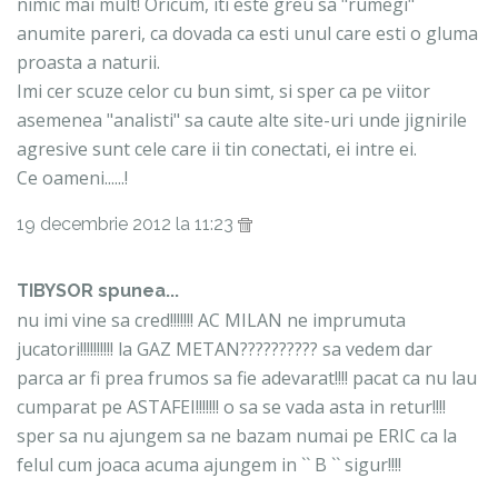
nimic mai mult! Oricum, iti este greu sa "rumegi"
anumite pareri, ca dovada ca esti unul care esti o gluma
proasta a naturii.
Imi cer scuze celor cu bun simt, si sper ca pe viitor
asemenea "analisti" sa caute alte site-uri unde jignirile
agresive sunt cele care ii tin conectati, ei intre ei.
Ce oameni......!
19 decembrie 2012 la 11:23
TIBYSOR spunea...
nu imi vine sa cred!!!!!!! AC MILAN ne imprumuta
jucatori!!!!!!!!!! la GAZ METAN?????????? sa vedem dar
parca ar fi prea frumos sa fie adevarat!!!! pacat ca nu lau
cumparat pe ASTAFEI!!!!!!! o sa se vada asta in retur!!!!
sper sa nu ajungem sa ne bazam numai pe ERIC ca la
felul cum joaca acuma ajungem in `` B `` sigur!!!!