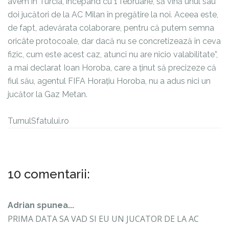
avem în Turcia, începând cu 1 februarie, să vină unul sau
doi jucători de la AC Milan în pregătire la noi. Aceea este,
de fapt, adevărata colaborare, pentru că putem semna
oricâte protocoale, dar dacă nu se concretizează în ceva
fizic, cum este acest caz, atunci nu are nicio valabilitate”,
a mai declarat Ioan Horoba, care a ținut să precizeze că
fiul său, agentul FIFA Horațiu Horoba, nu a adus nici un
jucător la Gaz Metan.
TurnulSfatului.ro
10 comentarii:
Adrian spunea...
PRIMA DATA SA VAD SI EU UN JUCATOR DE LA AC