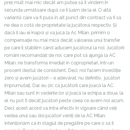
preț mult mai mic decât am putea să îl vindem în
secunda următoare după ce îl luăm de la ei. O altă
variantă care va fi pusă în alt punct din contract va fi să
ne dea o cotă de proprietate la jucătorul respectiv. Și
dacă îl iau ei înapoi și va juca la Ac Milan, primim o
compensație nu mai mică decât valoarea unui transfer
pe care îl stabilim când aducem jucătorul la noi. Jucătorii
români recomandați de noi, care pot să ajungă la AC
Milan, ne transformă imediat în coproprietari, într-un
procent destul de consistent. Deci, noi facem investiție
zero și avem jucători – e adevărat, nu definitiv, jucători
împrumutați. Dar, eu zic că jucătorii care joacă la AC
Milan sau sunt în vederile lor și joacă la echipa a doua, la
ei, nu pot fi decât jucători peste ceea ce avem noi acum.
Deci, acest acord va intra efectiv în vigoare când veți
vedea unul sau doi jucători veniți de la AC Milan.
Intenționăm ca în stagiul de pregătire pe care o să îl