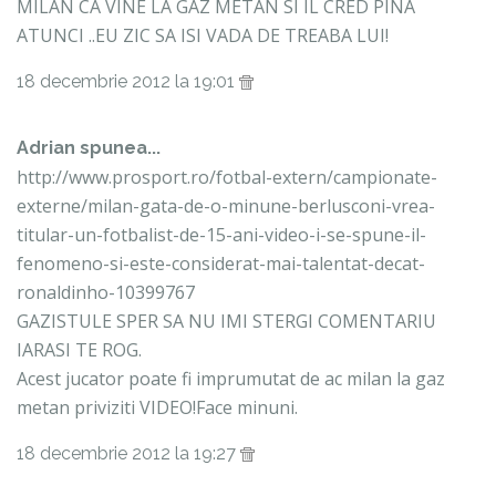
MILAN CA VINE LA GAZ METAN SI IL CRED PINA
ATUNCI ..EU ZIC SA ISI VADA DE TREABA LUI!
18 decembrie 2012 la 19:01
Adrian spunea...
http://www.prosport.ro/fotbal-extern/campionate-
externe/milan-gata-de-o-minune-berlusconi-vrea-
titular-un-fotbalist-de-15-ani-video-i-se-spune-il-
fenomeno-si-este-considerat-mai-talentat-decat-
ronaldinho-10399767
GAZISTULE SPER SA NU IMI STERGI COMENTARIU
IARASI TE ROG.
Acest jucator poate fi imprumutat de ac milan la gaz
metan priviziti VIDEO!Face minuni.
18 decembrie 2012 la 19:27