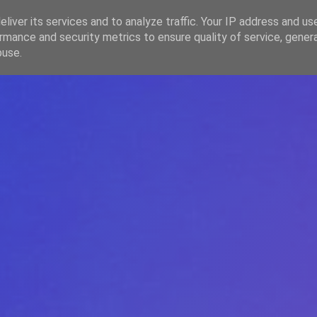
liver its services and to analyze traffic. Your IP address and us
rmance and security metrics to ensure quality of service, gene
HOME
ARTICOLE
DESPRE ECHIPĂ
buse.