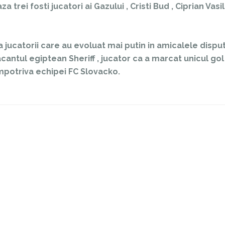
 trei fosti jucatori ai Gazului , Cristi Bud , Ciprian Vas
a jucatorii care au evoluat mai putin in amicalele dispu
tacantul egiptean Sheriff , jucator ca a marcat unicul gol
 impotriva echipei FC Slovacko.