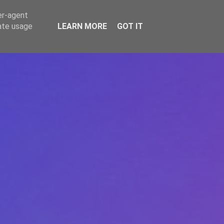
er-agent
rate usage
LEARN MORE
GOT IT
REPERE
DONEAZĂ
ARTICOLE
CONTACT