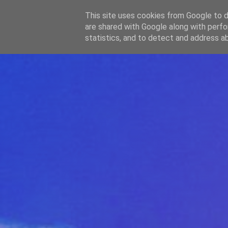
-->
This site uses cookies from Google to de
WWW.GAZISTI.RO
are shared with Google along with perfo
statistics, and to detect and address a