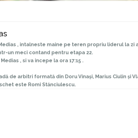
as
ias , intalneste maine pe teren propriu liderul la zi a
intr-un meci contand pentru etapa 22.
Medias , si va incepe la ora 17:15 .
adă de arbitri formată din Doru Vinași, Marius Ciulin și V
schet este Romi Stănciulescu.