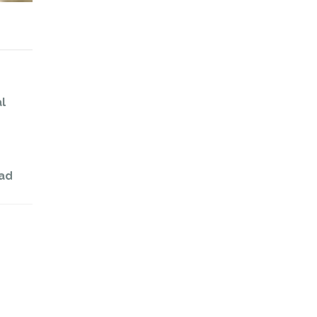
l
lad