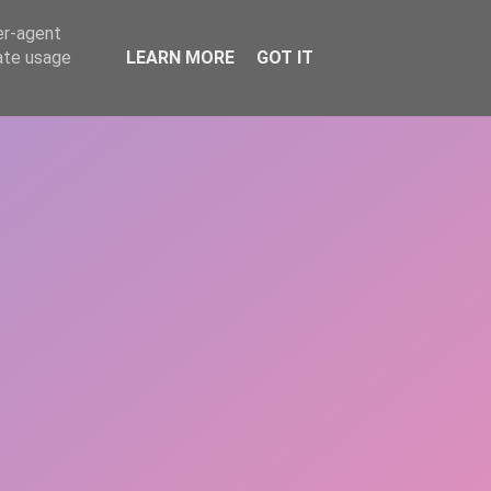
er-agent
rate usage
LEARN MORE
GOT IT
REPERE
DONEAZĂ
ARTICOLE
CONTACT