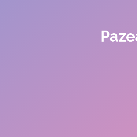
Pazea