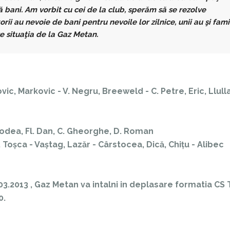
ă bani. Am vorbit cu cei de la club, sperăm să se rezolve
ii au nevoie de bani pentru nevoile lor zilnice, unii au şi famil
e situaţia de la Gaz Metan.
c, Markovic - V. Negru, Breeweld - C. Petre, Eric, Llull
Todea, Fl. Dan, C. Gheorghe, D. Roman
, Toșca - Vaștag, Lazăr - Cârstocea, Dică, Chițu - Alibec
3.2013 , Gaz Metan va intalni in deplasare formatia CS 
0.