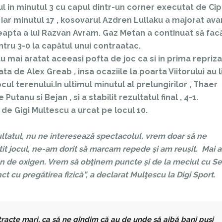
 in minutul 3 cu capul dintr-un corner executat de Cip
i iar minutul 17 , kosovarul Azdren Lullaku a majorat ava
apta a lui Razvan Avram. Gaz Metan a continuat să fac
ntru 3-0 la capătul unui contraatac.
au mai aratat aceeasi pofta de joc ca si in prima repriza
 de Alex Greab , insa ocaziile la poarta Viitorului au li
cul terenului.In ultimul minutul al prelungirilor , Thaer
tanu si Bejan , si a stabilit rezultatul final , 4-1.
 de Gigi Multescu a urcat pe locul 10.
ltatul, nu ne interesează spectacolul, vrem doar să ne
tit jocul, ne-am dorit să marcam repede şi am reuşit. Mai
on de oxigen. Vrem să obţinem puncte şi de la meciul cu Se
nct cu pregătirea fizică”, a declarat Mulţescu la Digi Sport.
ontracte mari, ca să ne gîndim că au de unde să aibă bani puşi