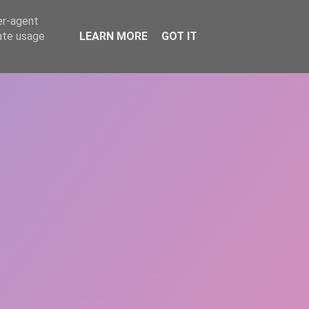
er-agent
rate usage
LEARN MORE
GOT IT
REPERE
DONEAZĂ
ARTICOLE
CONTACT