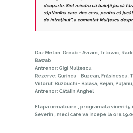
deoparte. Sînt mîndru că baieţii joacă făr
săptămîna care vine ceva, pentru că jucător
de întreţinut”, a comentat Mulţescu despr
Gaz Metan: Greab - Avram, Trtovac, Radovi
Bawab
Antrenor: Gigi Mulțescu
Rezerve: Gurincu - Buzean, Frăsinescu, 
Viitorul: Buzbuchi - Bălașa, Bejan, Puțanu
Antrenor: Cătălin Anghel
Etapa urmatoare , programata vineri 15.0
Severin , meci care va incepe la ora 19.0