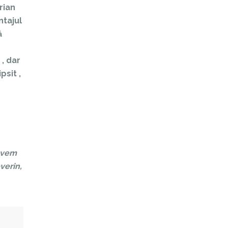
rian
ntajul
ă
 , dar
psit ,
 avem
verin,