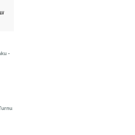
ii
aku -
Turnu