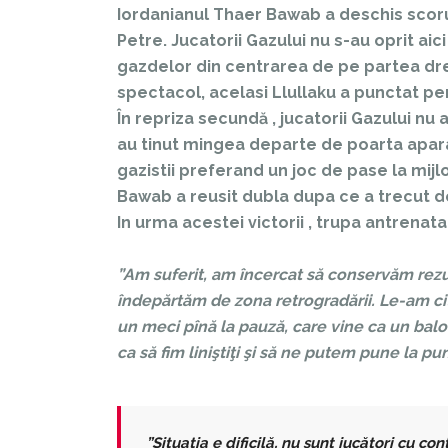
Iordanianul Thaer Bawab a deschis scorul
Petre. Jucatorii Gazului nu s-au oprit aic
gazdelor din centrarea de pe partea dre
spectacol, acelasi Llullaku a punctat pe
În repriza secundă , jucatorii Gazului nu 
au tinut mingea departe de poarta aparata
gazistii preferand un joc de pase la mijlo
Bawab a reusit dubla dupa ce a trecut de Pu
In urma acestei victorii , trupa antrenata
”Am suferit, am încercat să conservăm rezu
îndepărtăm de zona retrogradării. Le-am ci
un meci pînă la pauză, care vine ca un bal
ca să fim liniştiţi şi să ne putem pune la pu
”Situaţia e dificilă, nu sunt jucători cu c