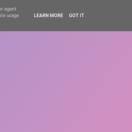
er-agent
rate usage
LEARN MORE
GOT IT
REPERE
DONEAZĂ
ARTICOLE
CONTACT