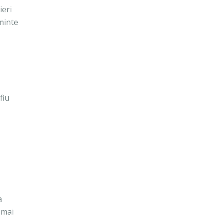
ieri
eminte
fiu
a
 mai