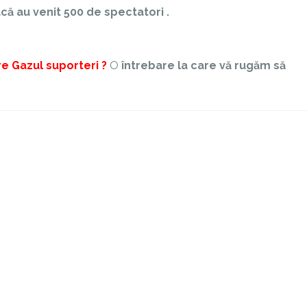
acă au venit 500 de spectatori .
re Gazul suporteri ?
O
întrebare la care vă rugăm să