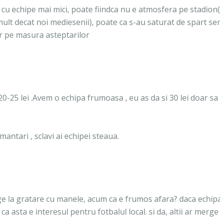
 cu echipe mai mici, poate fiindca nu e atmosfera pe stadion(
 mult decat noi mediesenii), poate ca s-au saturat de spart s
ar pe masura asteptarilor
5,20-25 lei .Avem o echipa frumoasa , eu as da si 30 lei doar sa 
ntari , sclavi ai echipei steaua.
rge la gratare cu manele, acum ca e frumos afara? daca echip
a asta e interesul pentru fotbalul local. si da, altii ar merge