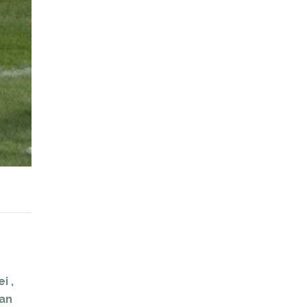
i ,
man