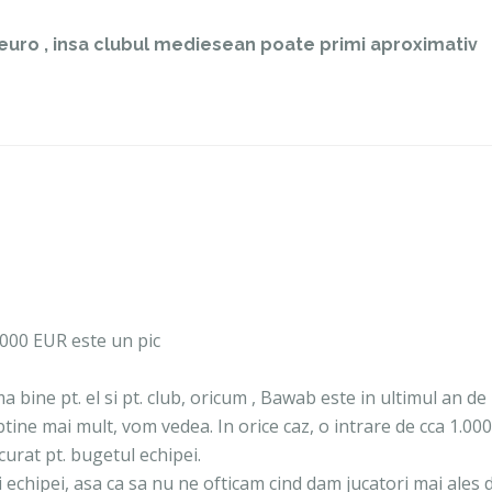
euro , insa clubul mediesean poate primi aproximativ
.000 EUR este un pic
a bine pt. el si pt. club, oricum , Bawab este in ultimul an de
btine mai mult, vom vedea. In orice caz, o intrare de cca 1.00
curat pt. bugetul echipei.
 echipei, asa ca sa nu ne ofticam cind dam jucatori mai ales 