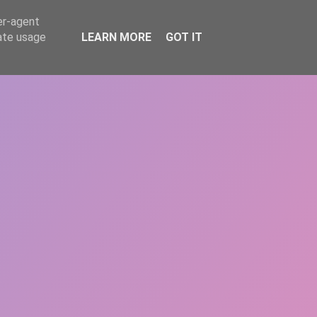
er-agent
rate usage
LEARN MORE
GOT IT
REPERE
DONEAZĂ
ARTICOLE
CONTACT