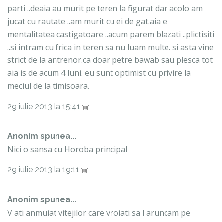
parti ..deaia au murit pe teren la figurat dar acolo am
jucat cu rautate ..am murit cu ei de gat.aia e
mentalitatea castigatoare ..acum parem blazati ..plictisiti
..si intram cu frica in teren sa nu luam multe. si asta vine
strict de la antrenor.ca doar petre bawab sau plesca tot
aia is de acum 4 luni. eu sunt optimist cu privire la
meciul de la timisoara.
29 iulie 2013 la 15:41
Anonim spunea...
Nici o sansa cu Horoba principal
29 iulie 2013 la 19:11
Anonim spunea...
V ati anmuiat vitejilor care vroiati sa l aruncam pe