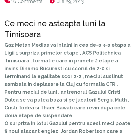
16 Comments
iulie 29, 2013
Ce meci ne asteapta luni la
Timisoara
Gaz Metan Medias va intalni in cea de-a 3-a etapa a
Ligii 1 surpriza primelor etape , ACS Politehnica
Timisoara , formatie care in primele 2 etape a
invins Dinamo Bucuresti cu scorul de 2-0 si
terminand la egalitate scor 2-2 , meciul sustinut
sambata in deplasare la Cluj cu formatia CFR .
Pentru meciul de luni , antrenorul Gazului Cristi
Dulca se va putea baza si pe jucatorii Sergiu Muth ,
Cristi Todea si Thaer Bawab care revin dupa cele
doua etape de suspendare.
O surpriza in lotul Gazului pentru acest meci poate
fi noul atacant englez Jordan Robertson care a