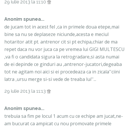
29 iulie 2013 la 11:10
Anonim spunea...
de jucam tot in acest fel ,ca in primele doua etepe,mai
bine sa nu se deplaseze niciunde,acesta e meciul
hotaritor atit pt. antrenor cit si pt echipa,chiar de ma
repet daca nu vor juca ca pe vremea lui GIGI MULTESCU
,va fi o candidata sigura la retrogradare,si asta numai
de ei depinde ce ginduri au ,antrenor-jucatori,degeaba
tot ne agitam noi aici si ei procedeaza ca in zicala''ciini
latra ,ursu merge si-si vede de treaba lui''...
29 iulie 2013 la 11:13
Anonim spunea...
trebuia sa fim pe locul 1 acum cu ce echipe am jucat,ne-
am bucurat ca ampicat cu nou promovate primele