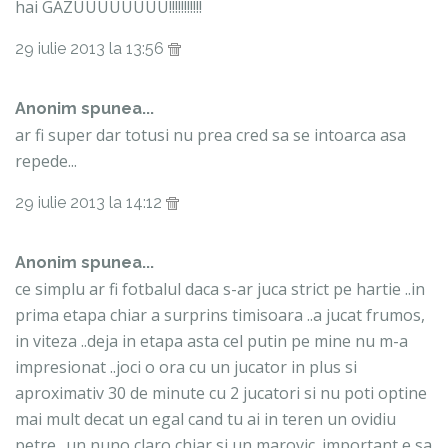
hai GAZUUUUUUUU!!!!!!!!!!!
29 iulie 2013 la 13:56
Anonim spunea...
ar fi super dar totusi nu prea cred sa se intoarca asa
repede...
29 iulie 2013 la 14:12
Anonim spunea...
ce simplu ar fi fotbalul daca s-ar juca strict pe hartie ..in
prima etapa chiar a surprins timisoara ..a jucat frumos,
in viteza ..deja in etapa asta cel putin pe mine nu m-a
impresionat ..joci o ora cu un jucator in plus si
aproximativ 30 de minute cu 2 jucatori si nu poti optine
mai mult decat un egal cand tu ai in teren un ovidiu
petre ..un nuno claro chiar si un marovic. important e sa