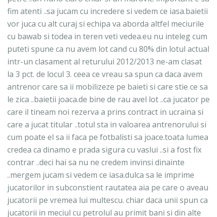
fim atenti ..sa jucam cu incredere si vedem ce iasa.baietii
vor juca cu alt curaj si echipa va aborda altfel meciurile
cu bawab si todea in teren veti vedea.eu nu inteleg cum
puteti spune ca nu avem lot cand cu 80% din lotul actual
intr-un clasament al returului 2012/2013 ne-am clasat
la 3 pct. de locul 3. ceea ce vreau sa spun ca daca avem
antrenor care sa ii mobilizeze pe baieti si care stie ce sa
le zica ..baietii joaca.de bine de rau avel lot ..ca jucator pe
care il tineam noi rezerva a prins contract in ucraina si
care a jucat titular ..totul sta in valoarea antrenorului si
cum poate el sa ii faca pe fotbalisti sa joace.toata lumea
credea ca dinamo e prada sigura cu vaslui ..si a fost fix
contrar ..deci hai sa nu ne credem invinsi dinainte
..mergem jucam si vedem ce iasa.dulca sa le imprime
jucatorilor in subconstient rautatea aia pe care o aveau
jucatorii pe vremea lui multescu. chiar daca unii spun ca
jucatorii in meciul cu petrolul au primit bani si din alte