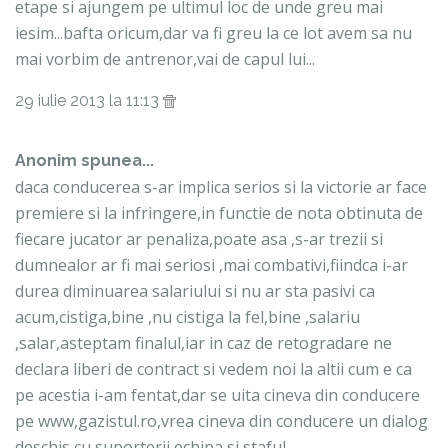
etape si ajungem pe ultimul loc de unde greu mai
iesim...bafta oricum,dar va fi greu la ce lot avem sa nu
mai vorbim de antrenor,vai de capul lui...
29 iulie 2013 la 11:13
Anonim spunea...
daca conducerea s-ar implica serios si la victorie ar face
premiere si la infringere,in functie de nota obtinuta de
fiecare jucator ar penaliza,poate asa ,s-ar trezii si
dumnealor ar fi mai seriosi ,mai combativi,fiindca i-ar
durea diminuarea salariului si nu ar sta pasivi ca
acum,cistiga,bine ,nu cistiga la fel,bine ,salariu
,salar,asteptam finalul,iar in caz de retogradare ne
declara liberi de contract si vedem noi la altii cum e ca
pe acestia i-am fentat,dar se uita cineva din conducere
pe www,gazistul.ro,vrea cineva din conducere un dialog
deschis cu suporterii,echipa si staful