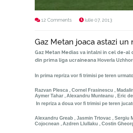
12 Comments
iulie 07, 2013
Gaz Metan joaca astazi un
Gaz Metan Medias va intalni in cel de-a
din prima liga ucraineana
Hoverla Uzhhoro
In prima repriza vor fi trimisi pe teren urmator
Razvan Plesca , Cornel Frasinescu , Madalin
Aymer Tahar , Alexandru Munteanu , Eric de 
In repriza a doua vor fi trimisi pe teren jucato
Alexandru Greab , Jasmin Trtovac , Sergiu M
Cojocnean , Azdren Llullaku , Costin Gheor