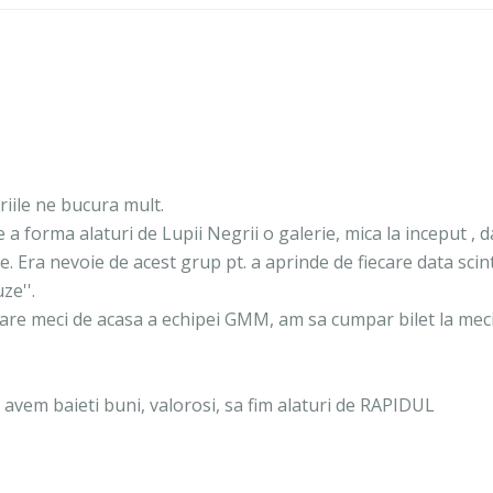
oriile ne bucura mult.
 de a forma alaturi de Lupii Negrii o galerie, mica la inceput , d
. Era nevoie de acest grup pt. a aprinde de fiecare data scin
ze''.
care meci de acasa a echipei GMM, am sa cumpar bilet la meci
 avem baieti buni, valorosi, sa fim alaturi de RAPIDUL