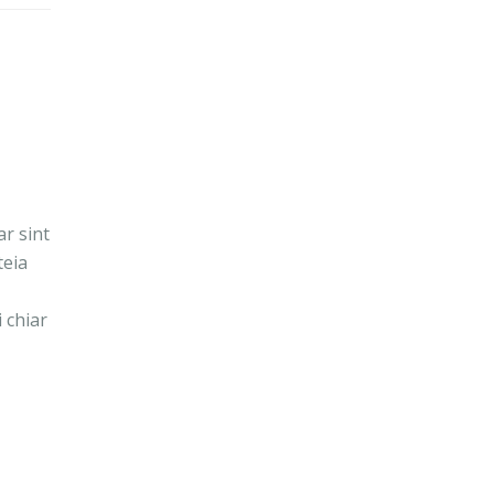
ar sint
teia
 chiar