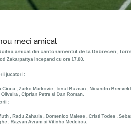
 nou meci amical
l doilea amical din cantonamentul de la Debrecen , form
d Zakarpattya incepand cu ora 17.00.
ii jucatori :
 Ciuca , Zarko Markovic , Ionut Buzean , Nicandro Breeveld
Oliveira , Ciprian Petre si Dan Roman.
rii :
uth , Radu Zaharia , Domenico Maiese , Cristi Todea , Seba
ghe , Razvan Avram si Vitinho Medeiros.