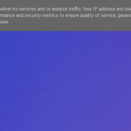
liver its services and to analyze traffic. Your IP address and us
rmance and security metrics to ensure quality of service, gene
HOME
ARTICOLE
DESPRE ECHIPĂ
buse.