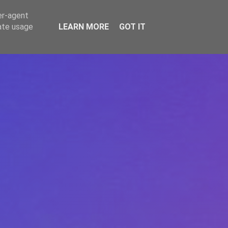
er-agent
rate usage
LEARN MORE
GOT IT
REPERE
DONEAZĂ
ARTICOLE
CONTACT