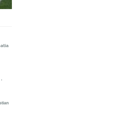
atia
 ,
stian