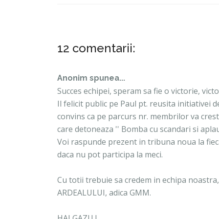
12 comentarii:
Anonim spunea...
Succes echipei, speram sa fie o victorie, vict
Il felicit public pe Paul pt. reusita initiativei
convins ca pe parcurs nr. membrilor va creste
care detoneaza '' Bomba cu scandari si aplau
Voi raspunde prezent in tribuna noua la fie
daca nu pot participa la meci.
Cu totii trebuie sa credem in echipa noastra,
ARDEALULUI, adica GMM.
HAI GAZU !