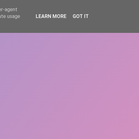
er-agent
rate usage
LEARN MORE
GOT IT
REPERE
DONEAZĂ
ARTICOLE
CONTACT