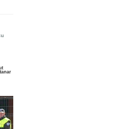
cu
t 
tanar 