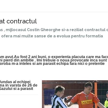
at contractul
s , mijlocasul Costin Gheorghe si-a reziliat contractul 
e ofera mai multe sanse de a evolua pentru formatia
 am avut.
Au fost 2 ani buni, o experienta placuta care ma facu
i pierd din ambitie . 
Imi trebuie o noua provocate i
nca sunt 
Horoba m-a inteles si am parasit echipa fara nici o pretentie 
fundas al echipei 
a in varsta de 26 de 
zului si a parasit 