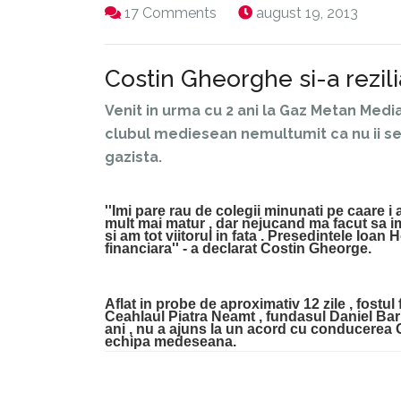
17 Comments
august 19, 2013
Costin Gheorghe si-a rezili
Venit in urma cu 2 ani la Gaz Metan Media
clubul mediesean nemultumit ca nu ii s
gazista.
''Imi pare rau de colegii minunati pe caare i
mult mai matur , d
ar nejucand 
ma facut sa im
si am tot viitorul in fata . Presedintele Ioan 
financiara'' - a declarat Costin Gheorge.
Aflat in probe de aproximativ 12 zile , fostul 
Ceahlaul Piatra Neamt , fundasul Daniel Barn
ani , nu a ajuns la un acord cu conducerea Ga
echipa medeseana.