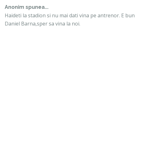
Anonim spunea...
Haideti la stadion si nu mai dati vina pe antrenor. E bun
Daniel Barna,sper sa vina la noi.
8 august 2013 la 19:34
Anonim spunea...
postolaeche e INTERZIS pt. liga 1 :) ..cauta pe net si vezi
de ce.nu cred ca un club va mai avea "viata" daca-l va lua
..el e singurul fotbalist roman care a vorbit despre ceva
despre care altii nici in gluma nu spun.
8 august 2013 la 21:15
Anonim spunea...
:))))))))