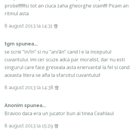
probe!!!!!!!!si tot an ciuca zaha gheorghe stam!!!! Picam an
ritmul asta
8 august 2013 la 14:31
tgm spunea...
se scrie "in/în" si nu "an/ân" cand î e la inceputul
cuvantului. imi cer scuze adca par moralist, dar nu esti
singurul care face greseala asta enervanta! la fel si cand
aceasta litera se afla la sfarsitul cuvantului!
8 august 2013 la 14:38
Anonim spunea...
Bravoo daca era un jucator bun al tinea Ceahlaul
8 august 2013 la 15:29