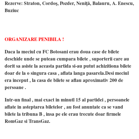
Rezerve: Straton, Cordoş, Pozder, Neniţă, Balauru, A. Enescu,
Buziuc
ORGANIZARE PENIBILA !
Daca la meciul cu FC Botosani erau doua case de bilete
deschide unde se puteau cumpara bilete , suporterii care au
dorit sa asiste la aceasta partida si-au putut achizitiona bilete
doar de la o singura casa , aflata langa pasarela.
Desi meciul
era inceput , la casa de bilete se aflau aproximativ 200 de
persoane .
Intr-un final , mai exact in minutl 15 al partidei , persoanele
aflate in asteptarea biletelor , au fost anuntate ca se vand
bilete la tribuna B , insa pe ele erau trecute doar firmele
RomGaz si TransGaz.