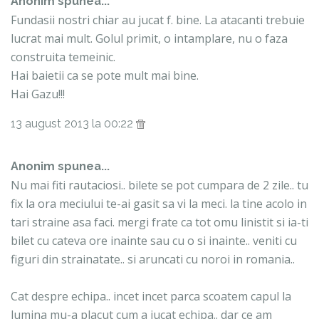
Anonim spunea...
Fundasii nostri chiar au jucat f. bine. La atacanti trebuie
lucrat mai mult. Golul primit, o intamplare, nu o faza
construita temeinic.
Hai baietii ca se pote mult mai bine.
Hai Gazu!!!
13 august 2013 la 00:22
Anonim spunea...
Nu mai fiti rautaciosi.. bilete se pot cumpara de 2 zile.. tu
fix la ora meciului te-ai gasit sa vi la meci. la tine acolo in
tari straine asa faci. mergi frate ca tot omu linistit si ia-ti
bilet cu cateva ore inainte sau cu o si inainte.. veniti cu
figuri din strainatate.. si aruncati cu noroi in romania..
Cat despre echipa.. incet incet parca scoatem capul la
lumina mu-a placut cum a jucat echipa.. dar ce am