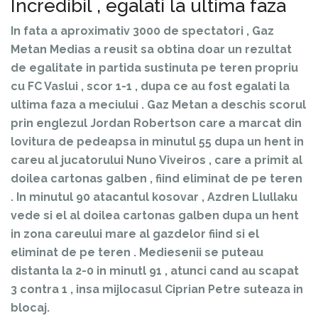
Incredibil , egalati la ultima faza
In fata a aproximativ 3000 de spectatori , Gaz
Metan Medias a reusit sa obtina doar un rezultat
de egalitate in partida sustinuta pe teren propriu
cu FC Vaslui , scor 1-1 , dupa ce au fost egalati la
ultima faza a meciului . Gaz Metan a deschis scorul
prin englezul Jordan Robertson care a marcat din
lovitura de pedeapsa in minutul 55 dupa un hent in
careu al jucatorului Nuno Viveiros , care a primit al
doilea cartonas galben , fiind eliminat de pe teren
. In minutul 90 atacantul kosovar , Azdren Llullaku
vede si el al doilea cartonas galben dupa un hent
in zona careului mare al gazdelor fiind si el
eliminat de pe teren . Mediesenii se puteau
distanta la 2-0 in minutl 91 , atunci cand au scapat
3 contra 1 , insa mijlocasul Ciprian Petre suteaza in
blocaj.