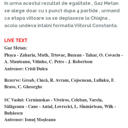
In urma acestui rezultat de egalitate , Gaz Metan
se alege doar cu 1 punct dupa 4 partide , urmand
ca etapa viitoare sa se deplaseze la Chiajna ,
acolo undeva intalni formatia Viitorul Constanta.
LIVE TEXT
Gaz Metan:
Pleşca - Zaharia, Muth, Trtovac, Buzean - Tahar, O. Covaciu -
A. Munteanu, Vitinho, C. Petre - J. Robertson
Antrenor: Cristi Dulca
Rezerve: Greab, Ciucă, R. Avram, Cojocnean, Lullaku, F.
Bravo, C. Gheorghe
SC Vaslui:
Cerniauskas - Viveiros, Celeban, Varela,
Sălăgeanu - Caue - Antal, Lovrecici, L. Sînmărtean, Wilk -
Buhăescu
Antrenor: Ionuţ Moşteanu