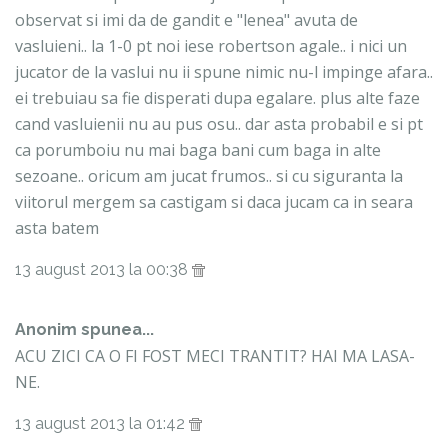
observat si imi da de gandit e "lenea" avuta de
vasluieni.. la 1-0 pt noi iese robertson agale.. i nici un
jucator de la vaslui nu ii spune nimic nu-l impinge afara..
ei trebuiau sa fie disperati dupa egalare. plus alte faze
cand vasluienii nu au pus osu.. dar asta probabil e si pt
ca porumboiu nu mai baga bani cum baga in alte
sezoane.. oricum am jucat frumos.. si cu siguranta la
viitorul mergem sa castigam si daca jucam ca in seara
asta batem
13 august 2013 la 00:38
Anonim spunea...
ACU ZICI CA O FI FOST MECI TRANTIT? HAI MA LASA-
NE.
13 august 2013 la 01:42