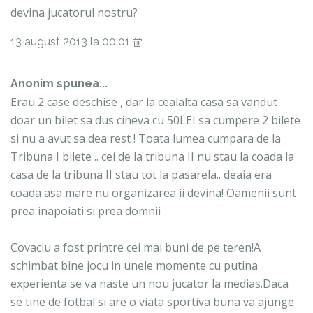
devina jucatorul nostru?
13 august 2013 la 00:01
Anonim spunea...
Erau 2 case deschise , dar la cealalta casa sa vandut
doar un bilet sa dus cineva cu 50LEI sa cumpere 2 bilete
si nu a avut sa dea rest ! Toata lumea cumpara de la
Tribuna I bilete .. cei de la tribuna II nu stau la coada la
casa de la tribuna II stau tot la pasarela.. deaia era
coada asa mare nu organizarea ii devina! Oamenii sunt
prea inapoiati si prea domnii
Covaciu a fost printre cei mai buni de pe teren!A
schimbat bine jocu in unele momente cu putina
experienta se va naste un nou jucator la medias.Daca
se tine de fotbal si are o viata sportiva buna va ajunge