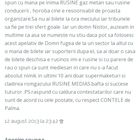
spun cu mana pe inima RUSINE gaz metan sau rusine
conducerii , horoba cine e resoonsabil de proasta
organizare.Sa nu ai bilete la ora meciului iar tribunele
sa fie pe trei sfert goale .Iar un domn Nistor, auzeam in
multime ca asa se numeste nu stiu daca pot sa folosesc
acest apelativ de Domn fugea de la un sector la altul cu
o mana de bilete iar suporterii dupa el, sa ai doar o casa
de bilete deschisa e rusinos imi e rusine si cu parere de
rau o spun ca sunt mediesan in care nu s-a facut
absolut nimik in ultimi 10 ani doar supermaketuri si
cladirea romgazului RUSINE MEDIAS.bafta si succese
tuturor .PS.raspund cu caldura contestatarilor care nu
sunt de acord cu cele postate, cu respect CONTELE de
Palma.
12 august 2013 la 23:42
Anonim spunea...