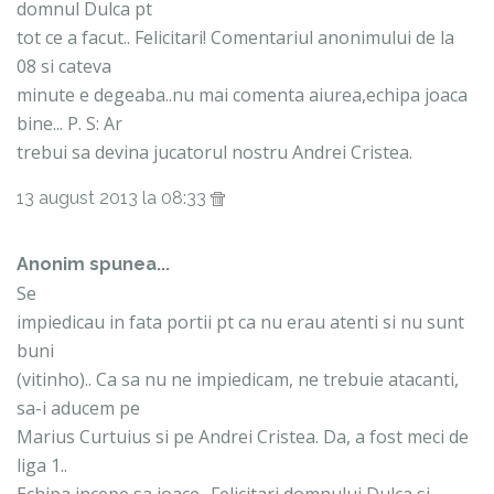
domnul Dulca pt
tot ce a facut.. Felicitari! Comentariul anonimului de la
08 si cateva
minute e degeaba..nu mai comenta aiurea,echipa joaca
bine... P. S: Ar
trebui sa devina jucatorul nostru Andrei Cristea.
13 august 2013 la 08:33
Anonim spunea...
Se
impiedicau in fata portii pt ca nu erau atenti si nu sunt
buni
(vitinho).. Ca sa nu ne impiedicam, ne trebuie atacanti,
sa-i aducem pe
Marius Curtuius si pe Andrei Cristea. Da, a fost meci de
liga 1..
Echipa incepe sa joace.. Felicitari domnului Dulca si