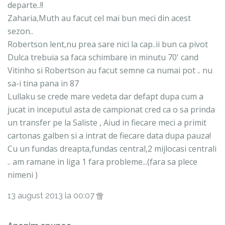
departe..!!
Zaharia,Muth au facut cel mai bun meci din acest
sezon..
Robertson lent,nu prea sare nici la cap..ii bun ca pivot
Dulca trebuia sa faca schimbare in minutu 70' cand
Vitinho si Robertson au facut semne ca numai pot .. nu
sa-i tina pana in 87
Lullaku se crede mare vedeta dar defapt dupa cum a
jucat in inceputul asta de campionat cred ca o sa prinda
un transfer pe la Saliste , Aiud in fiecare meci a primit
cartonas galben si a intrat de fiecare data dupa pauza!
Cu un fundas dreapta,fundas central,2 mijlocasi centrali
.. am ramane in liga 1 fara probleme...(fara sa plece
nimeni )
13 august 2013 la 00:07