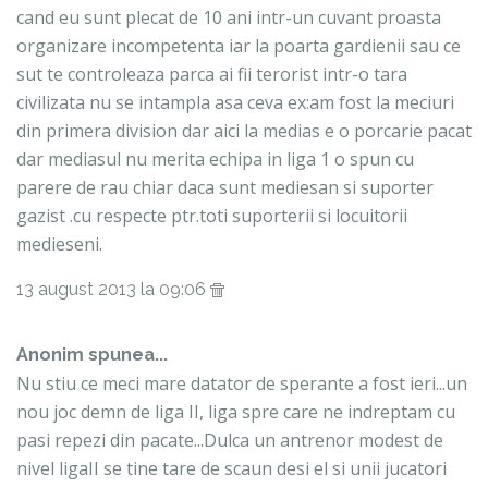
cand eu sunt plecat de 10 ani intr-un cuvant proasta
organizare incompetenta iar la poarta gardienii sau ce
sut te controleaza parca ai fii terorist intr-o tara
civilizata nu se intampla asa ceva ex:am fost la meciuri
din primera division dar aici la medias e o porcarie pacat
dar mediasul nu merita echipa in liga 1 o spun cu
parere de rau chiar daca sunt mediesan si suporter
gazist .cu respecte ptr.toti suporterii si locuitorii
medieseni.
13 august 2013 la 09:06
Anonim spunea...
Nu stiu ce meci mare datator de sperante a fost ieri...un
nou joc demn de liga II, liga spre care ne indreptam cu
pasi repezi din pacate...Dulca un antrenor modest de
nivel ligaII se tine tare de scaun desi el si unii jucatori