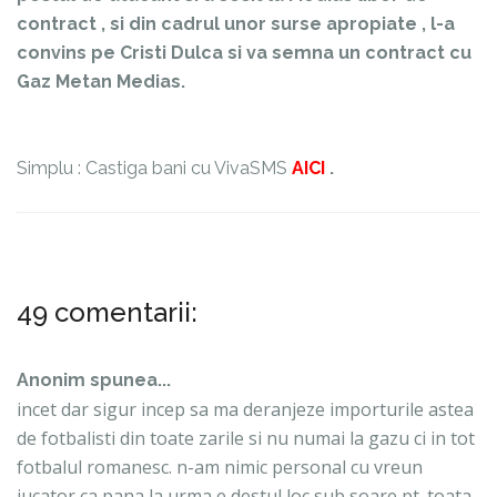
contract , si din cadrul unor surse apropiate , l-a
convins pe Cristi Dulca si va semna un contract cu
Gaz Metan Medias.
Simplu : Castiga bani cu VivaSMS
AICI
.
49 comentarii:
Anonim spunea...
incet dar sigur incep sa ma deranjeze importurile astea
de fotbalisti din toate zarile si nu numai la gazu ci in tot
fotbalul romanesc. n-am nimic personal cu vreun
jucator ca pana la urma e destul loc sub soare pt. toata