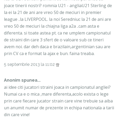
joace tinerii nostri? romnia U21 - angliaU21 Sterling de
la ei la 21 de ani are vreo 50 de meciuri in premier
league ..la LIVERPOOL. la noi Seredniuc la 21 de ani are
vreo 50 de meciuri la chiajna liga a2a ..cam asta e
diferenta. si toate astea pt. ca ne umplem campionatul
de straini din care 3 sfert de o valoare sub ce tineri
avem noi. dar deh daca e brazilain,argentinian sau are
prin CV ca e format la ajax e bun. faina treaba.
5 septembrie 2013 la 11:02
Anonim spunea...
ai idee citi jucatori straini joaca in campionatul angliei?
Numai ca e o mica ,mare diferenta,acolo exista o lege
prin care fiecare jucator strain care vine trebuie sa aiba
un anumit numar de prezente in echipa nationala a tarii
din care vine!