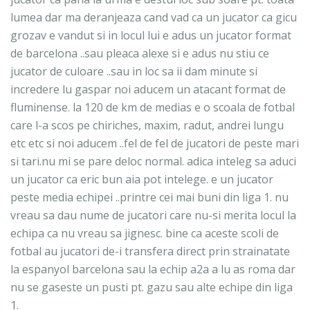
lumea dar ma deranjeaza cand vad ca un jucator ca gicu
grozav e vandut si in locul lui e adus un jucator format
de barcelona ..sau pleaca alexe si e adus nu stiu ce
jucator de culoare ..sau in loc sa ii dam minute si
incredere lu gaspar noi aducem un atacant format de
fluminense. la 120 de km de medias e o scoala de fotbal
care l-a scos pe chiriches, maxim, radut, andrei lungu
etc etc si noi aducem ..fel de fel de jucatori de peste mari
si tari.nu mi se pare deloc normal. adica inteleg sa aduci
un jucator ca eric bun aia pot intelege. e un jucator
peste media echipei ..printre cei mai buni din liga 1. nu
vreau sa dau nume de jucatori care nu-si merita locul la
echipa ca nu vreau sa jignesc. bine ca aceste scoli de
fotbal au jucatori de-i transfera direct prin strainatate
la espanyol barcelona sau la echip a2a a lu as roma dar
nu se gaseste un pusti pt. gazu sau alte echipe din liga
1.