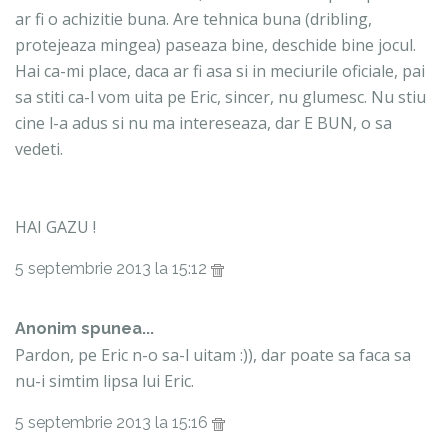
ar fi o achizitie buna. Are tehnica buna (dribling,
protejeaza mingea) paseaza bine, deschide bine jocul.
Hai ca-mi place, daca ar fi asa si in meciurile oficiale, pai
sa stiti ca-l vom uita pe Eric, sincer, nu glumesc. Nu stiu
cine l-a adus si nu ma intereseaza, dar E BUN, o sa
vedeti.
HAI GAZU !
5 septembrie 2013 la 15:12
Anonim spunea...
Pardon, pe Eric n-o sa-l uitam :)), dar poate sa faca sa
nu-i simtim lipsa lui Eric.
5 septembrie 2013 la 15:16