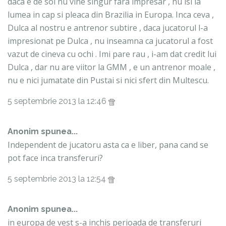
daca e de soi nu vine singur fara impresar , nu isi ia
lumea in cap si pleaca din Brazilia in Europa. Inca ceva ,
Dulca al nostru e antrenor subtire , daca jucatorul l-a
impresionat pe Dulca , nu inseamna ca jucatorul a fost
vazut de cineva cu ochi . Imi pare rau , i-am dat credit lui
Dulca , dar nu are viitor la GMM , e un antrenor moale ,
nu e nici jumatate din Pustai si nici sfert din Multescu.
5 septembrie 2013 la 12:46
Anonim spunea...
Independent de jucatoru asta ca e liber, pana cand se
pot face inca transferuri?
5 septembrie 2013 la 12:54
Anonim spunea...
in europa de vest s-a inchis perioada de transferuri