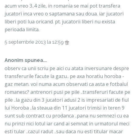
acum vreo 3..4 zile, in romania se mai pot transfera
jucatori inca vreo o saptamana sau doua. iar jucatori
liberi poti lua oricand. pt. jucatorii liberi nu exista
perioada limita.
5 septembrie 2013 la 12:59
Anonim spunea...
observ ca unii scriu pe aici cu atata inversunare despre
transferurile facute la gazu.. pe axa horatiu horoba -
gaz metan. voi numa acum observati ca asta e fotbalul
romanesc? antrenori pusi pe pile ..transferuri facute pe
pile ..la gazu din 3 jucatori adusi 2 is impresariati de fiul
lui Horoba ..la steaua din 11 jucatori trimisi in teren 9
sunt sub contract cu prodanca ..pana nu semnezi cu ea
nu prinzi nici lotul iar cand ai semnat in urmatorul meci
esti tular ..cazul radut ..sau daca nu esti titular macar