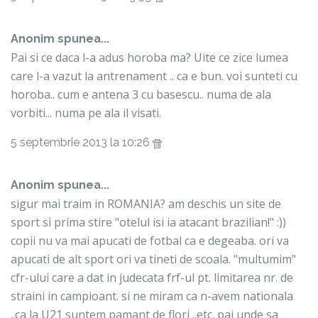
Anonim spunea...
Pai si ce daca l-a adus horoba ma? Uite ce zice lumea
care l-a vazut la antrenament .. ca e bun. voi sunteti cu
horoba.. cum e antena 3 cu basescu.. numa de ala
vorbiti... numa pe ala il visati.
5 septembrie 2013 la 10:26
Anonim spunea...
sigur mai traim in ROMANIA? am deschis un site de
sport si prima stire "otelul isi ia atacant brazilian!" :))
copii nu va mai apucati de fotbal ca e degeaba. ori va
apucati de alt sport ori va tineti de scoala. "multumim"
cfr-ului care a dat in judecata frf-ul pt. limitarea nr. de
straini in campioant. si ne miram ca n-avem nationala
..ca la U21 suntem pamant de flori ..etc. pai unde sa