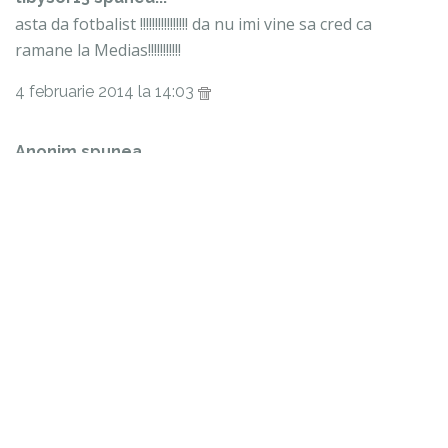
asta da fotbalist !!!!!!!!!!!!!!!! da nu imi vine sa cred ca
ramane la Medias!!!!!!!!!!!
4 februarie 2014 la 14:03
Anonim spunea...
A SEMNAT PE 3 ANI !!!!
20 februarie 2014 la 23:14
Trimiteți un comentariu
LIGA1
CAUTĂ