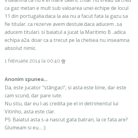
inseamna ca nu e el mare talent. chiar nu vreau sa cred
ca gaz metan e mult sub valoarea unei echipe de locul
11 din portugalia.daca la aia nu a facut fata la gazu sa
fie titular. ca rezerve avem destule.daca aducem ..sa
aducem titulari. si baiatul a jucat la Maritimo B ..adica
echipa a2a. doar ca a trecut pe la chelsea nu inseamna
absolut nimic.
1 februarie 2014 la 00:40
Anonim spunea...
Da, este jucator "stângaci", si asta este bine, dar este
cam scund, dar pare iute.
Nu stiu, dar eu l-as credita pe el in detrimentul lui
Vitinho, asta este clar.
PS: Baiatul asta s-a nascut gata batran, la ce fata are?
Glumeam si eu… ;)